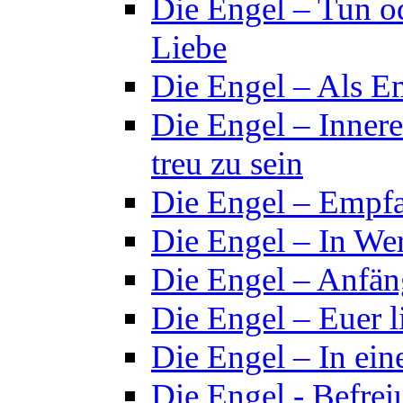
Die Engel – Tun o
Liebe
Die Engel – Als E
Die Engel – Innere
treu zu sein
Die Engel – Empfa
Die Engel – In We
Die Engel – Anfäng
Die Engel – Euer 
Die Engel – In ein
Die Engel - Befrei