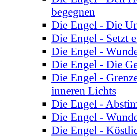
begegnen
Die Engel - Die Un
Die Engel - Setzt 
Die Engel - Wunde
Die Engel - Die G
Die Engel - Grenz
inneren Lichts
Die Engel - Absti
Die Engel - Wunde
Die Engel - Köstlic