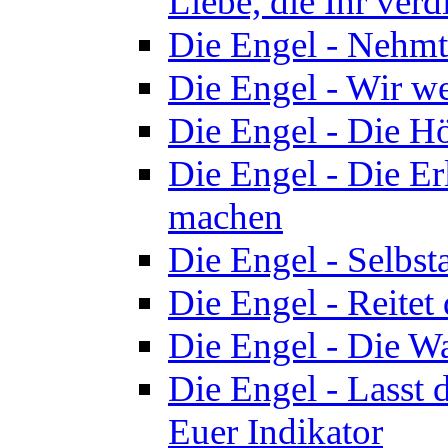
Liebe, die Ihr verd
Die Engel - Nehmt 
Die Engel - Wir wer
Die Engel - Die H
Die Engel - Die Erl
machen
Die Engel - Selbs
Die Engel - Reitet
Die Engel - Die Wa
Die Engel - Lasst 
Euer Indikator