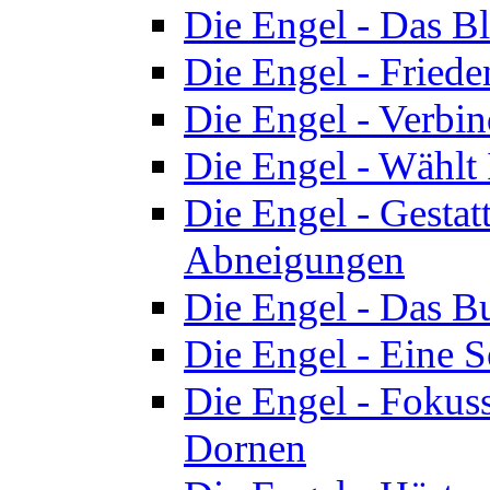
Die Engel - Das B
Die Engel - Friede
Die Engel - Verbi
Die Engel - Wählt 
Die Engel - Gestat
Abneigungen
Die Engel - Das Bu
Die Engel - Eine S
Die Engel - Fokuss
Dornen