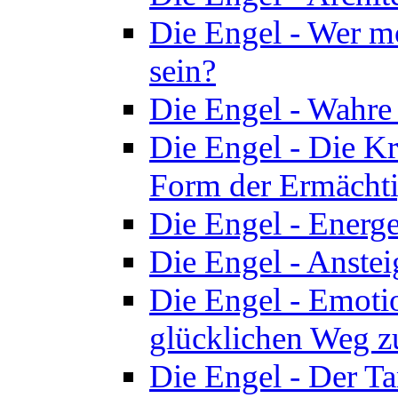
Die Engel - Wer m
sein?
Die Engel - Wahre 
Die Engel - Die Kr
Form der Ermächt
Die Engel - Energe
Die Engel - Anstei
Die Engel - Emoti
glücklichen Weg z
Die Engel - Der T