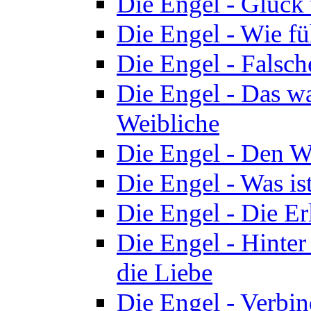
Die Engel - Glück
Die Engel - Wie fü
Die Engel - Falsch
Die Engel - Das w
Weibliche
Die Engel - Den W
Die Engel - Was is
Die Engel - Die E
Die Engel - Hinter
die Liebe
Die Engel - Verbin