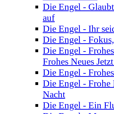
Die Engel - Glaubt
auf
Die Engel - Ihr se
Die Engel - Fokus
Die Engel - Frohe
Frohes Neues Jetzt
Die Engel - Frohes 
Die Engel - Frohe F
Nacht
Die Engel - Ein F