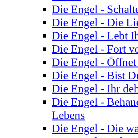
Die Engel - Schalt
Die Engel - Die Li
Die Engel - Lebt Ih
Die Engel - Fort 
Die Engel - Öffne
Die Engel - Bist D
Die Engel - Ihr de
Die Engel - Behand
Lebens
Die Engel - Die wa