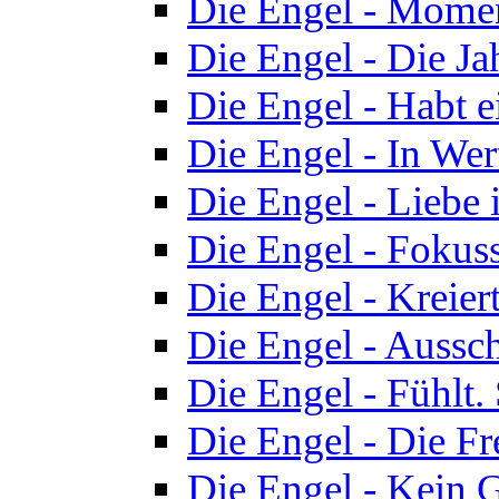
Die Engel - Momen
Die Engel - Die Jah
Die Engel - Habt e
Die Engel - In Wer
Die Engel - Liebe is
Die Engel - Fokuss
Die Engel - Kreier
Die Engel - Aussc
Die Engel - Fühlt. 
Die Engel - Die Fr
Die Engel - Kein G