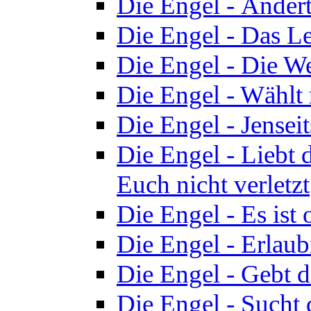
Die Engel - Änder
Die Engel - Das L
Die Engel - Die We
Die Engel - Wählt
Die Engel - Jensei
Die Engel - Liebt d
Euch nicht verletzt
Die Engel - Es ist
Die Engel - Erlaub
Die Engel - Gebt 
Die Engel - Sucht 