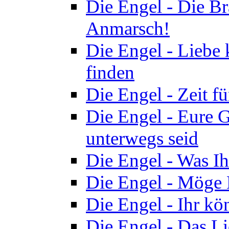
Die Engel - Die Br
Anmarsch!
Die Engel - Liebe
finden
Die Engel - Zeit f
Die Engel - Eure 
unterwegs seid
Die Engel - Was Ihr
Die Engel - Möge E
Die Engel - Ihr kön
Die Engel - Das Lic