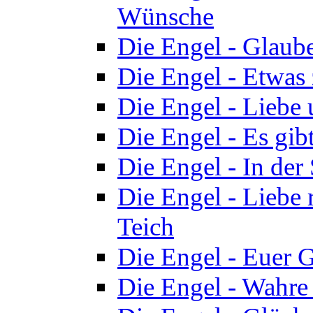
Wünsche
Die Engel - Glaub
Die Engel - Etwas
Die Engel - Liebe 
Die Engel - Es gib
Die Engel - In der
Die Engel - Liebe 
Teich
Die Engel - Euer G
Die Engel - Wahre 