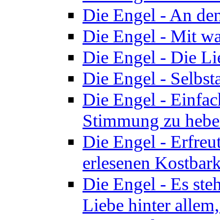
Die Engel - An d
Die Engel - Mit was
Die Engel - Die Li
Die Engel - Selbst
Die Engel - Einfac
Stimmung zu heb
Die Engel - Erfreu
erlesenen Kostbark
Die Engel - Es steh
Liebe hinter allem