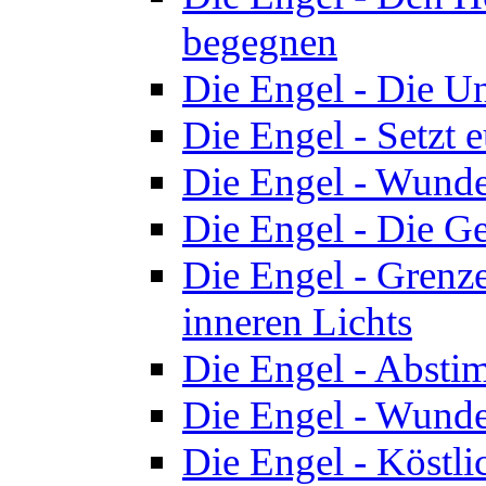
begegnen
Die Engel - Die Un
Die Engel - Setzt 
Die Engel - Wunde
Die Engel - Die G
Die Engel - Grenz
inneren Lichts
Die Engel - Absti
Die Engel - Wunde
Die Engel - Köstlic