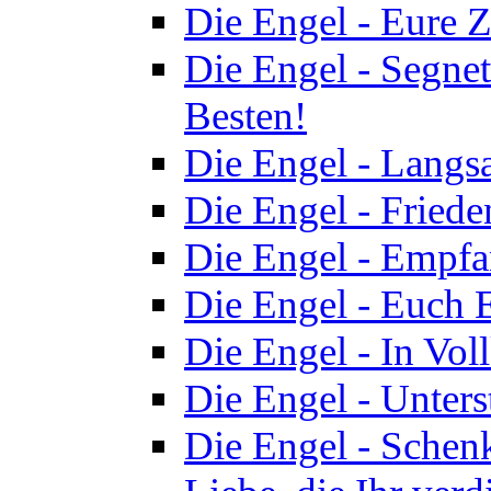
Die Engel - Eure Z
Die Engel - Segne
Besten!
Die Engel - Langsam
Die Engel - Frieden
Die Engel - Empfa
Die Engel - Euch 
Die Engel - In Vo
Die Engel - Unterst
Die Engel - Schenk