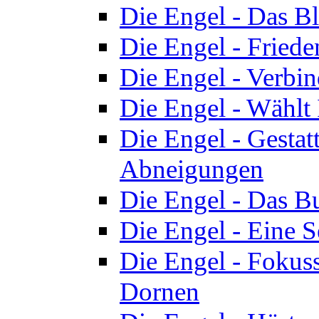
Die Engel - Das B
Die Engel - Friede
Die Engel - Verbi
Die Engel - Wählt 
Die Engel - Gestat
Abneigungen
Die Engel - Das Bu
Die Engel - Eine S
Die Engel - Fokuss
Dornen