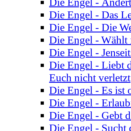
Die Engel - Änder
Die Engel - Das L
Die Engel - Die We
Die Engel - Wählt
Die Engel - Jensei
Die Engel - Liebt d
Euch nicht verletzt
Die Engel - Es ist
Die Engel - Erlaub
Die Engel - Gebt 
Die Engel - Sucht 