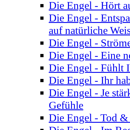
Die Engel - Hört a
Die Engel - Entsp
auf natürliche Weis
Die Engel - Ström
Die Engel - Eine 
Die Engel - Fühlt I
Die Engel - Ihr ha
Die Engel - Je stär
Gefühle
Die Engel - Tod &