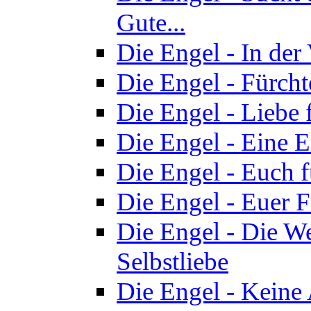
Gute...
Die Engel - In der
Die Engel - Fürcht
Die Engel - Liebe 
Die Engel - Eine E
Die Engel - Euch f
Die Engel - Euer F
Die Engel - Die We
Selbstliebe
Die Engel - Keine