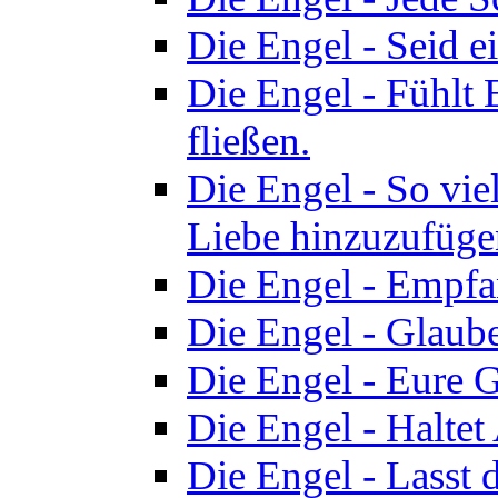
Die Engel - Seid e
Die Engel - Fühlt 
fließen.
Die Engel - So vi
Liebe hinzuzufüge
Die Engel - Empfa
Die Engel - Glaube
Die Engel - Eure 
Die Engel - Halte
Die Engel - Lasst 