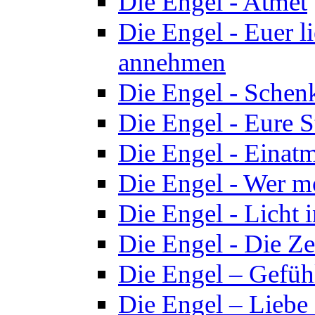
Die Engel - Atmet
Die Engel - Euer li
annehmen
Die Engel - Schenk
Die Engel - Eure 
Die Engel - Einat
Die Engel - Wer mö
Die Engel - Licht 
Die Engel - Die Z
Die Engel – Gefüh
Die Engel – Liebe 