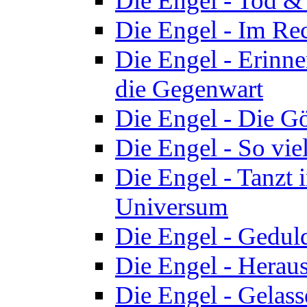
Die Engel - Tod &
Die Engel - Im Rec
Die Engel - Erinn
die Gegenwart
Die Engel - Die Gö
Die Engel - So vie
Die Engel - Tanzt 
Universum
Die Engel - Gedul
Die Engel - Herau
Die Engel - Gelas