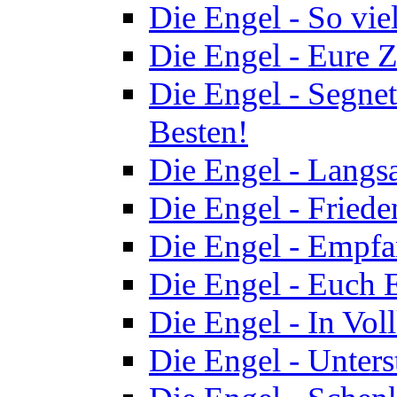
Die Engel - So vi
Die Engel - Eure Z
Die Engel - Segne
Besten!
Die Engel - Langsam
Die Engel - Frieden
Die Engel - Empfa
Die Engel - Euch 
Die Engel - In Vo
Die Engel - Unterst