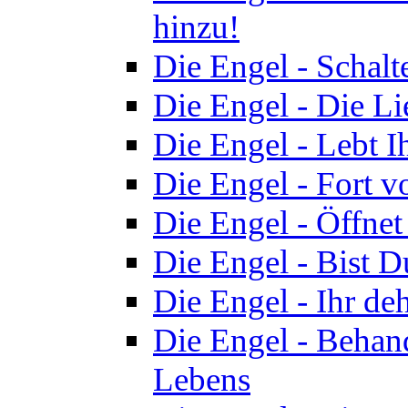
hinzu!
Die Engel - Schalt
Die Engel - Die Li
Die Engel - Lebt Ih
Die Engel - Fort 
Die Engel - Öffne
Die Engel - Bist D
Die Engel - Ihr de
Die Engel - Behand
Lebens