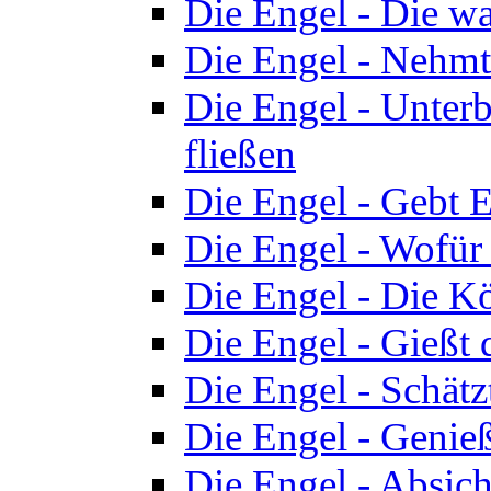
Die Engel - Die wa
Die Engel - Nehmt 
Die Engel - Unterbi
fließen
Die Engel - Gebt E
Die Engel - Wofür 
Die Engel - Die K
Die Engel - Gießt 
Die Engel - Schätz
Die Engel - Genieß
Die Engel - Absicht