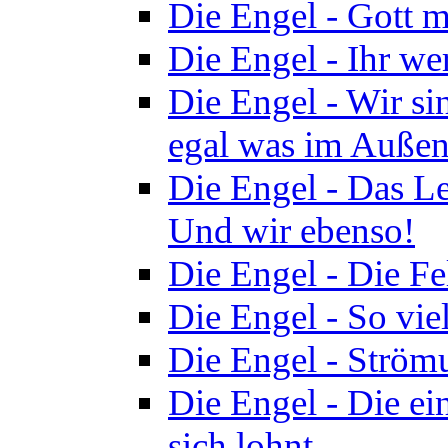
Die Engel - Gott 
Die Engel - Ihr we
Die Engel - Wir sin
egal was im Außen 
Die Engel - Das Le
Und wir ebenso!
Die Engel - Die Fe
Die Engel - So viel
Die Engel - Ström
Die Engel - Die ei
sich lohnt