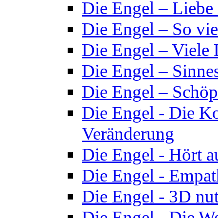
Die Engel – Liebe 
Die Engel – So vie
Die Engel – Viele 
Die Engel – Sinne
Die Engel – Schöp
Die Engel - Die Ko
Veränderung
Die Engel - Hört au
Die Engel - Empa
Die Engel - 3D nu
Die Engel - Die W