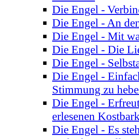
Die Engel - Verbin
Die Engel - An d
Die Engel - Mit was
Die Engel - Die Li
Die Engel - Selbst
Die Engel - Einfac
Stimmung zu heb
Die Engel - Erfreu
erlesenen Kostbark
Die Engel - Es steh