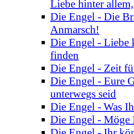
Liebe hinter allem
Die Engel - Die Br
Anmarsch!
Die Engel - Liebe
finden
Die Engel - Zeit f
Die Engel - Eure 
unterwegs seid
Die Engel - Was Ihr
Die Engel - Möge E
Die Engel - Ihr kön