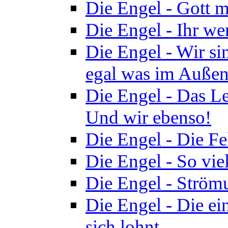
Die Engel - Gott 
Die Engel - Ihr we
Die Engel - Wir sin
egal was im Außen 
Die Engel - Das Le
Und wir ebenso!
Die Engel - Die Fe
Die Engel - So viel
Die Engel - Ström
Die Engel - Die ei
sich lohnt