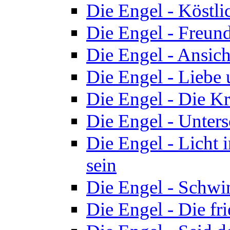
Die Engel - Köstlic
Die Engel - Freund
Die Engel - Ansich
Die Engel - Liebe 
Die Engel - Die Kr
Die Engel - Unters
Die Engel - Licht
sein
Die Engel - Schw
Die Engel - Die fr