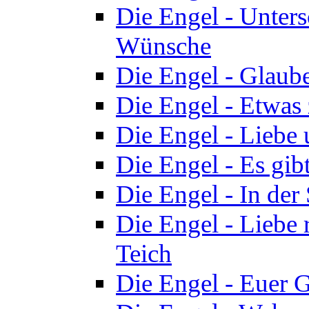
Die Engel - Unters
Wünsche
Die Engel - Glaub
Die Engel - Etwas
Die Engel - Liebe 
Die Engel - Es gib
Die Engel - In der
Die Engel - Liebe 
Teich
Die Engel - Euer G