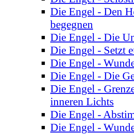
Die Engel - Den H
begegnen
Die Engel - Die Un
Die Engel - Setzt 
Die Engel - Wunde
Die Engel - Die G
Die Engel - Grenz
inneren Lichts
Die Engel - Absti
Die Engel - Wunde