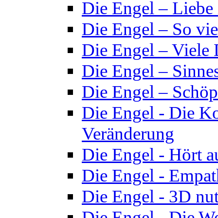
Die Engel – Liebe 
Die Engel – So vie
Die Engel – Viele 
Die Engel – Sinne
Die Engel – Schöp
Die Engel - Die Ko
Veränderung
Die Engel - Hört au
Die Engel - Empa
Die Engel - 3D nu
Die Engel - Die W