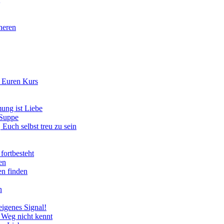
neren
t Euren Kurs
ung ist Liebe
-Suppe
Euch selbst treu zu sein
fortbesteht
en
en finden
n
eigenes Signal!
n Weg nicht kennt