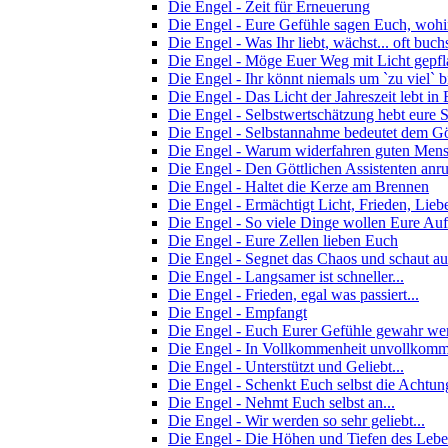
Die Engel - Zeit für Erneuerung
Die Engel - Eure Gefühle sagen Euch, wohi
Die Engel - Was Ihr liebt, wächst... oft buch
Die Engel - Möge Euer Weg mit Licht gepfla
Die Engel - Ihr könnt niemals um `zu viel` b
Die Engel - Das Licht der Jahreszeit lebt in
Die Engel - Selbstwertschätzung hebt eure 
Die Engel - Selbstannahme bedeutet dem G
Die Engel - Warum widerfahren guten Men
Die Engel - Den Göttlichen Assistenten anr
Die Engel - Haltet die Kerze am Brennen
Die Engel - Ermächtigt Licht, Frieden, Liebe
Die Engel - So viele Dinge wollen Eure Au
Die Engel - Eure Zellen lieben Euch
Die Engel - Segnet das Chaos und schaut a
Die Engel - Langsamer ist schneller...
Die Engel - Frieden, egal was passiert...
Die Engel - Empfangt
Die Engel - Euch Eurer Gefühle gewahr we
Die Engel - In Vollkommenheit unvollkomm
Die Engel - Unterstützt und Geliebt...
Die Engel - Schenkt Euch selbst die Achtung
Die Engel - Nehmt Euch selbst an...
Die Engel - Wir werden so sehr geliebt...
Die Engel - Die Höhen und Tiefen des Lebe