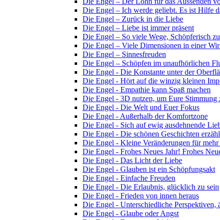
Die Engel – Der Lohn für das Aussenden v
Die Engel – Ich werde geliebt. Es ist Hilfe d
Die Engel – Zurück in die Liebe
Die Engel – Liebe ist immer präsent
Die Engel – So viele Wege, Schöpferisch zu
Die Engel – Viele Dimensionen in einer Wir
Die Engel – Sinnesfreuden
Die Engel – Schöpfen im unaufhörlichen Fl
Die Engel - Die Konstante unter der Oberfl
Die Engel - Hört auf die winzig kleinen Impu
Die Engel - Empathie kann Spaß machen
Die Engel - 3D nutzen, um Eure Stimmung 
Die Engel - Die Welt und Euer Fokus
Die Engel - Außerhalb der Komfortzone
Die Engel - Sich auf ewig ausdehnende Lie
Die Engel - Die schönen Geschichten erzäh
Die Engel - Kleine Veränderungen für mehr
Die Engel - Frohes Neues Jahr! Frohes Neue
Die Engel - Das Licht der Liebe
Die Engel - Glauben ist ein Schöpfungsakt
Die Engel - Einfache Freuden
Die Engel - Die Erlaubnis, glücklich zu sein
Die Engel - Frieden von innen heraus
Die Engel - Unterschiedliche Perspektiven,
Die Engel - Glaube oder Angst