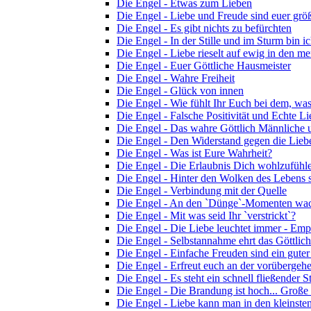
Die Engel - Etwas zum Lieben
Die Engel - Liebe und Freude sind euer grö
Die Engel - Es gibt nichts zu befürchten
Die Engel - In der Stille und im Sturm bin i
Die Engel - Liebe rieselt auf ewig in den m
Die Engel - Euer Göttliche Hausmeister
Die Engel - Wahre Freiheit
Die Engel - Glück von innen
Die Engel - Wie fühlt Ihr Euch bei dem, was 
Die Engel - Falsche Positivität und Echte Li
Die Engel - Das wahre Göttlich Männliche 
Die Engel - Den Widerstand gegen die Lieb
Die Engel - Was ist Eure Wahrheit?
Die Engel - Die Erlaubnis Dich wohlzufühl
Die Engel - Hinter den Wolken des Lebens st
Die Engel - Verbindung mit der Quelle
Die Engel - An den `Dünge`-Momenten wa
Die Engel - Mit was seid Ihr `verstrickt`?
Die Engel - Die Liebe leuchtet immer - Emp
Die Engel - Selbstannahme ehrt das Göttlic
Die Engel - Einfache Freuden sind ein gut
Die Engel - Erfreut euch an der vorübergeh
Die Engel - Es steht ein schnell fließender 
Die Engel - Die Brandung ist hoch... Groß
Die Engel - Liebe kann man in den kleinste