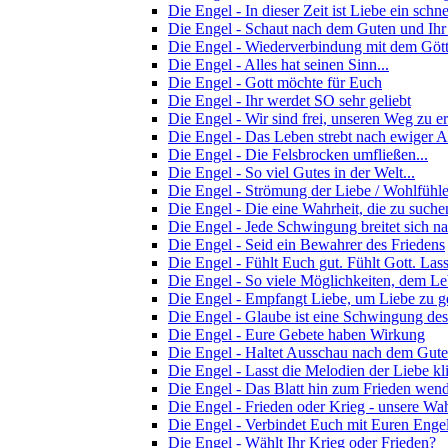
Die Engel - In dieser Zeit ist Liebe ein schn
Die Engel - Schaut nach dem Guten und Ihr 
Die Engel - Wiederverbindung mit dem Gött
Die Engel - Alles hat seinen Sinn...
Die Engel - Gott möchte für Euch
Die Engel - Ihr werdet SO sehr geliebt
Die Engel - Wir sind frei, unseren Weg zu er
Die Engel - Das Leben strebt nach ewiger 
Die Engel - Die Felsbrocken umfließen...
Die Engel - So viel Gutes in der Welt...
Die Engel - Strömung der Liebe / Wohlfühl
Die Engel - Die eine Wahrheit, die zu suche
Die Engel - Jede Schwingung breitet sich n
Die Engel - Seid ein Bewahrer des Friedens
Die Engel - Fühlt Euch gut. Fühlt Gott. Lass
Die Engel - So viele Möglichkeiten, dem L
Die Engel - Empfangt Liebe, um Liebe zu 
Die Engel - Glaube ist eine Schwingung des
Die Engel - Eure Gebete haben Wirkung
Die Engel - Haltet Ausschau nach dem Gut
Die Engel - Lasst die Melodien der Liebe kl
Die Engel - Das Blatt hin zum Frieden wen
Die Engel - Frieden oder Krieg - unsere Wa
Die Engel - Verbindet Euch mit Euren Enge
Die Engel - Wählt Ihr Krieg oder Frieden?