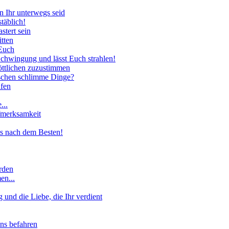
n Ihr unterwegs seid
stäblich!
stert sein
itten
 Euch
Schwingung und lässt Euch strahlen!
öttlichen zuzustimmen
schen schlimme Dinge?
ufen
...
fmerksamkeit
us nach dem Besten!
rden
en...
 und die Liebe, die Ihr verdient
ns befahren