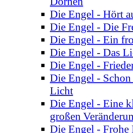
Dornen
Die Engel - Hört a
Die Engel - Die Fre
Die Engel - Ein fr
Die Engel - Das L
Die Engel - Friede
Die Engel - Schon 
Licht
Die Engel - Eine kl
großen Veränderu
Die Engel - Frohe 