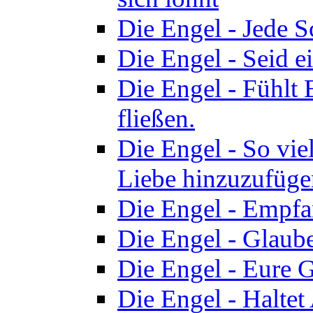
Die Engel - Jede S
Die Engel - Seid e
Die Engel - Fühlt 
fließen.
Die Engel - So vi
Liebe hinzuzufüge
Die Engel - Empfa
Die Engel - Glaube
Die Engel - Eure 
Die Engel - Halte