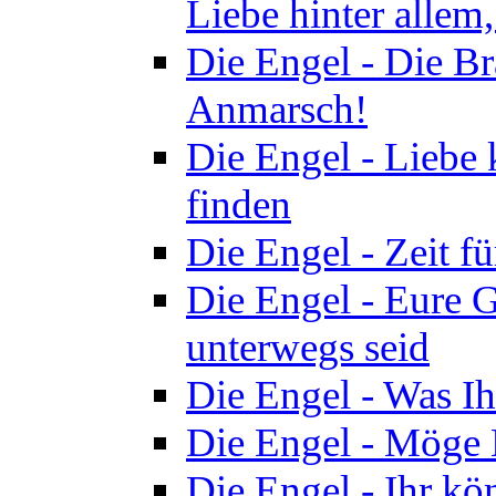
Liebe hinter allem
Die Engel - Die Br
Anmarsch!
Die Engel - Liebe
finden
Die Engel - Zeit f
Die Engel - Eure 
unterwegs seid
Die Engel - Was Ihr
Die Engel - Möge E
Die Engel - Ihr kön