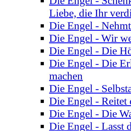
Die Engel - Schenk
Liebe, die Ihr verd
Die Engel - Nehmt 
Die Engel - Wir wer
Die Engel - Die H
Die Engel - Die Erl
machen
Die Engel - Selbs
Die Engel - Reitet
Die Engel - Die Wa
Die Engel - Lasst 