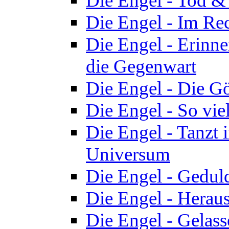
Die Engel - Tod &
Die Engel - Im Rec
Die Engel - Erinn
die Gegenwart
Die Engel - Die Gö
Die Engel - So vie
Die Engel - Tanzt 
Universum
Die Engel - Gedul
Die Engel - Herau
Die Engel - Gelas