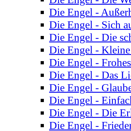
Die Engel - Außer
Die Engel - Sich 
Die Engel - Die s
Die Engel - Klein
Die Engel - Frohes
Die Engel - Das Li
Die Engel - Glaube
Die Engel - Einfa
Die Engel - Die Er
Die Engel - Friede