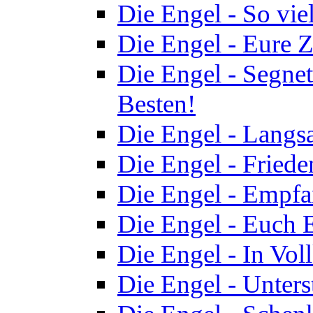
Die Engel - So vi
Die Engel - Eure Z
Die Engel - Segne
Besten!
Die Engel - Langsam
Die Engel - Frieden
Die Engel - Empfa
Die Engel - Euch 
Die Engel - In Vo
Die Engel - Unterst