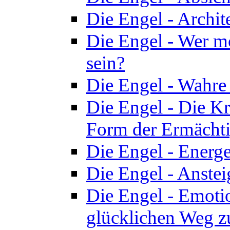
Die Engel - Archit
Die Engel - Wer m
sein?
Die Engel - Wahre 
Die Engel - Die Kr
Form der Ermächt
Die Engel - Energe
Die Engel - Anstei
Die Engel - Emoti
glücklichen Weg z