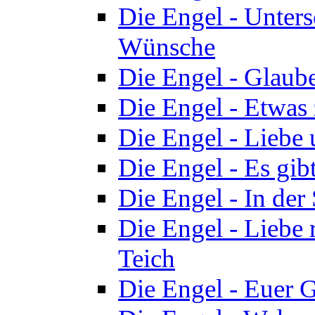
Die Engel - Unters
Wünsche
Die Engel - Glaub
Die Engel - Etwas
Die Engel - Liebe 
Die Engel - Es gib
Die Engel - In der
Die Engel - Liebe 
Teich
Die Engel - Euer G