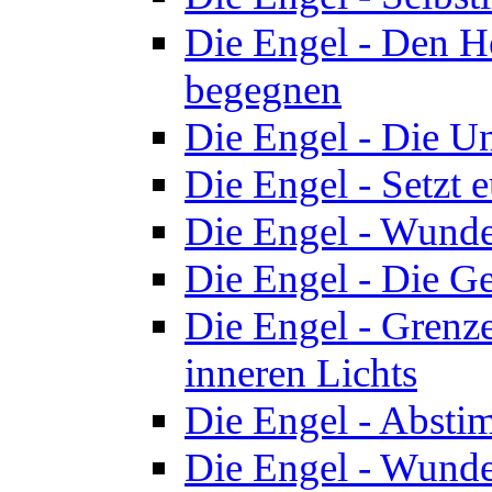
Die Engel - Den H
begegnen
Die Engel - Die Un
Die Engel - Setzt 
Die Engel - Wunde
Die Engel - Die G
Die Engel - Grenz
inneren Lichts
Die Engel - Absti
Die Engel - Wunde