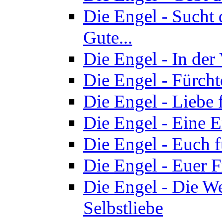
Die Engel - Sucht 
Gute...
Die Engel - In der
Die Engel - Fürcht
Die Engel - Liebe 
Die Engel - Eine E
Die Engel - Euch f
Die Engel - Euer F
Die Engel - Die We
Selbstliebe