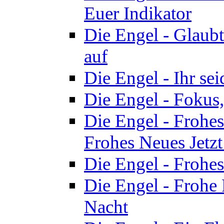
Euer Indikator
Die Engel - Glaubt
auf
Die Engel - Ihr se
Die Engel - Fokus
Die Engel - Frohe
Frohes Neues Jetzt
Die Engel - Frohes 
Die Engel - Frohe F
Nacht