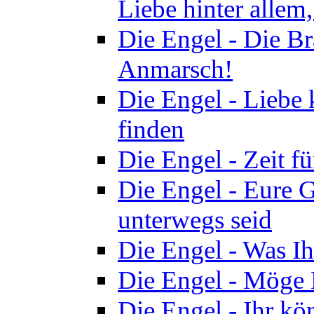
Liebe hinter allem
Die Engel - Die Br
Anmarsch!
Die Engel - Liebe
finden
Die Engel - Zeit f
Die Engel - Eure 
unterwegs seid
Die Engel - Was Ihr
Die Engel - Möge E
Die Engel - Ihr kön