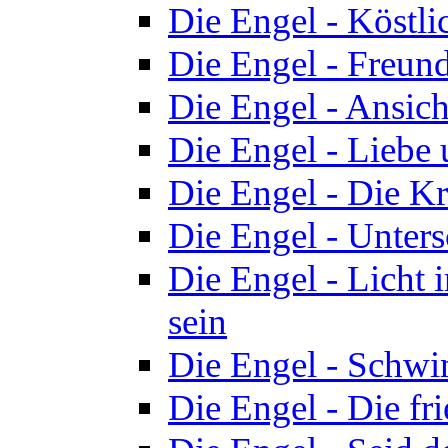
Die Engel - Köstlic
Die Engel - Freund
Die Engel - Ansich
Die Engel - Liebe 
Die Engel - Die Kr
Die Engel - Unters
Die Engel - Licht
sein
Die Engel - Schw
Die Engel - Die fr