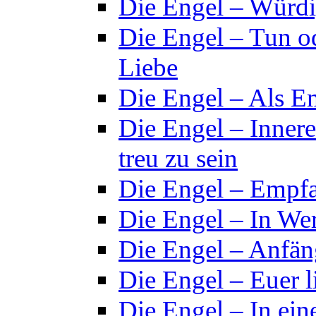
Die Engel – Würdi
Die Engel – Tun o
Liebe
Die Engel – Als E
Die Engel – Innere
treu zu sein
Die Engel – Empfa
Die Engel – In We
Die Engel – Anfäng
Die Engel – Euer 
Die Engel – In ein