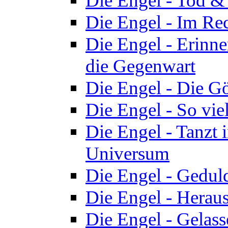
Die Engel - Tod &
Die Engel - Im Rec
Die Engel - Erinn
die Gegenwart
Die Engel - Die Gö
Die Engel - So vie
Die Engel - Tanzt 
Universum
Die Engel - Gedul
Die Engel - Herau
Die Engel - Gelas