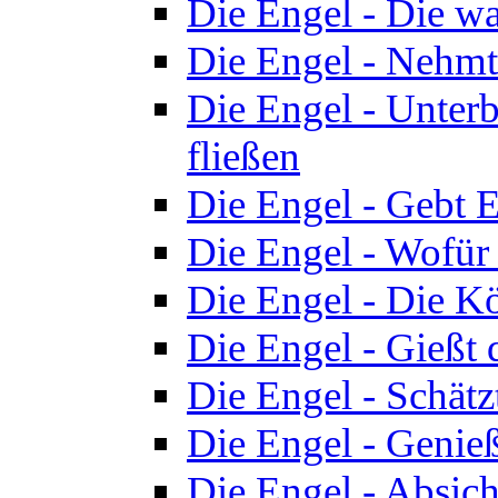
Die Engel - Die wa
Die Engel - Nehmt 
Die Engel - Unterbi
fließen
Die Engel - Gebt E
Die Engel - Wofür 
Die Engel - Die K
Die Engel - Gießt 
Die Engel - Schätz
Die Engel - Genieß
Die Engel - Absicht