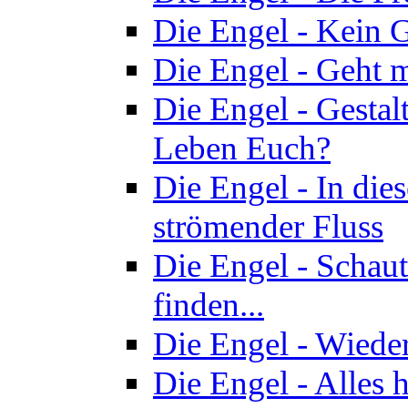
Die Engel - Kein G
Die Engel - Geht m
Die Engel - Gestalt
Leben Euch?
Die Engel - In dies
strömender Fluss
Die Engel - Schau
finden...
Die Engel - Wiede
Die Engel - Alles h