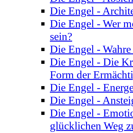
Die Engel - Archit
Die Engel - Wer m
sein?
Die Engel - Wahre 
Die Engel - Die Kr
Form der Ermächt
Die Engel - Energe
Die Engel - Anstei
Die Engel - Emoti
glücklichen Weg z