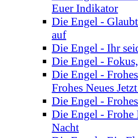
Euer Indikator
Die Engel - Glaubt
auf
Die Engel - Ihr se
Die Engel - Fokus
Die Engel - Frohe
Frohes Neues Jetzt
Die Engel - Frohes 
Die Engel - Frohe F
Nacht