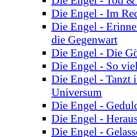
Die Engel - Tod &
Die Engel - Im Rec
Die Engel - Erinn
die Gegenwart
Die Engel - Die Gö
Die Engel - So vie
Die Engel - Tanzt 
Universum
Die Engel - Gedul
Die Engel - Herau
Die Engel - Gelas