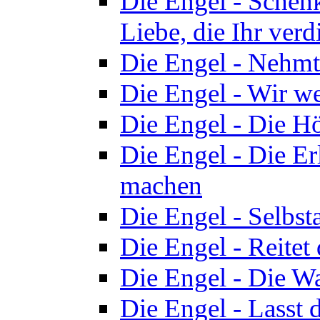
Die Engel - Schenk
Liebe, die Ihr verd
Die Engel - Nehmt 
Die Engel - Wir wer
Die Engel - Die H
Die Engel - Die Erl
machen
Die Engel - Selbs
Die Engel - Reitet
Die Engel - Die Wa
Die Engel - Lasst 