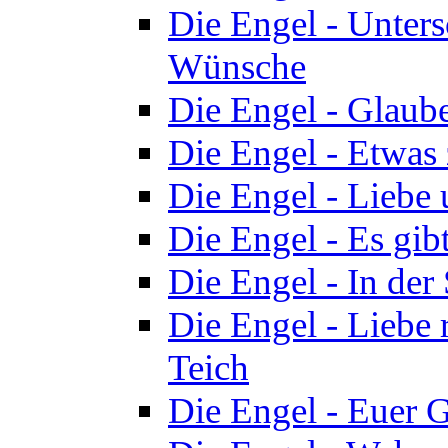
Die Engel - Unters
Wünsche
Die Engel - Glaub
Die Engel - Etwas
Die Engel - Liebe 
Die Engel - Es gib
Die Engel - In der
Die Engel - Liebe 
Teich
Die Engel - Euer G