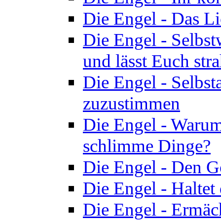
Die Engel - Das Lic
Die Engel - Selbs
und lässt Euch stra
Die Engel - Selbs
zuzustimmen
Die Engel - Waru
schlimme Dinge?
Die Engel - Den Gö
Die Engel - Halte
Die Engel - Ermächt