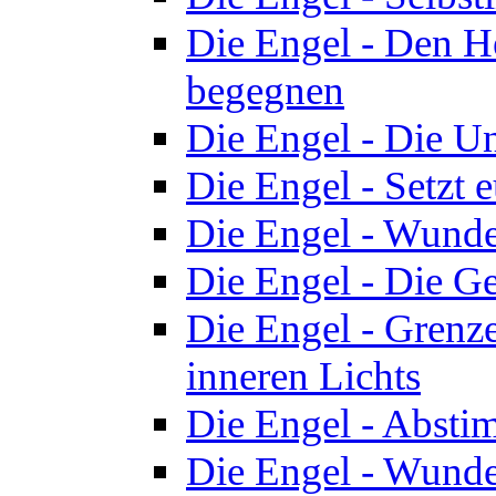
Die Engel - Den H
begegnen
Die Engel - Die Un
Die Engel - Setzt 
Die Engel - Wunde
Die Engel - Die G
Die Engel - Grenz
inneren Lichts
Die Engel - Absti
Die Engel - Wunde