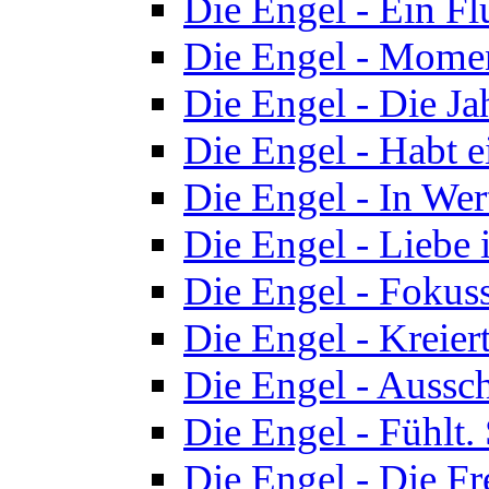
Die Engel - Ein F
Die Engel - Momen
Die Engel - Die Jah
Die Engel - Habt e
Die Engel - In Wer
Die Engel - Liebe is
Die Engel - Fokuss
Die Engel - Kreier
Die Engel - Aussc
Die Engel - Fühlt. 
Die Engel - Die Fr