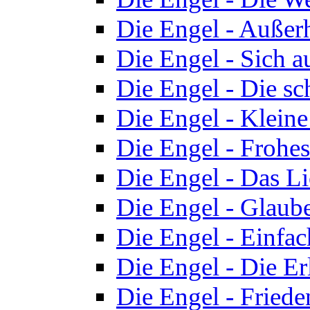
Die Engel - Außer
Die Engel - Sich 
Die Engel - Die s
Die Engel - Klein
Die Engel - Frohes
Die Engel - Das Li
Die Engel - Glaube
Die Engel - Einfa
Die Engel - Die Er
Die Engel - Friede