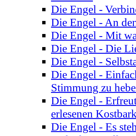
Die Engel - Verbin
Die Engel - An d
Die Engel - Mit was
Die Engel - Die Li
Die Engel - Selbst
Die Engel - Einfac
Stimmung zu heb
Die Engel - Erfreu
erlesenen Kostbark
Die Engel - Es steh