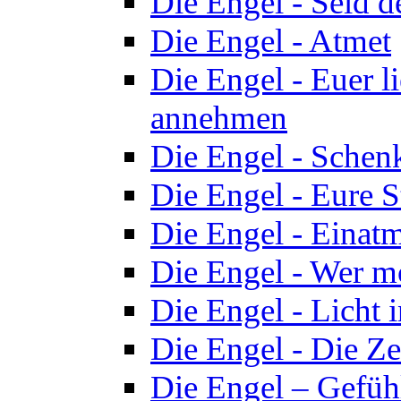
Die Engel - Seid d
Die Engel - Atmet
Die Engel - Euer li
annehmen
Die Engel - Schenk
Die Engel - Eure 
Die Engel - Einat
Die Engel - Wer mö
Die Engel - Licht 
Die Engel - Die Z
Die Engel – Gefüh