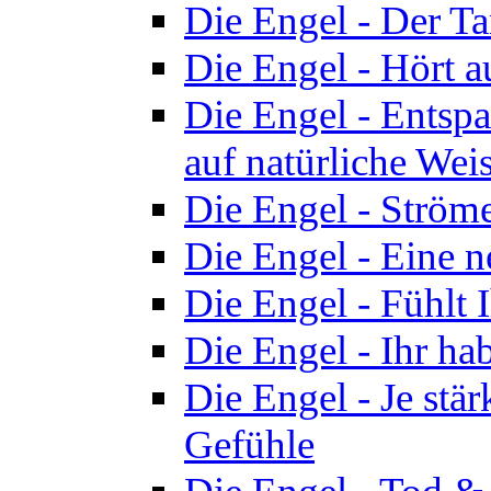
Die Engel - Der T
Die Engel - Hört a
Die Engel - Entsp
auf natürliche Weis
Die Engel - Ström
Die Engel - Eine 
Die Engel - Fühlt I
Die Engel - Ihr ha
Die Engel - Je stär
Gefühle