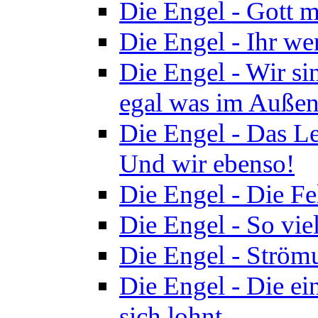
Die Engel - Gott 
Die Engel - Ihr we
Die Engel - Wir sin
egal was im Außen 
Die Engel - Das Le
Und wir ebenso!
Die Engel - Die Fe
Die Engel - So viel
Die Engel - Ström
Die Engel - Die ei
sich lohnt