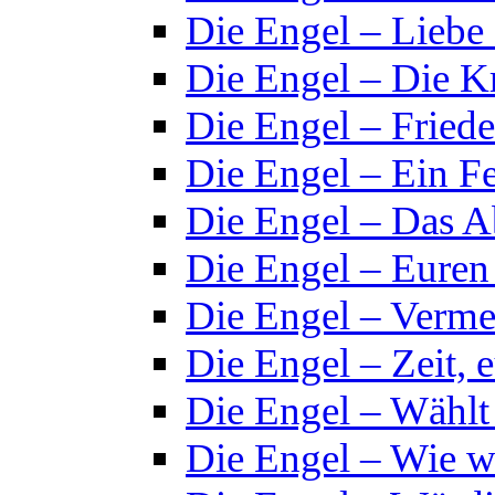
Die Engel – Liebe 
Die Engel – Die Kr
Die Engel – Friede
Die Engel – Ein F
Die Engel – Das 
Die Engel – Euren
Die Engel – Verme
Die Engel – Zeit,
Die Engel – Wählt
Die Engel – Wie wä