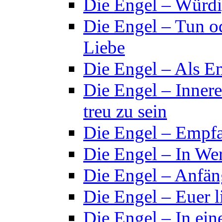
Die Engel – Würdi
Die Engel – Tun o
Liebe
Die Engel – Als E
Die Engel – Innere
treu zu sein
Die Engel – Empfa
Die Engel – In We
Die Engel – Anfäng
Die Engel – Euer 
Die Engel – In ein