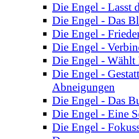
Die Engel - Lasst 
Die Engel - Das B
Die Engel - Friede
Die Engel - Verbi
Die Engel - Wählt 
Die Engel - Gestat
Abneigungen
Die Engel - Das Bu
Die Engel - Eine S
Die Engel - Fokuss