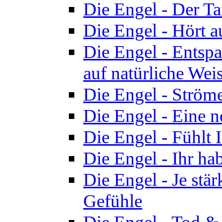
Die Engel - Der T
Die Engel - Hört a
Die Engel - Entsp
auf natürliche Weis
Die Engel - Ström
Die Engel - Eine 
Die Engel - Fühlt I
Die Engel - Ihr ha
Die Engel - Je stär
Gefühle