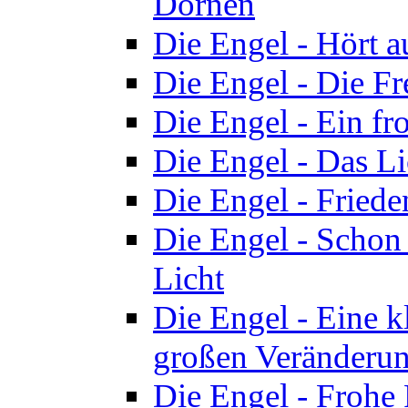
Dornen
Die Engel - Hört a
Die Engel - Die Fre
Die Engel - Ein fr
Die Engel - Das L
Die Engel - Friede
Die Engel - Schon 
Licht
Die Engel - Eine kl
großen Veränderu
Die Engel - Frohe 