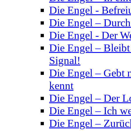
Die Engel - Befrei
Die Engel – Durch
Die Engel - Der W
Die Engel – Bleibt
Signal!
Die Engel – Gebt n
kennt
Die Engel – Der L
Die Engel – Ich wer
Die Engel – Zurück