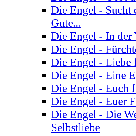
Die Engel - Sucht 
Gute...
Die Engel - In der
Die Engel - Fürcht
Die Engel - Liebe 
Die Engel - Eine E
Die Engel - Euch f
Die Engel - Euer F
Die Engel - Die We
Selbstliebe