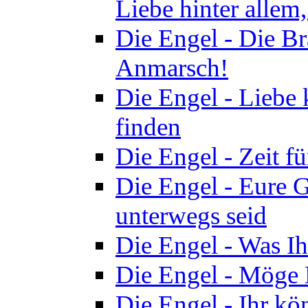
Liebe hinter allem
Die Engel - Die Br
Anmarsch!
Die Engel - Liebe
finden
Die Engel - Zeit f
Die Engel - Eure 
unterwegs seid
Die Engel - Was Ihr
Die Engel - Möge E
Die Engel - Ihr kön