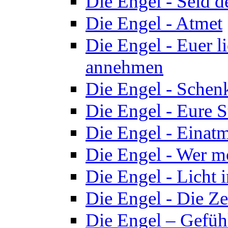
Die Engel - Seid d
Die Engel - Atmet
Die Engel - Euer li
annehmen
Die Engel - Schenk
Die Engel - Eure 
Die Engel - Einat
Die Engel - Wer mö
Die Engel - Licht 
Die Engel - Die Z
Die Engel – Gefüh