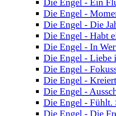
Die Engel - Ein F
Die Engel - Momen
Die Engel - Die Jah
Die Engel - Habt e
Die Engel - In Wer
Die Engel - Liebe is
Die Engel - Fokuss
Die Engel - Kreier
Die Engel - Aussc
Die Engel - Fühlt. 
Die Engel - Die Fr