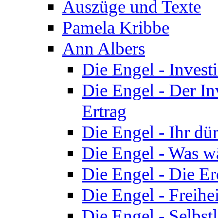
Auszüge und Texte
Pamela Kribbe
Ann Albers
Die Engel - Invest
Die Engel - Der Inv
Ertrag
Die Engel - Ihr dürf
Die Engel - Was wä
Die Engel - Die Er
Die Engel - Freihe
Die Engel - Selbst