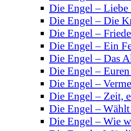
Die Engel – Liebe 
Die Engel – Die Kr
Die Engel – Friede
Die Engel – Ein F
Die Engel – Das 
Die Engel – Euren
Die Engel – Verme
Die Engel – Zeit,
Die Engel – Wählt
Die Engel – Wie wä