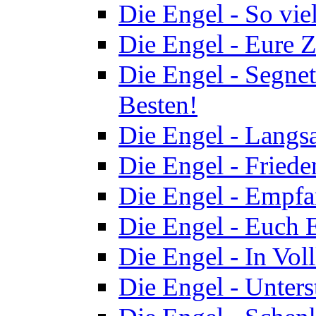
Die Engel - So vi
Die Engel - Eure Z
Die Engel - Segne
Besten!
Die Engel - Langsam
Die Engel - Frieden
Die Engel - Empfa
Die Engel - Euch 
Die Engel - In Vo
Die Engel - Unterst