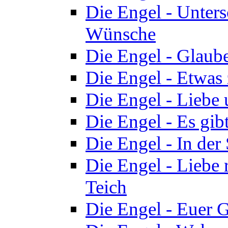
Die Engel - Unters
Wünsche
Die Engel - Glaub
Die Engel - Etwas
Die Engel - Liebe 
Die Engel - Es gib
Die Engel - In der
Die Engel - Liebe 
Teich
Die Engel - Euer G