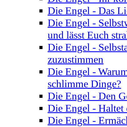
Die Engel - Das Lic
Die Engel - Selbs
und lässt Euch stra
Die Engel - Selbs
zuzustimmen
Die Engel - Waru
schlimme Dinge?
Die Engel - Den Gö
Die Engel - Halte
Die Engel - Ermächt