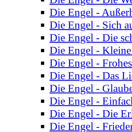
Die Engel - Außer
Die Engel - Sich 
Die Engel - Die s
Die Engel - Klein
Die Engel - Frohes
Die Engel - Das Li
Die Engel - Glaube
Die Engel - Einfa
Die Engel - Die Er
Die Engel - Friede