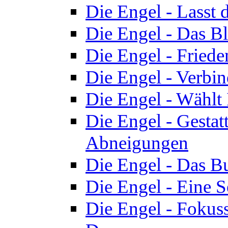
Die Engel - Lasst 
Die Engel - Das B
Die Engel - Friede
Die Engel - Verbi
Die Engel - Wählt 
Die Engel - Gestat
Abneigungen
Die Engel - Das Bu
Die Engel - Eine S
Die Engel - Fokuss