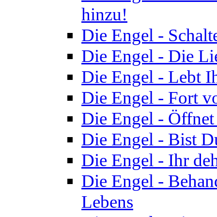
hinzu!
Die Engel - Schalt
Die Engel - Die Li
Die Engel - Lebt Ih
Die Engel - Fort 
Die Engel - Öffne
Die Engel - Bist D
Die Engel - Ihr de
Die Engel - Behand
Lebens