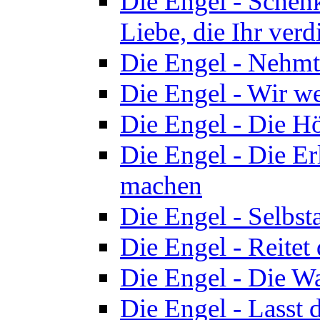
Die Engel - Schenk
Liebe, die Ihr verd
Die Engel - Nehmt 
Die Engel - Wir wer
Die Engel - Die H
Die Engel - Die Erl
machen
Die Engel - Selbs
Die Engel - Reitet
Die Engel - Die Wa
Die Engel - Lasst 