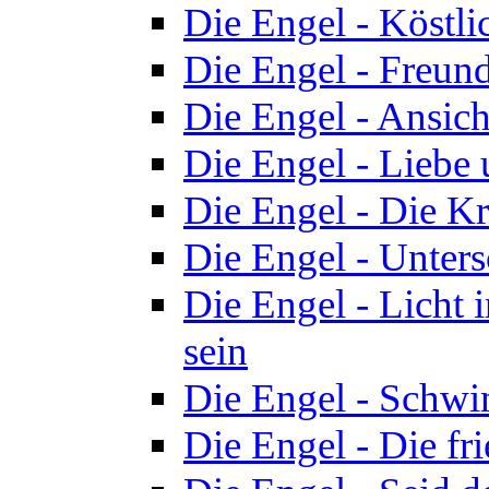
Die Engel - Köstlic
Die Engel - Freund
Die Engel - Ansich
Die Engel - Liebe 
Die Engel - Die Kr
Die Engel - Unters
Die Engel - Licht
sein
Die Engel - Schw
Die Engel - Die fr