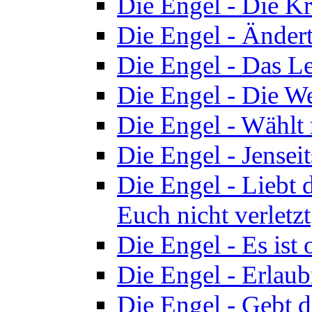
Die Engel - Die Kr
Die Engel - Änder
Die Engel - Das L
Die Engel - Die We
Die Engel - Wählt
Die Engel - Jensei
Die Engel - Liebt d
Euch nicht verletzt
Die Engel - Es ist
Die Engel - Erlaub
Die Engel - Gebt 