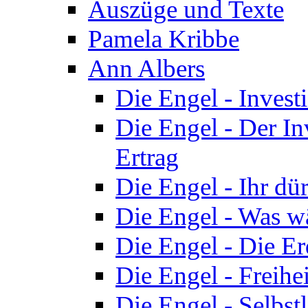
Auszüge und Texte
Pamela Kribbe
Ann Albers
Die Engel - Invest
Die Engel - Der Inv
Ertrag
Die Engel - Ihr dürf
Die Engel - Was wä
Die Engel - Die Er
Die Engel - Freihe
Die Engel - Selbst