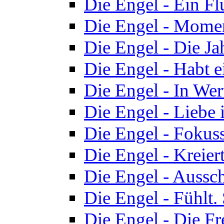
Die Engel - Ein F
Die Engel - Momen
Die Engel - Die Jah
Die Engel - Habt e
Die Engel - In Wer
Die Engel - Liebe is
Die Engel - Fokuss
Die Engel - Kreier
Die Engel - Aussc
Die Engel - Fühlt. 
Die Engel - Die Fr