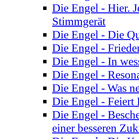
Die Engel - Hier.
Stimmgerät
Die Engel - Die Q
Die Engel - Friede
Die Engel - In wes
Die Engel - Resona
Die Engel - Was ne
Die Engel - Feiert
Die Engel - Besch
einer besseren Zuk