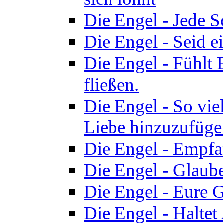
Die Engel - Jede S
Die Engel - Seid e
Die Engel - Fühlt 
fließen.
Die Engel - So vi
Liebe hinzuzufüge
Die Engel - Empfa
Die Engel - Glaube
Die Engel - Eure 
Die Engel - Halte