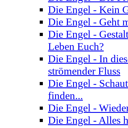
Die Engel - Kein G
Die Engel - Geht m
Die Engel - Gestalt
Leben Euch?
Die Engel - In dies
strömender Fluss
Die Engel - Schau
finden...
Die Engel - Wiede
Die Engel - Alles h