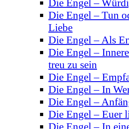
Die Engel – Würdi
Die Engel – Tun o
Liebe
Die Engel – Als E
Die Engel – Innere
treu zu sein
Die Engel – Empfa
Die Engel – In We
Die Engel – Anfäng
Die Engel – Euer 
Die Engel – In ein