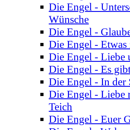
Die Engel - Unters
Wünsche
Die Engel - Glaub
Die Engel - Etwas
Die Engel - Liebe 
Die Engel - Es gib
Die Engel - In der
Die Engel - Liebe 
Teich
Die Engel - Euer G