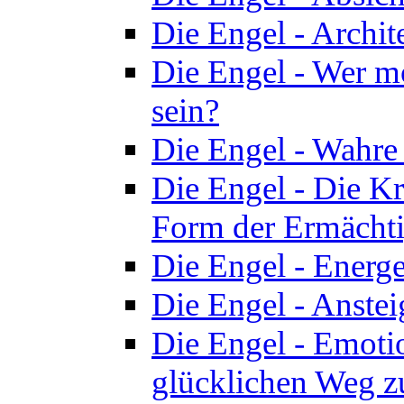
Die Engel - Archit
Die Engel - Wer m
sein?
Die Engel - Wahre 
Die Engel - Die Kr
Form der Ermächt
Die Engel - Energe
Die Engel - Anstei
Die Engel - Emoti
glücklichen Weg z