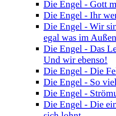
Die Engel - Gott 
Die Engel - Ihr we
Die Engel - Wir sin
egal was im Außen 
Die Engel - Das Le
Und wir ebenso!
Die Engel - Die Fe
Die Engel - So viel
Die Engel - Ström
Die Engel - Die ei
sich lohnt