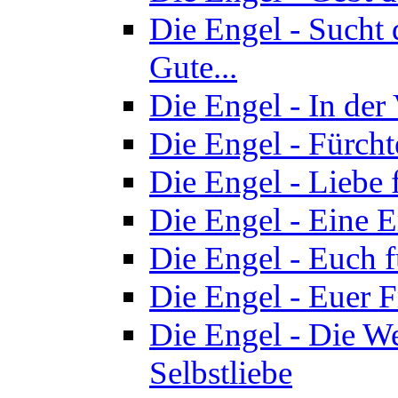
Die Engel - Sucht 
Gute...
Die Engel - In der
Die Engel - Fürcht
Die Engel - Liebe 
Die Engel - Eine E
Die Engel - Euch f
Die Engel - Euer F
Die Engel - Die We
Selbstliebe