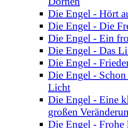
Dornen
Die Engel - Hört a
Die Engel - Die Fre
Die Engel - Ein fr
Die Engel - Das L
Die Engel - Friede
Die Engel - Schon 
Licht
Die Engel - Eine kl
großen Veränderu
Die Engel - Frohe 