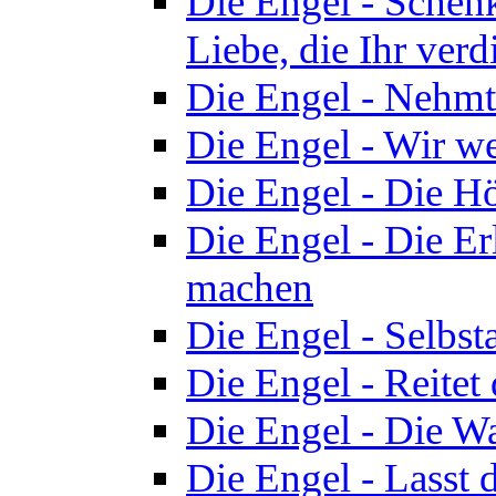
Die Engel - Schenk
Liebe, die Ihr verd
Die Engel - Nehmt 
Die Engel - Wir wer
Die Engel - Die H
Die Engel - Die Erl
machen
Die Engel - Selbs
Die Engel - Reitet
Die Engel - Die Wa
Die Engel - Lasst 