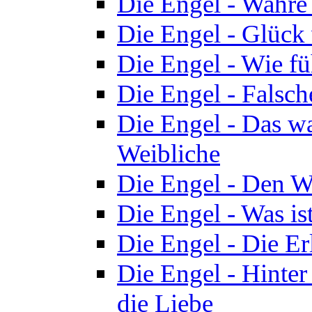
Die Engel - Wahre 
Die Engel - Glück
Die Engel - Wie fü
Die Engel - Falsch
Die Engel - Das w
Weibliche
Die Engel - Den W
Die Engel - Was is
Die Engel - Die E
Die Engel - Hinter
die Liebe