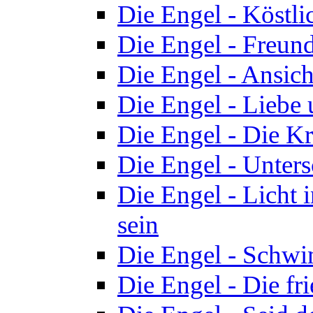
Die Engel - Köstlic
Die Engel - Freund
Die Engel - Ansich
Die Engel - Liebe 
Die Engel - Die Kr
Die Engel - Unters
Die Engel - Licht
sein
Die Engel - Schw
Die Engel - Die fr