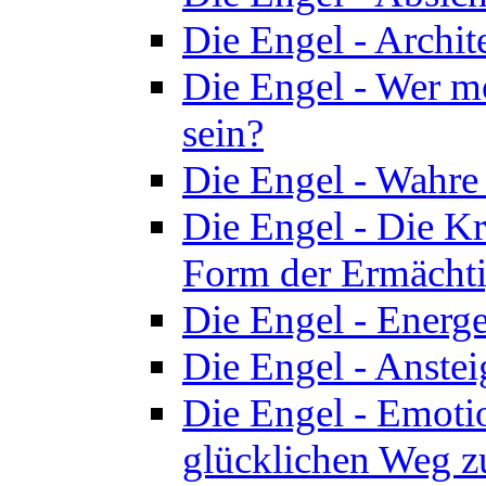
Die Engel - Archit
Die Engel - Wer m
sein?
Die Engel - Wahre 
Die Engel - Die Kr
Form der Ermächt
Die Engel - Energe
Die Engel - Anstei
Die Engel - Emoti
glücklichen Weg z