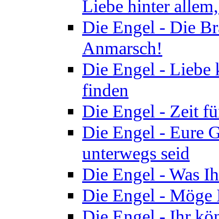
Liebe hinter allem
Die Engel - Die Br
Anmarsch!
Die Engel - Liebe
finden
Die Engel - Zeit f
Die Engel - Eure 
unterwegs seid
Die Engel - Was Ihr
Die Engel - Möge E
Die Engel - Ihr kön