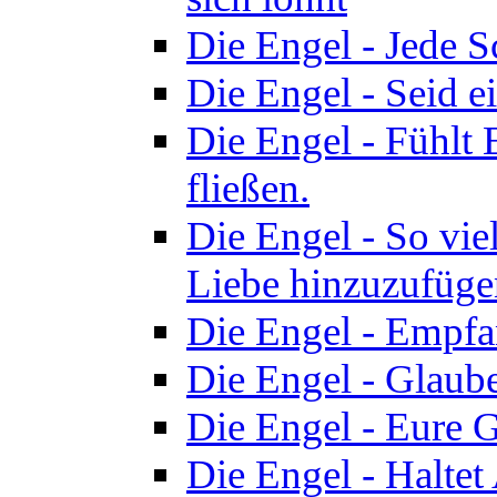
Die Engel - Jede S
Die Engel - Seid e
Die Engel - Fühlt 
fließen.
Die Engel - So vi
Liebe hinzuzufüge
Die Engel - Empfa
Die Engel - Glaube
Die Engel - Eure 
Die Engel - Halte