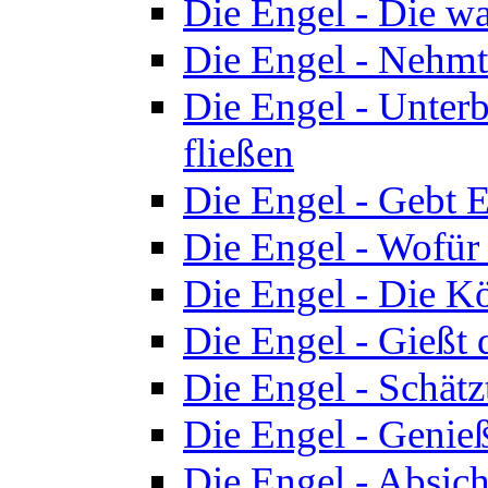
Die Engel - Die wa
Die Engel - Nehmt 
Die Engel - Unterbi
fließen
Die Engel - Gebt E
Die Engel - Wofür 
Die Engel - Die K
Die Engel - Gießt 
Die Engel - Schätz
Die Engel - Genieß
Die Engel - Absicht