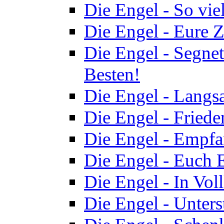
Die Engel - So vi
Die Engel - Eure Z
Die Engel - Segne
Besten!
Die Engel - Langsam
Die Engel - Frieden
Die Engel - Empfa
Die Engel - Euch 
Die Engel - In Vo
Die Engel - Unterst