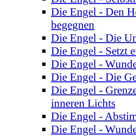
Die Engel - Den H
begegnen
Die Engel - Die Un
Die Engel - Setzt 
Die Engel - Wunde
Die Engel - Die G
Die Engel - Grenz
inneren Lichts
Die Engel - Absti
Die Engel - Wunde