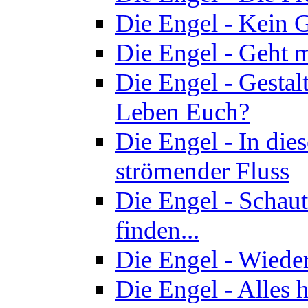
Die Engel - Kein G
Die Engel - Geht m
Die Engel - Gestalt
Leben Euch?
Die Engel - In dies
strömender Fluss
Die Engel - Schau
finden...
Die Engel - Wiede
Die Engel - Alles h