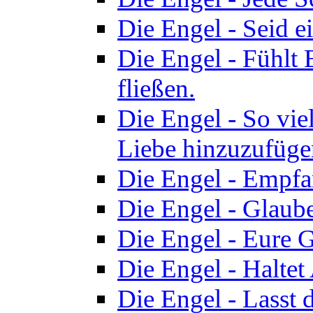
Die Engel - Seid e
Die Engel - Fühlt 
fließen.
Die Engel - So vi
Liebe hinzuzufüge
Die Engel - Empfa
Die Engel - Glaube
Die Engel - Eure 
Die Engel - Halte
Die Engel - Lasst 