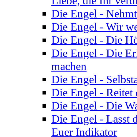
Liebe, die Ihr verd
Die Engel - Nehmt 
Die Engel - Wir wer
Die Engel - Die H
Die Engel - Die Erl
machen
Die Engel - Selbs
Die Engel - Reitet
Die Engel - Die Wa
Die Engel - Lasst 
Euer Indikator