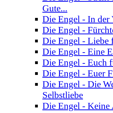
Gute...
Die Engel - In der
Die Engel - Fürcht
Die Engel - Liebe 
Die Engel - Eine E
Die Engel - Euch f
Die Engel - Euer F
Die Engel - Die We
Selbstliebe
Die Engel - Keine