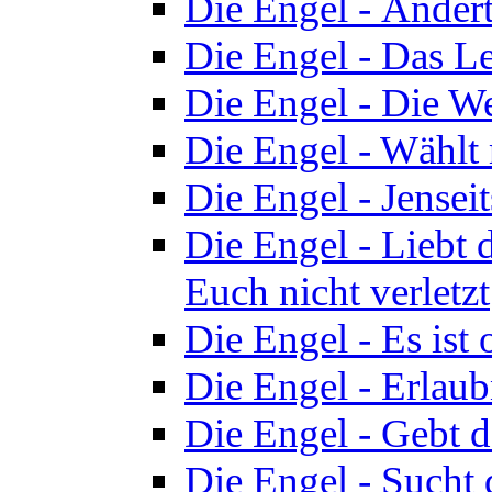
Die Engel - Änder
Die Engel - Das L
Die Engel - Die We
Die Engel - Wählt
Die Engel - Jensei
Die Engel - Liebt d
Euch nicht verletzt
Die Engel - Es ist
Die Engel - Erlaub
Die Engel - Gebt 
Die Engel - Sucht 