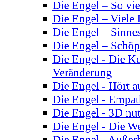
Die Engel – So vie
Die Engel – Viele 
Die Engel – Sinne
Die Engel – Schöp
Die Engel - Die Ko
Veränderung
Die Engel - Hört au
Die Engel - Empa
Die Engel - 3D nu
Die Engel - Die W
Die Engel - Außer