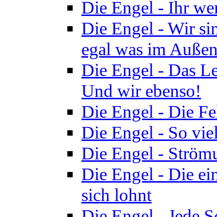
Die Engel - Ihr we
Die Engel - Wir sin
egal was im Außen 
Die Engel - Das Le
Und wir ebenso!
Die Engel - Die Fe
Die Engel - So viel
Die Engel - Ström
Die Engel - Die ei
sich lohnt
Die Engel - Jede S