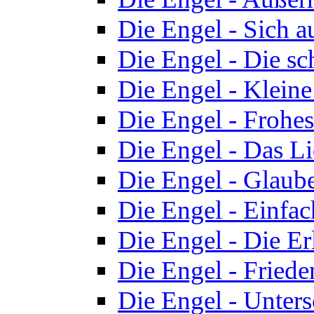
Die Engel - Sich 
Die Engel - Die s
Die Engel - Klein
Die Engel - Frohes
Die Engel - Das Li
Die Engel - Glaube
Die Engel - Einfa
Die Engel - Die Er
Die Engel - Friede
Die Engel - Unters