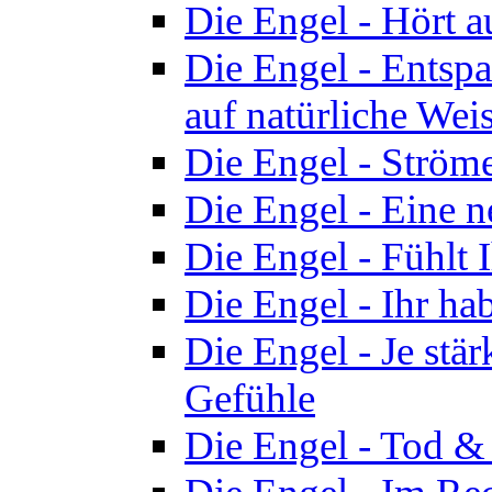
Die Engel - Hört a
Die Engel - Entsp
auf natürliche Weis
Die Engel - Ström
Die Engel - Eine 
Die Engel - Fühlt I
Die Engel - Ihr ha
Die Engel - Je stär
Gefühle
Die Engel - Tod &