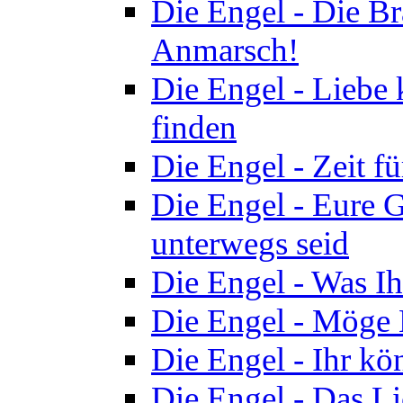
Die Engel - Die Br
Anmarsch!
Die Engel - Liebe
finden
Die Engel - Zeit f
Die Engel - Eure 
unterwegs seid
Die Engel - Was Ihr
Die Engel - Möge E
Die Engel - Ihr kön
Die Engel - Das Lic