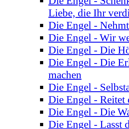
Die Engel - Schenk
Liebe, die Ihr verd
Die Engel - Nehmt 
Die Engel - Wir wer
Die Engel - Die H
Die Engel - Die Erl
machen
Die Engel - Selbs
Die Engel - Reitet
Die Engel - Die Wa
Die Engel - Lasst 