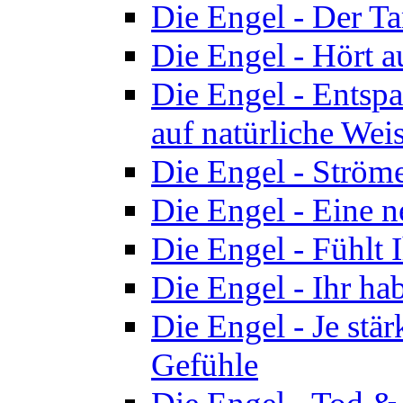
Die Engel - Der T
Die Engel - Hört a
Die Engel - Entsp
auf natürliche Weis
Die Engel - Ström
Die Engel - Eine 
Die Engel - Fühlt I
Die Engel - Ihr ha
Die Engel - Je stär
Gefühle