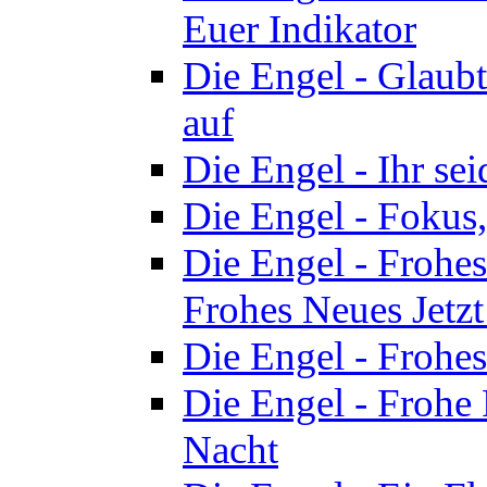
Euer Indikator
Die Engel - Glaubt
auf
Die Engel - Ihr se
Die Engel - Fokus
Die Engel - Frohe
Frohes Neues Jetzt
Die Engel - Frohes 
Die Engel - Frohe F
Nacht