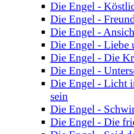
Die Engel - Köstlic
Die Engel - Freund
Die Engel - Ansich
Die Engel - Liebe 
Die Engel - Die Kr
Die Engel - Unters
Die Engel - Licht
sein
Die Engel - Schw
Die Engel - Die fr