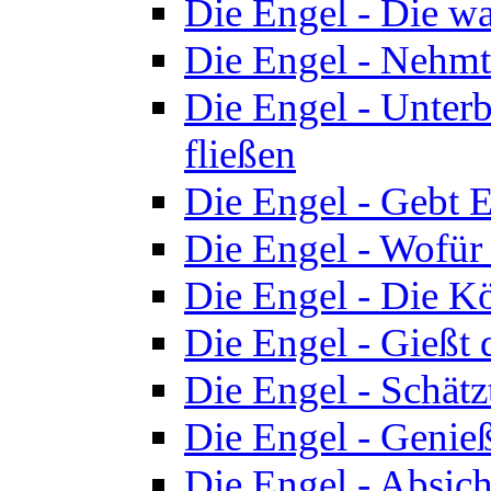
Die Engel - Die wa
Die Engel - Nehmt 
Die Engel - Unterbi
fließen
Die Engel - Gebt E
Die Engel - Wofür 
Die Engel - Die K
Die Engel - Gießt 
Die Engel - Schätz
Die Engel - Genieß
Die Engel - Absicht