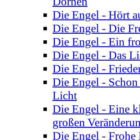
Dornen
Die Engel - Hört a
Die Engel - Die Fre
Die Engel - Ein fr
Die Engel - Das L
Die Engel - Friede
Die Engel - Schon 
Licht
Die Engel - Eine kl
großen Veränderu
Die Engel - Frohe 