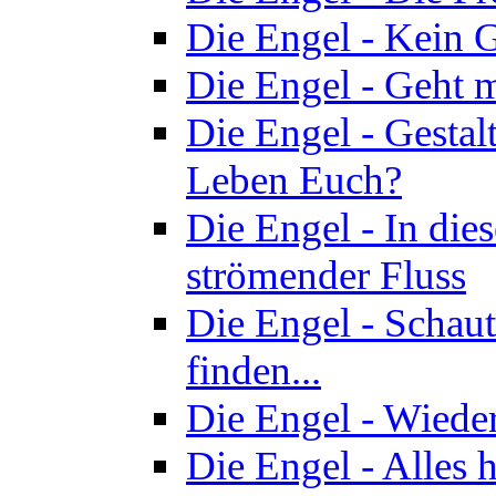
Die Engel - Kein G
Die Engel - Geht m
Die Engel - Gestalt
Leben Euch?
Die Engel - In dies
strömender Fluss
Die Engel - Schau
finden...
Die Engel - Wiede
Die Engel - Alles h