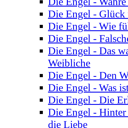
Die Engel - Wahre 
Die Engel - Glück
Die Engel - Wie fü
Die Engel - Falsch
Die Engel - Das w
Weibliche
Die Engel - Den W
Die Engel - Was is
Die Engel - Die E
Die Engel - Hinter
die Liebe