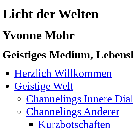
Licht der Welten
Yvonne Mohr
Geistiges Medium, Lebensb
Herzlich Willkommen
Geistige Welt
Channelings Innere Di
Channelings Anderer
Kurzbotschaften