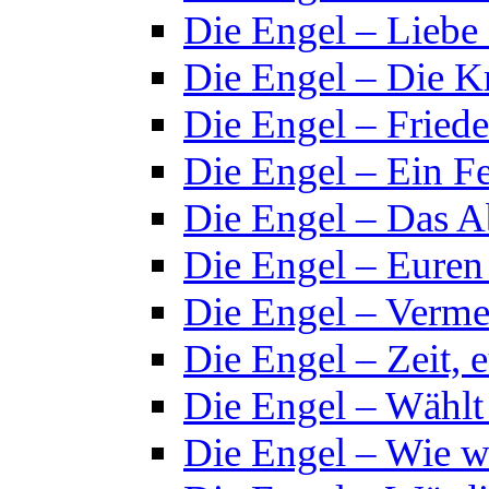
Die Engel – Liebe 
Die Engel – Die Kr
Die Engel – Friede
Die Engel – Ein F
Die Engel – Das 
Die Engel – Euren
Die Engel – Verme
Die Engel – Zeit,
Die Engel – Wählt
Die Engel – Wie wä