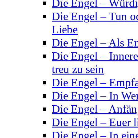
Die Engel – Würdi
Die Engel – Tun o
Liebe
Die Engel – Als E
Die Engel – Innere
treu zu sein
Die Engel – Empfa
Die Engel – In We
Die Engel – Anfäng
Die Engel – Euer 
Die Engel – In ein