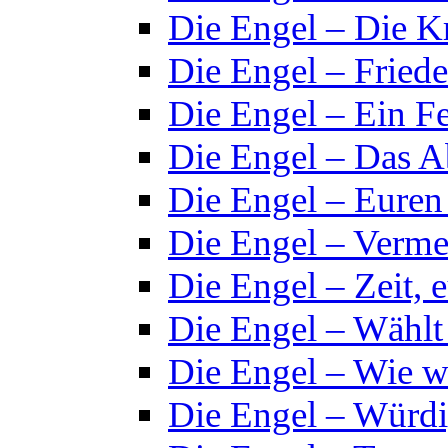
Die Engel – Die Kr
Die Engel – Friede
Die Engel – Ein F
Die Engel – Das 
Die Engel – Euren
Die Engel – Verme
Die Engel – Zeit,
Die Engel – Wählt
Die Engel – Wie wä
Die Engel – Würdi