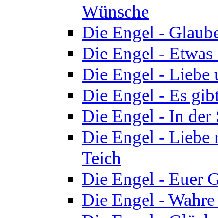
Wünsche
Die Engel - Glaub
Die Engel - Etwas
Die Engel - Liebe 
Die Engel - Es gib
Die Engel - In der
Die Engel - Liebe 
Teich
Die Engel - Euer G
Die Engel - Wahre 