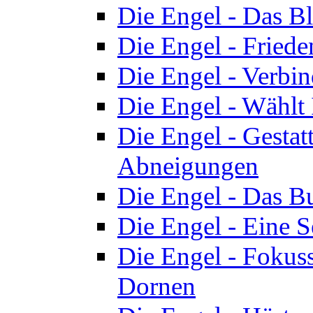
Die Engel - Das B
Die Engel - Friede
Die Engel - Verbi
Die Engel - Wählt 
Die Engel - Gestat
Abneigungen
Die Engel - Das Bu
Die Engel - Eine S
Die Engel - Fokuss
Dornen