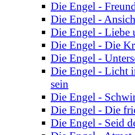
Die Engel - Freund
Die Engel - Ansich
Die Engel - Liebe 
Die Engel - Die Kr
Die Engel - Unters
Die Engel - Licht
sein
Die Engel - Schw
Die Engel - Die fr
Die Engel - Seid d