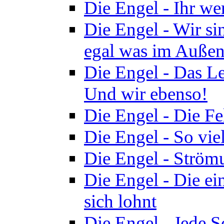
Die Engel - Ihr we
Die Engel - Wir sin
egal was im Außen 
Die Engel - Das Le
Und wir ebenso!
Die Engel - Die Fe
Die Engel - So viel
Die Engel - Ström
Die Engel - Die ei
sich lohnt
Die Engel - Jede S