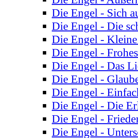
Die Engel - Sich 
Die Engel - Die s
Die Engel - Klein
Die Engel - Frohes
Die Engel - Das Li
Die Engel - Glaube
Die Engel - Einfa
Die Engel - Die Er
Die Engel - Friede
Die Engel - Unters