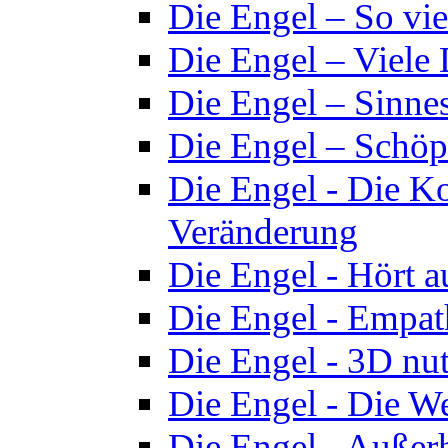
Die Engel – So vie
Die Engel – Viele 
Die Engel – Sinne
Die Engel – Schöp
Die Engel - Die Ko
Veränderung
Die Engel - Hört au
Die Engel - Empa
Die Engel - 3D nu
Die Engel - Die W
Die Engel - Außer