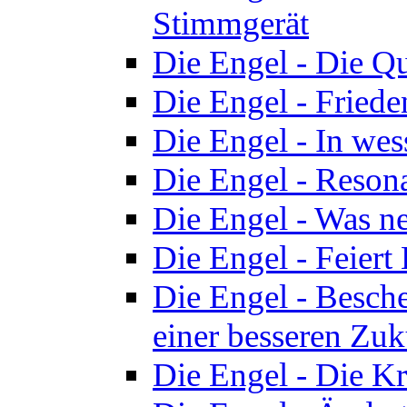
Stimmgerät
Die Engel - Die Q
Die Engel - Friede
Die Engel - In wes
Die Engel - Resona
Die Engel - Was ne
Die Engel - Feiert
Die Engel - Besch
einer besseren Zuk
Die Engel - Die Kr