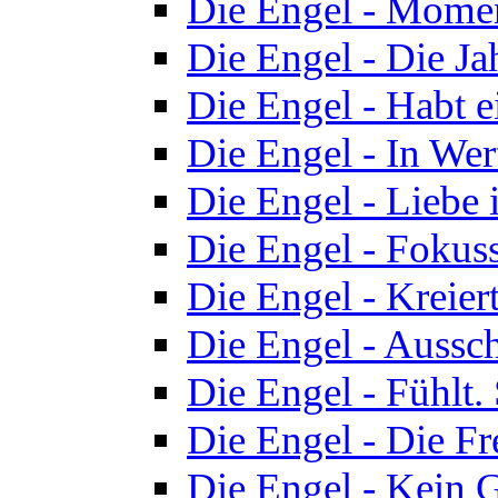
Die Engel - Momen
Die Engel - Die Jah
Die Engel - Habt e
Die Engel - In Wer
Die Engel - Liebe is
Die Engel - Fokuss
Die Engel - Kreier
Die Engel - Aussc
Die Engel - Fühlt. 
Die Engel - Die Fr
Die Engel - Kein G