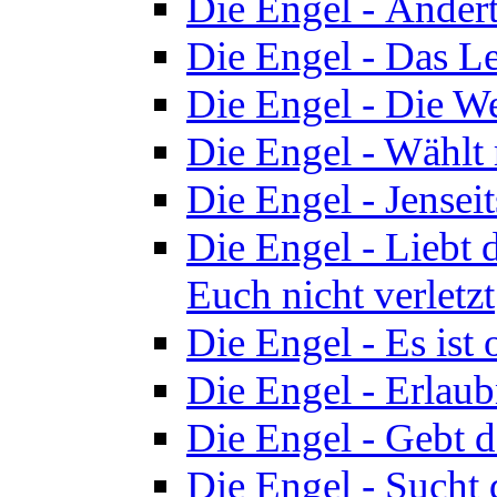
Die Engel - Änder
Die Engel - Das L
Die Engel - Die We
Die Engel - Wählt
Die Engel - Jensei
Die Engel - Liebt d
Euch nicht verletzt
Die Engel - Es ist
Die Engel - Erlaub
Die Engel - Gebt 
Die Engel - Sucht 