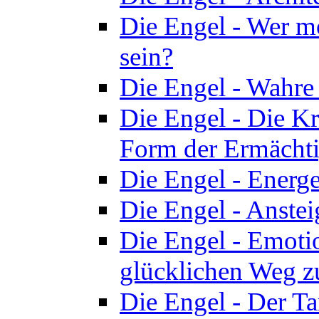
Die Engel - Wer m
sein?
Die Engel - Wahre 
Die Engel - Die Kr
Form der Ermächt
Die Engel - Energe
Die Engel - Anstei
Die Engel - Emoti
glücklichen Weg z
Die Engel - Der T