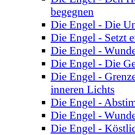
begegnen
Die Engel - Die Un
Die Engel - Setzt 
Die Engel - Wunde
Die Engel - Die G
Die Engel - Grenz
inneren Lichts
Die Engel - Absti
Die Engel - Wunde
Die Engel - Köstlic