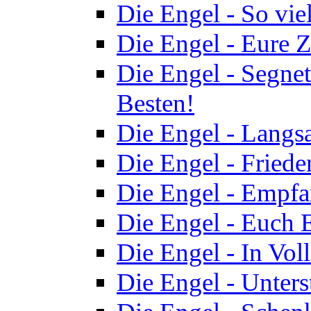
Die Engel - So vi
Die Engel - Eure Z
Die Engel - Segne
Besten!
Die Engel - Langsam
Die Engel - Frieden
Die Engel - Empfa
Die Engel - Euch 
Die Engel - In Vo
Die Engel - Unterst