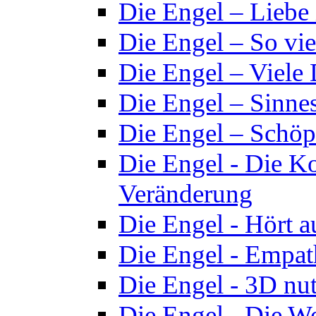
Die Engel – Liebe 
Die Engel – So vie
Die Engel – Viele 
Die Engel – Sinne
Die Engel – Schöp
Die Engel - Die Ko
Veränderung
Die Engel - Hört au
Die Engel - Empa
Die Engel - 3D nu
Die Engel - Die W