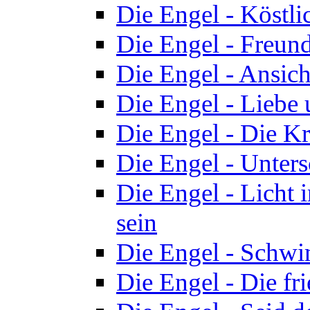
Die Engel - Köstlic
Die Engel - Freund
Die Engel - Ansich
Die Engel - Liebe 
Die Engel - Die Kr
Die Engel - Unters
Die Engel - Licht
sein
Die Engel - Schw
Die Engel - Die fr