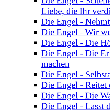
Die Engel - Schenk
Liebe, die Ihr verd
Die Engel - Nehmt 
Die Engel - Wir wer
Die Engel - Die H
Die Engel - Die Erl
machen
Die Engel - Selbs
Die Engel - Reitet
Die Engel - Die Wa
Die Engel - Lasst 