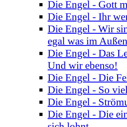
Die Engel - Gott 
Die Engel - Ihr we
Die Engel - Wir sin
egal was im Außen 
Die Engel - Das Le
Und wir ebenso!
Die Engel - Die Fe
Die Engel - So viel
Die Engel - Ström
Die Engel - Die ei
sich lohnt