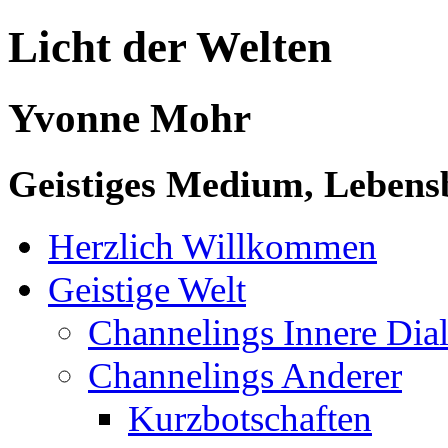
Licht der Welten
Yvonne Mohr
Geistiges Medium, Lebensb
Herzlich Willkommen
Geistige Welt
Channelings Innere Di
Channelings Anderer
Kurzbotschaften