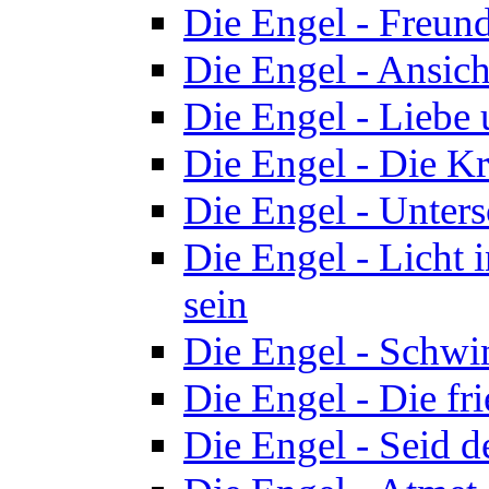
Die Engel - Freund
Die Engel - Ansich
Die Engel - Liebe 
Die Engel - Die Kr
Die Engel - Unters
Die Engel - Licht
sein
Die Engel - Schw
Die Engel - Die fr
Die Engel - Seid d