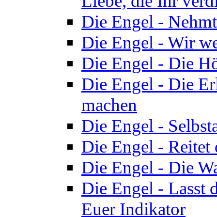
Liebe, die Ihr verd
Die Engel - Nehmt 
Die Engel - Wir wer
Die Engel - Die H
Die Engel - Die Erl
machen
Die Engel - Selbs
Die Engel - Reitet
Die Engel - Die Wa
Die Engel - Lasst 
Euer Indikator