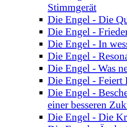
Stimmgerät
Die Engel - Die Q
Die Engel - Friede
Die Engel - In wes
Die Engel - Resona
Die Engel - Was ne
Die Engel - Feiert
Die Engel - Besch
einer besseren Zuk
Die Engel - Die Kr