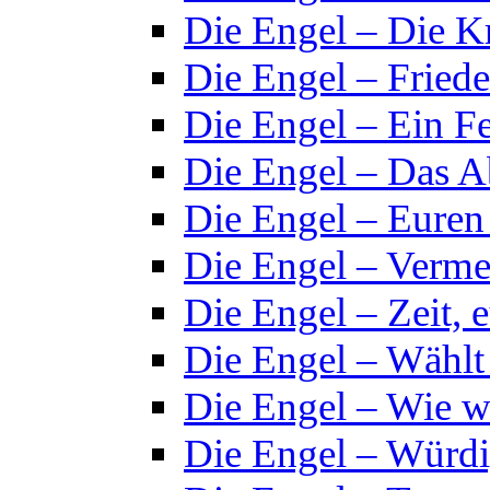
Die Engel – Die Kr
Die Engel – Friede
Die Engel – Ein F
Die Engel – Das 
Die Engel – Euren
Die Engel – Verme
Die Engel – Zeit,
Die Engel – Wählt
Die Engel – Wie wä
Die Engel – Würdi