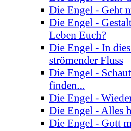
Die Engel - Geht m
Die Engel - Gestalt
Leben Euch?
Die Engel - In dies
strömender Fluss
Die Engel - Schau
finden...
Die Engel - Wiede
Die Engel - Alles h
Die Engel - Gott 