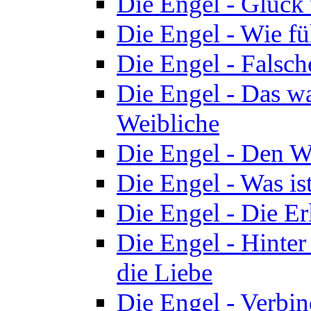
Die Engel - Glück
Die Engel - Wie fü
Die Engel - Falsch
Die Engel - Das w
Weibliche
Die Engel - Den W
Die Engel - Was is
Die Engel - Die E
Die Engel - Hinter
die Liebe
Die Engel - Verbin