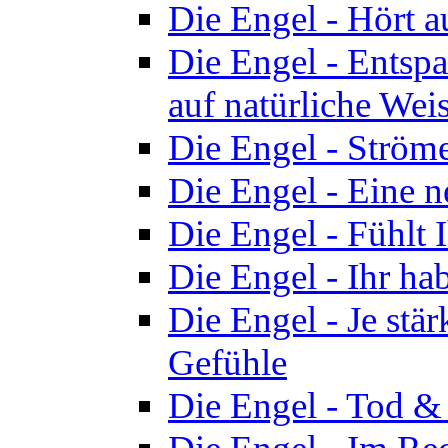
Die Engel - Hört a
Die Engel - Entsp
auf natürliche Weis
Die Engel - Ström
Die Engel - Eine 
Die Engel - Fühlt I
Die Engel - Ihr ha
Die Engel - Je stär
Gefühle
Die Engel - Tod &