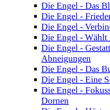
Die Engel - Das B
Die Engel - Friede
Die Engel - Verbi
Die Engel - Wählt 
Die Engel - Gestat
Abneigungen
Die Engel - Das Bu
Die Engel - Eine S
Die Engel - Fokuss
Dornen