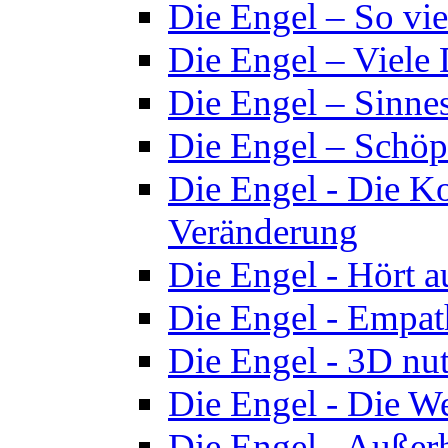
Die Engel – So vie
Die Engel – Viele 
Die Engel – Sinne
Die Engel – Schöp
Die Engel - Die Ko
Veränderung
Die Engel - Hört au
Die Engel - Empa
Die Engel - 3D nu
Die Engel - Die W
Die Engel - Außer