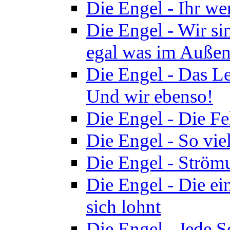
Die Engel - Ihr we
Die Engel - Wir sin
egal was im Außen 
Die Engel - Das Le
Und wir ebenso!
Die Engel - Die Fe
Die Engel - So viel
Die Engel - Ström
Die Engel - Die ei
sich lohnt
Die Engel - Jede S