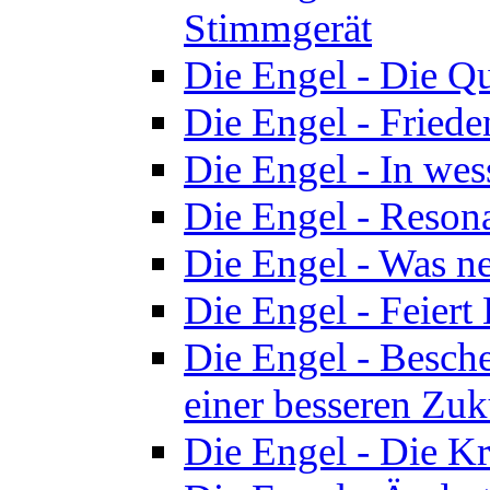
Stimmgerät
Die Engel - Die Q
Die Engel - Friede
Die Engel - In wes
Die Engel - Resona
Die Engel - Was ne
Die Engel - Feiert
Die Engel - Besch
einer besseren Zuk
Die Engel - Die Kr