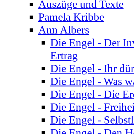
Auszüge und Texte
Pamela Kribbe
Ann Albers
Die Engel - Der Inv
Ertrag
Die Engel - Ihr dürf
Die Engel - Was wä
Die Engel - Die Er
Die Engel - Freihe
Die Engel - Selbst
Die Engel - Den H