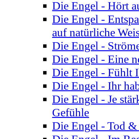
Die Engel - Hört a
Die Engel - Entsp
auf natürliche Weis
Die Engel - Ström
Die Engel - Eine 
Die Engel - Fühlt I
Die Engel - Ihr ha
Die Engel - Je stär
Gefühle
Die Engel - Tod &