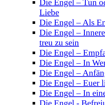
Die Engel – Tun o
Liebe
Die Engel – Als E
Die Engel – Innere
treu zu sein
Die Engel – Empfa
Die Engel – In We
Die Engel – Anfäng
Die Engel – Euer 
Die Engel – In ein
Die Engel - Befrei