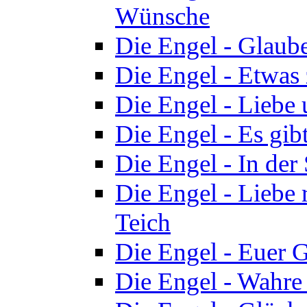
Wünsche
Die Engel - Glaub
Die Engel - Etwas
Die Engel - Liebe 
Die Engel - Es gib
Die Engel - In der
Die Engel - Liebe 
Teich
Die Engel - Euer G
Die Engel - Wahre 