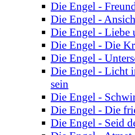
Die Engel - Freund
Die Engel - Ansich
Die Engel - Liebe 
Die Engel - Die Kr
Die Engel - Unters
Die Engel - Licht
sein
Die Engel - Schw
Die Engel - Die fr
Die Engel - Seid d