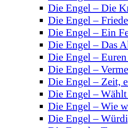
Die Engel – Die Kr
Die Engel – Friede
Die Engel – Ein F
Die Engel – Das 
Die Engel – Euren
Die Engel – Verme
Die Engel – Zeit,
Die Engel – Wählt
Die Engel – Wie wä
Die Engel – Würdi