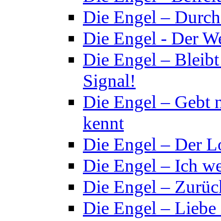
Die Engel – Durch
Die Engel - Der W
Die Engel – Bleibt
Signal!
Die Engel – Gebt n
kennt
Die Engel – Der L
Die Engel – Ich wer
Die Engel – Zurück
Die Engel – Liebe 