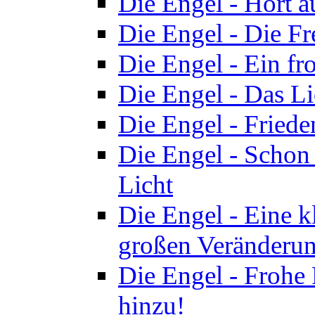
Die Engel - Hört a
Die Engel - Die Fre
Die Engel - Ein fr
Die Engel - Das L
Die Engel - Friede
Die Engel - Schon 
Licht
Die Engel - Eine kl
großen Veränderu
Die Engel - Frohe 
hinzu!