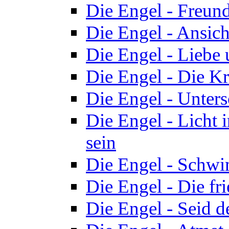
Die Engel - Freund
Die Engel - Ansich
Die Engel - Liebe 
Die Engel - Die Kr
Die Engel - Unters
Die Engel - Licht
sein
Die Engel - Schw
Die Engel - Die fr
Die Engel - Seid d