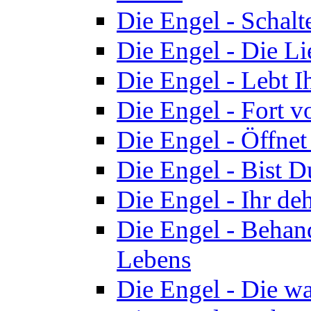
Die Engel - Schalt
Die Engel - Die Li
Die Engel - Lebt Ih
Die Engel - Fort 
Die Engel - Öffne
Die Engel - Bist D
Die Engel - Ihr de
Die Engel - Behand
Lebens
Die Engel - Die wa