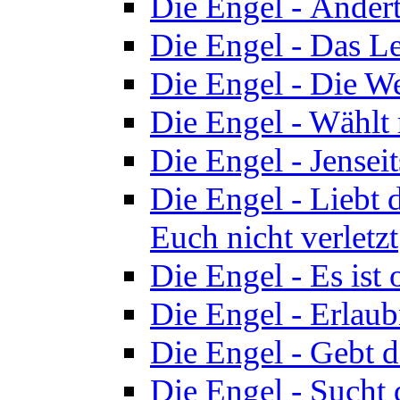
Die Engel - Änder
Die Engel - Das L
Die Engel - Die We
Die Engel - Wählt
Die Engel - Jensei
Die Engel - Liebt d
Euch nicht verletzt
Die Engel - Es ist
Die Engel - Erlaub
Die Engel - Gebt 
Die Engel - Sucht 