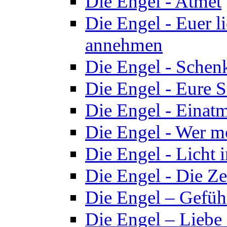
Die Engel - Atmet
Die Engel - Euer li
annehmen
Die Engel - Schenk
Die Engel - Eure 
Die Engel - Einat
Die Engel - Wer mö
Die Engel - Licht 
Die Engel - Die Z
Die Engel – Gefüh
Die Engel – Liebe 