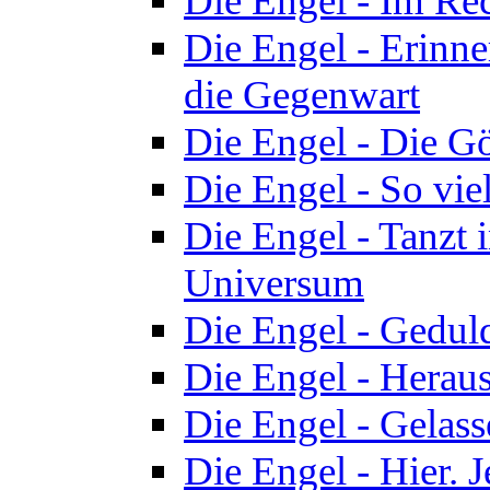
Die Engel - Im Rec
Die Engel - Erinn
die Gegenwart
Die Engel - Die Gö
Die Engel - So vie
Die Engel - Tanzt 
Universum
Die Engel - Gedul
Die Engel - Herau
Die Engel - Gelas
Die Engel - Hier.