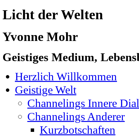
Licht der Welten
Yvonne Mohr
Geistiges Medium, Lebensb
Herzlich Willkommen
Geistige Welt
Channelings Innere Di
Channelings Anderer
Kurzbotschaften