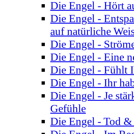
Die Engel - Hört a
Die Engel - Entsp
auf natürliche Weis
Die Engel - Ström
Die Engel - Eine 
Die Engel - Fühlt I
Die Engel - Ihr ha
Die Engel - Je stär
Gefühle
Die Engel - Tod &