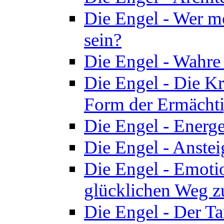
Die Engel - Wer m
sein?
Die Engel - Wahre 
Die Engel - Die Kr
Form der Ermächt
Die Engel - Energe
Die Engel - Anstei
Die Engel - Emoti
glücklichen Weg z
Die Engel - Der T