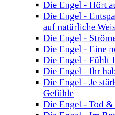
Die Engel - Hört a
Die Engel - Entsp
auf natürliche Weis
Die Engel - Ström
Die Engel - Eine 
Die Engel - Fühlt I
Die Engel - Ihr ha
Die Engel - Je stär
Gefühle
Die Engel - Tod &