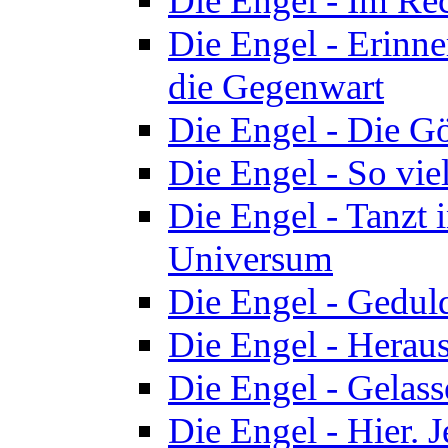
Die Engel - Im Rec
Die Engel - Erinn
die Gegenwart
Die Engel - Die Gö
Die Engel - So vie
Die Engel - Tanzt 
Universum
Die Engel - Gedul
Die Engel - Herau
Die Engel - Gelas
Die Engel - Hier.