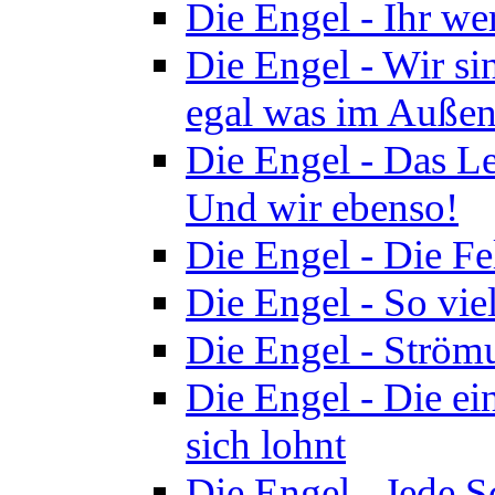
Die Engel - Ihr we
Die Engel - Wir sin
egal was im Außen 
Die Engel - Das Le
Und wir ebenso!
Die Engel - Die Fe
Die Engel - So viel
Die Engel - Ström
Die Engel - Die ei
sich lohnt
Die Engel - Jede S