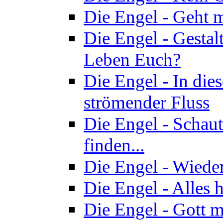
Die Engel - Geht m
Die Engel - Gestalt
Leben Euch?
Die Engel - In dies
strömender Fluss
Die Engel - Schau
finden...
Die Engel - Wiede
Die Engel - Alles h
Die Engel - Gott 