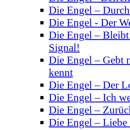
Die Engel – Durch
Die Engel - Der W
Die Engel – Bleibt
Signal!
Die Engel – Gebt n
kennt
Die Engel – Der L
Die Engel – Ich wer
Die Engel – Zurück
Die Engel – Liebe 