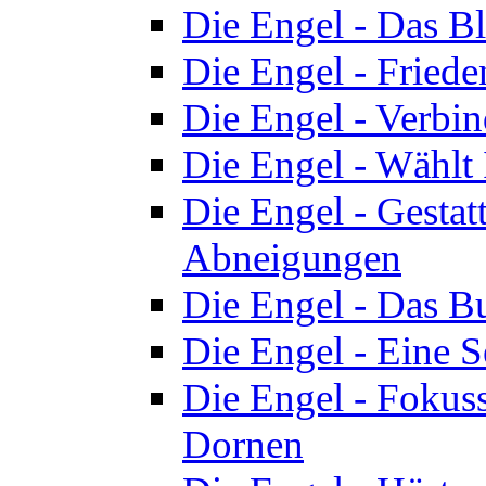
Die Engel - Das B
Die Engel - Friede
Die Engel - Verbi
Die Engel - Wählt 
Die Engel - Gestat
Abneigungen
Die Engel - Das Bu
Die Engel - Eine S
Die Engel - Fokuss
Dornen