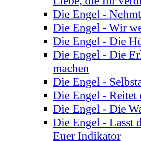
Liebe, die Ihr verd
Die Engel - Nehmt 
Die Engel - Wir wer
Die Engel - Die H
Die Engel - Die Erl
machen
Die Engel - Selbs
Die Engel - Reitet
Die Engel - Die Wa
Die Engel - Lasst 
Euer Indikator