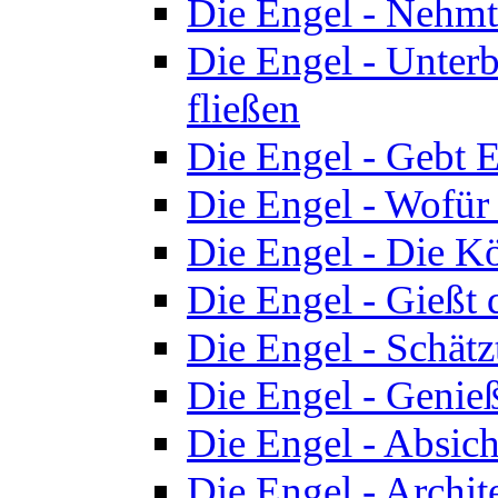
Die Engel - Nehmt 
Die Engel - Unterbi
fließen
Die Engel - Gebt E
Die Engel - Wofür 
Die Engel - Die K
Die Engel - Gießt 
Die Engel - Schätz
Die Engel - Genieß
Die Engel - Absicht
Die Engel - Archit