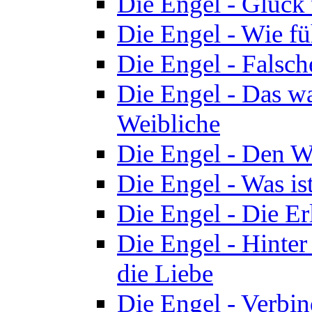
Die Engel - Glück
Die Engel - Wie fü
Die Engel - Falsch
Die Engel - Das w
Weibliche
Die Engel - Den W
Die Engel - Was is
Die Engel - Die E
Die Engel - Hinter
die Liebe
Die Engel - Verbin