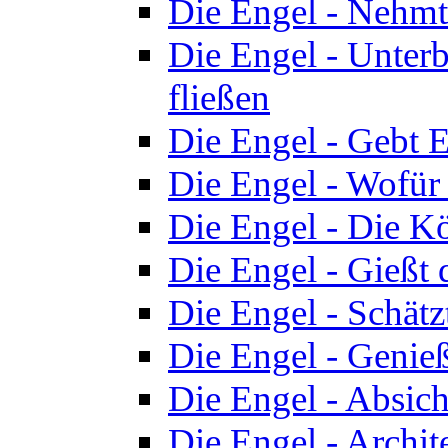
Die Engel - Nehmt 
Die Engel - Unterbi
fließen
Die Engel - Gebt E
Die Engel - Wofür 
Die Engel - Die K
Die Engel - Gießt 
Die Engel - Schätz
Die Engel - Genieß
Die Engel - Absicht
Die Engel - Archit