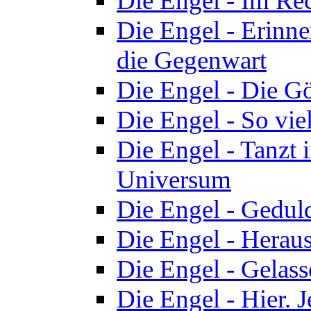
Die Engel - Im Rec
Die Engel - Erinn
die Gegenwart
Die Engel - Die Gö
Die Engel - So vie
Die Engel - Tanzt 
Universum
Die Engel - Gedul
Die Engel - Herau
Die Engel - Gelas
Die Engel - Hier.