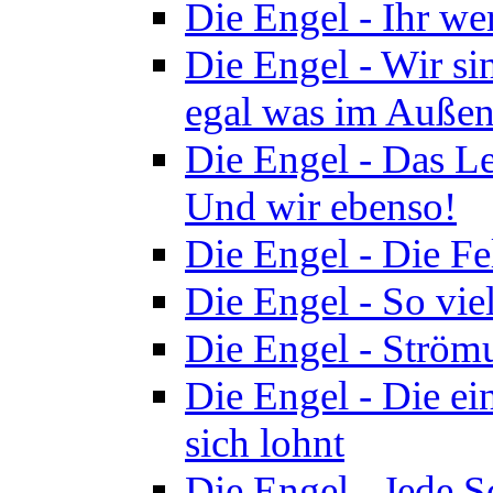
Die Engel - Ihr we
Die Engel - Wir sin
egal was im Außen 
Die Engel - Das Le
Und wir ebenso!
Die Engel - Die Fe
Die Engel - So viel
Die Engel - Ström
Die Engel - Die ei
sich lohnt
Die Engel - Jede S