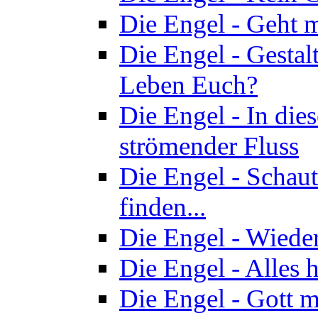
Die Engel - Geht m
Die Engel - Gestalt
Leben Euch?
Die Engel - In dies
strömender Fluss
Die Engel - Schau
finden...
Die Engel - Wiede
Die Engel - Alles h
Die Engel - Gott 