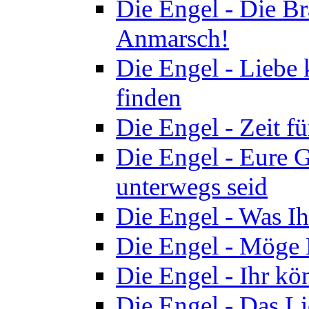
Die Engel - Die Br
Anmarsch!
Die Engel - Liebe
finden
Die Engel - Zeit f
Die Engel - Eure 
unterwegs seid
Die Engel - Was Ihr
Die Engel - Möge E
Die Engel - Ihr kön
Die Engel - Das Lic