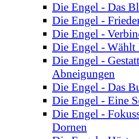
Die Engel - Das B
Die Engel - Friede
Die Engel - Verbi
Die Engel - Wählt 
Die Engel - Gestat
Abneigungen
Die Engel - Das Bu
Die Engel - Eine S
Die Engel - Fokuss
Dornen