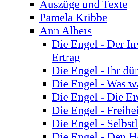
Auszüge und Texte
Pamela Kribbe
Ann Albers
Die Engel - Der Inv
Ertrag
Die Engel - Ihr dürf
Die Engel - Was wä
Die Engel - Die Er
Die Engel - Freihe
Die Engel - Selbst
Die Engel - Den H