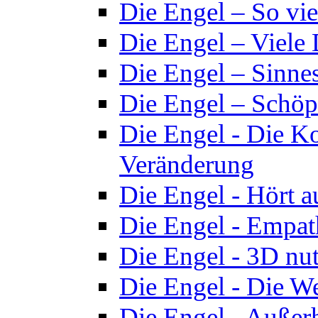
Die Engel – So vie
Die Engel – Viele 
Die Engel – Sinne
Die Engel – Schöp
Die Engel - Die Ko
Veränderung
Die Engel - Hört au
Die Engel - Empa
Die Engel - 3D nu
Die Engel - Die W
Die Engel - Außer