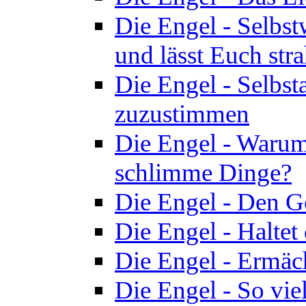
Die Engel - Selbs
und lässt Euch stra
Die Engel - Selbs
zuzustimmen
Die Engel - Waru
schlimme Dinge?
Die Engel - Den Gö
Die Engel - Halte
Die Engel - Ermächt
Die Engel - So vi