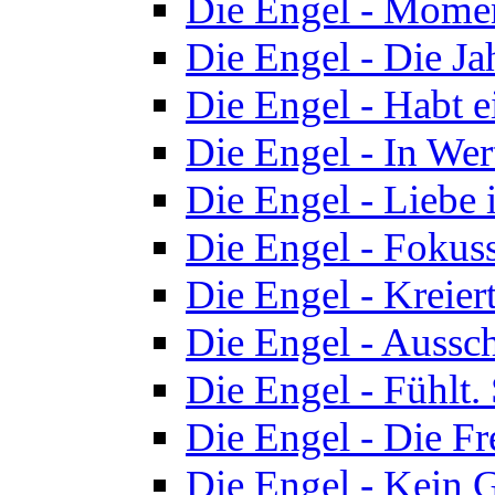
Die Engel - Momen
Die Engel - Die Jah
Die Engel - Habt e
Die Engel - In Wer
Die Engel - Liebe is
Die Engel - Fokuss
Die Engel - Kreier
Die Engel - Aussc
Die Engel - Fühlt. 
Die Engel - Die Fr
Die Engel - Kein G