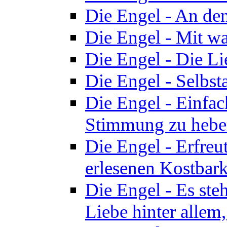
Die Engel - An d
Die Engel - Mit was
Die Engel - Die Li
Die Engel - Selbst
Die Engel - Einfac
Stimmung zu heb
Die Engel - Erfreu
erlesenen Kostbark
Die Engel - Es steh
Liebe hinter allem