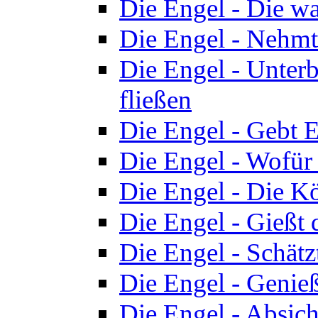
Die Engel - Die wa
Die Engel - Nehmt 
Die Engel - Unterbi
fließen
Die Engel - Gebt E
Die Engel - Wofür 
Die Engel - Die K
Die Engel - Gießt 
Die Engel - Schätz
Die Engel - Genieß
Die Engel - Absicht