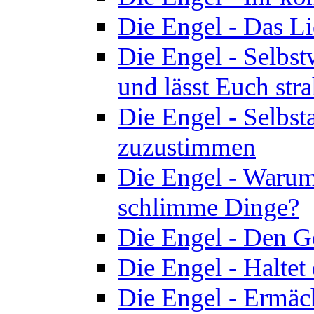
Die Engel - Das Lic
Die Engel - Selbs
und lässt Euch stra
Die Engel - Selbs
zuzustimmen
Die Engel - Waru
schlimme Dinge?
Die Engel - Den Gö
Die Engel - Halte
Die Engel - Ermächt