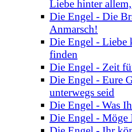
Liebe hinter allem
Die Engel - Die Br
Anmarsch!
Die Engel - Liebe
finden
Die Engel - Zeit f
Die Engel - Eure 
unterwegs seid
Die Engel - Was Ihr
Die Engel - Möge E
Die Engel - Ihr kön