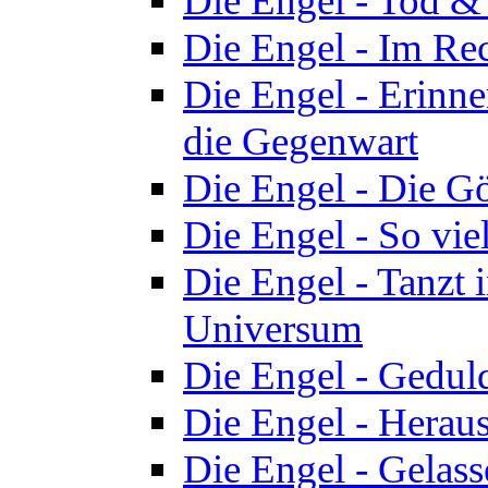
Die Engel - Tod &
Die Engel - Im Rec
Die Engel - Erinn
die Gegenwart
Die Engel - Die Gö
Die Engel - So vie
Die Engel - Tanzt 
Universum
Die Engel - Gedul
Die Engel - Herau
Die Engel - Gelas