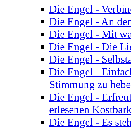
Die Engel - Verbin
Die Engel - An d
Die Engel - Mit was
Die Engel - Die Li
Die Engel - Selbst
Die Engel - Einfac
Stimmung zu heb
Die Engel - Erfreu
erlesenen Kostbark
Die Engel - Es steh