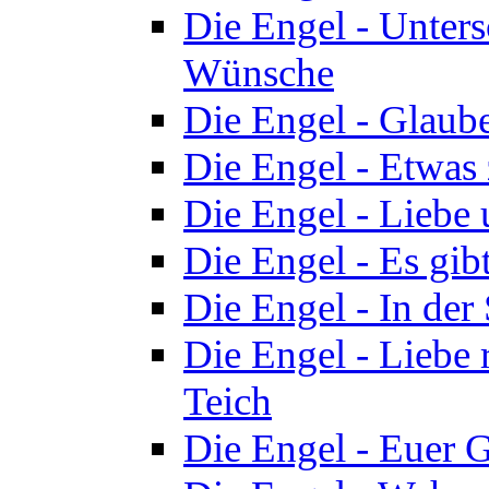
Die Engel - Unters
Wünsche
Die Engel - Glaub
Die Engel - Etwas
Die Engel - Liebe 
Die Engel - Es gib
Die Engel - In der
Die Engel - Liebe 
Teich
Die Engel - Euer G