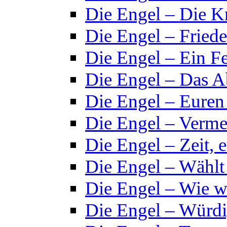
Die Engel – Die Kr
Die Engel – Friede
Die Engel – Ein F
Die Engel – Das 
Die Engel – Euren
Die Engel – Verme
Die Engel – Zeit,
Die Engel – Wählt
Die Engel – Wie wä
Die Engel – Würdi