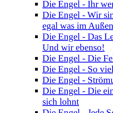
Die Engel - Ihr we
Die Engel - Wir sin
egal was im Außen 
Die Engel - Das Le
Und wir ebenso!
Die Engel - Die Fe
Die Engel - So viel
Die Engel - Ström
Die Engel - Die ei
sich lohnt
Die Engel - Jede S