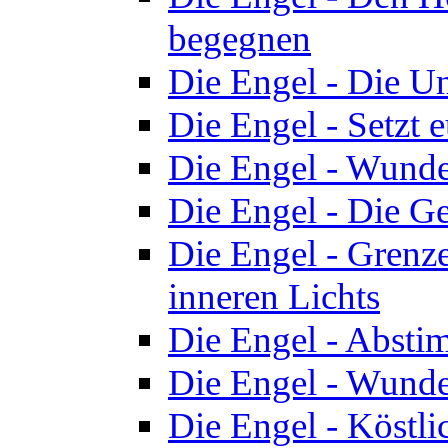
begegnen
Die Engel - Die Un
Die Engel - Setzt 
Die Engel - Wunde
Die Engel - Die G
Die Engel - Grenz
inneren Lichts
Die Engel - Absti
Die Engel - Wunde
Die Engel - Köstlic