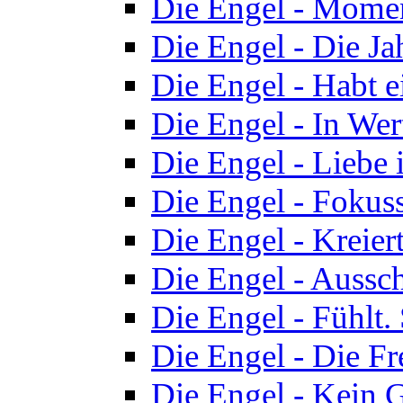
Die Engel - Momen
Die Engel - Die Jah
Die Engel - Habt e
Die Engel - In Wer
Die Engel - Liebe is
Die Engel - Fokuss
Die Engel - Kreier
Die Engel - Aussc
Die Engel - Fühlt. 
Die Engel - Die Fr
Die Engel - Kein G