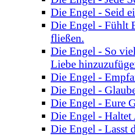
Die Engel - Seid e
Die Engel - Fühlt 
fließen.
Die Engel - So vi
Liebe hinzuzufüge
Die Engel - Empfa
Die Engel - Glaube
Die Engel - Eure 
Die Engel - Halte
Die Engel - Lasst 