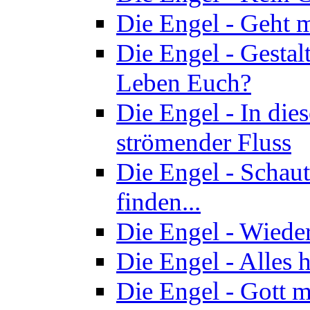
Die Engel - Geht m
Die Engel - Gestalt
Leben Euch?
Die Engel - In dies
strömender Fluss
Die Engel - Schau
finden...
Die Engel - Wiede
Die Engel - Alles h
Die Engel - Gott 