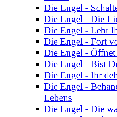
Die Engel - Schalt
Die Engel - Die Li
Die Engel - Lebt Ih
Die Engel - Fort 
Die Engel - Öffne
Die Engel - Bist D
Die Engel - Ihr de
Die Engel - Behand
Lebens
Die Engel - Die wa