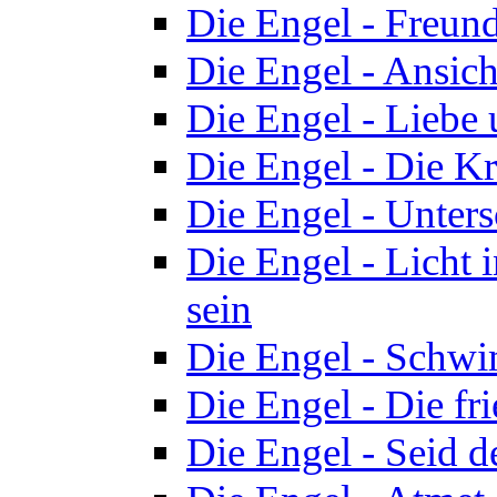
Die Engel - Freund
Die Engel - Ansich
Die Engel - Liebe 
Die Engel - Die Kr
Die Engel - Unters
Die Engel - Licht
sein
Die Engel - Schw
Die Engel - Die fr
Die Engel - Seid d