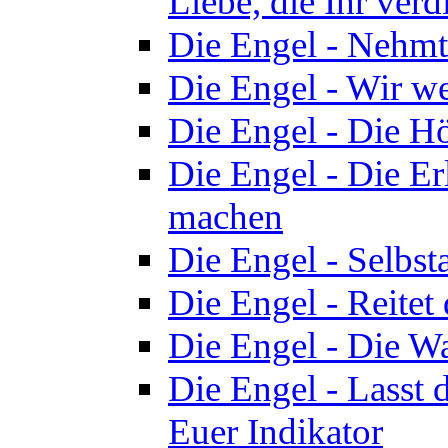
Liebe, die Ihr verd
Die Engel - Nehmt 
Die Engel - Wir wer
Die Engel - Die H
Die Engel - Die Erl
machen
Die Engel - Selbs
Die Engel - Reitet
Die Engel - Die Wa
Die Engel - Lasst 
Euer Indikator