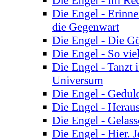
Die Engel - Im Rec
Die Engel - Erinn
die Gegenwart
Die Engel - Die Gö
Die Engel - So vie
Die Engel - Tanzt 
Universum
Die Engel - Gedul
Die Engel - Herau
Die Engel - Gelas
Die Engel - Hier.