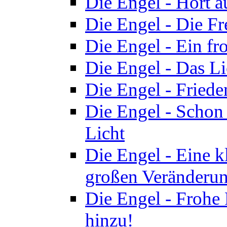
Die Engel - Hört a
Die Engel - Die Fre
Die Engel - Ein fr
Die Engel - Das L
Die Engel - Friede
Die Engel - Schon 
Licht
Die Engel - Eine kl
großen Veränderu
Die Engel - Frohe 
hinzu!