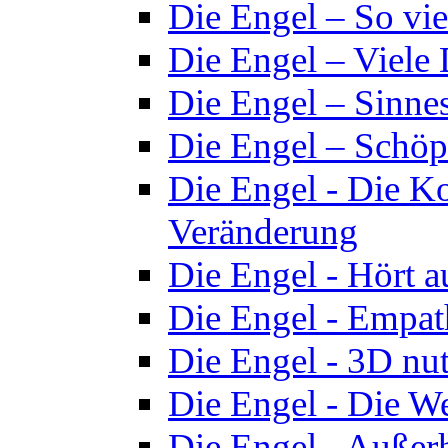
Die Engel – So vie
Die Engel – Viele 
Die Engel – Sinne
Die Engel – Schöp
Die Engel - Die Ko
Veränderung
Die Engel - Hört au
Die Engel - Empa
Die Engel - 3D nu
Die Engel - Die W
Die Engel - Außer