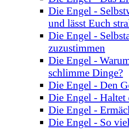
Die Engel - Selbs
und lässt Euch stra
Die Engel - Selbs
zuzustimmen
Die Engel - Waru
schlimme Dinge?
Die Engel - Den Gö
Die Engel - Halte
Die Engel - Ermächt
Die Engel - So vi