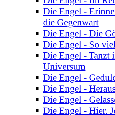
Die Engel - Im Rec
Die Engel - Erinn
die Gegenwart
Die Engel - Die Gö
Die Engel - So vie
Die Engel - Tanzt 
Universum
Die Engel - Gedul
Die Engel - Herau
Die Engel - Gelas
Die Engel - Hier.