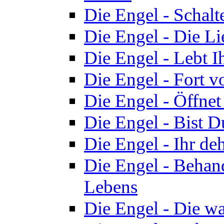
Die Engel - Schalt
Die Engel - Die Li
Die Engel - Lebt Ih
Die Engel - Fort 
Die Engel - Öffne
Die Engel - Bist D
Die Engel - Ihr de
Die Engel - Behand
Lebens
Die Engel - Die wa