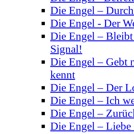
Die Engel – Durch
Die Engel - Der W
Die Engel – Bleibt
Signal!
Die Engel – Gebt n
kennt
Die Engel – Der L
Die Engel – Ich wer
Die Engel – Zurück
Die Engel – Liebe 