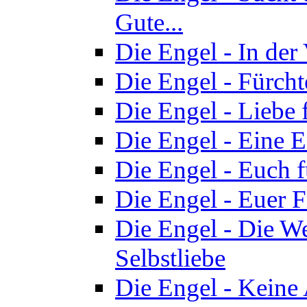
Gute...
Die Engel - In der
Die Engel - Fürcht
Die Engel - Liebe 
Die Engel - Eine E
Die Engel - Euch f
Die Engel - Euer F
Die Engel - Die We
Selbstliebe
Die Engel - Keine