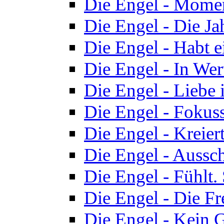
Die Engel - Momen
Die Engel - Die Jah
Die Engel - Habt e
Die Engel - In Wer
Die Engel - Liebe is
Die Engel - Fokuss
Die Engel - Kreier
Die Engel - Aussc
Die Engel - Fühlt. 
Die Engel - Die Fr
Die Engel - Kein G