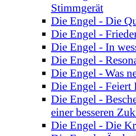
Stimmgerät
Die Engel - Die Q
Die Engel - Friede
Die Engel - In wes
Die Engel - Resona
Die Engel - Was ne
Die Engel - Feiert
Die Engel - Besch
einer besseren Zuk
Die Engel - Die Kr