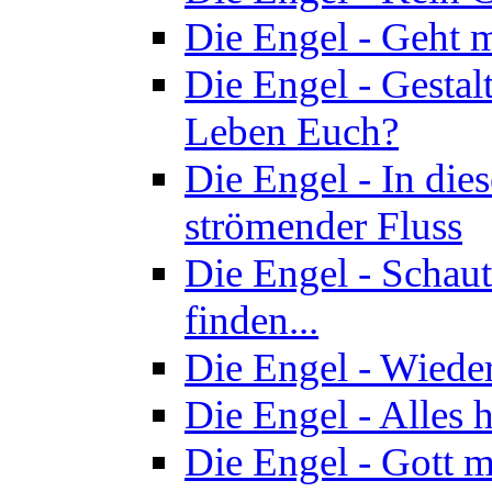
Die Engel - Geht m
Die Engel - Gestalt
Leben Euch?
Die Engel - In dies
strömender Fluss
Die Engel - Schau
finden...
Die Engel - Wiede
Die Engel - Alles h
Die Engel - Gott 