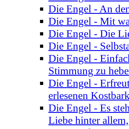
Die Engel - An d
Die Engel - Mit was
Die Engel - Die Li
Die Engel - Selbst
Die Engel - Einfac
Stimmung zu heb
Die Engel - Erfreu
erlesenen Kostbark
Die Engel - Es steh
Liebe hinter allem