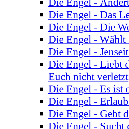
Die Engel - Änder
Die Engel - Das L
Die Engel - Die We
Die Engel - Wählt
Die Engel - Jensei
Die Engel - Liebt d
Euch nicht verletzt
Die Engel - Es ist
Die Engel - Erlaub
Die Engel - Gebt 
Die Engel - Sucht 