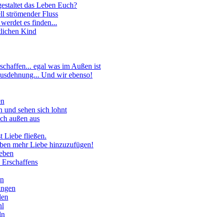
 gestaltet das Leben Euch?
ell strömender Fluss
werdet es finden...
lichen Kind
schaffen... egal was im Außen ist
Ausdehnung... Und wir ebenso!
en
n und sehen sich lohnt
ach außen aus
t Liebe fließen.
eben mehr Liebe hinzuzufügen!
geben
 Erschaffens
en
ingen
den
hl
ln