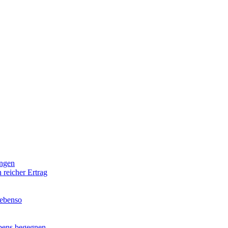
ungen
n reicher Ertrag
 ebenso
bens begegnen