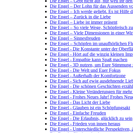
Die Engel – Gebt nicht auf, nur weil ihr de
Die Engel – Der Lohn für das Aussenden v
Die Engel – Ich werde geliebt. Es ist Hilfe d
Die Engel – Zurück in die Liebe
Die Engel – Liebe ist immer präsent
Die Engel – So viele Wege, Schöpferisch zu
Die Engel – Viele Dimensionen in einer Wir
Die Engel – Sinnesfreuden
Die Engel – Schöpfen im unaufhörlichen Fl
Die Engel - Die Konstante unter der Oberfl
Die Engel - Hört auf die winzig kleinen Impu
Die Engel - Empathie kann Spaß machen
Die Engel - 3D nutzen, um Eure Stimmung 
Die Engel - Die Welt und Euer Fokus
Die Engel - Außerhalb der Komfortzone
Die Engel - Sich auf ewig ausdehnende Lie
Die Engel - Die schönen Geschichten erzäh
Die Engel - Kleine Veränderungen für mehr
Die Engel - Frohes Neues Jahr! Frohes Neue
Die Engel - Das Licht der Liebe
Die Engel - Glauben ist ein Schöpfungsakt
Die Engel - Einfache Freuden
Die Engel - Die Erlaubnis, glücklich zu sein
Die Engel - Frieden von innen heraus
Die Engel - Unterschiedliche Perspektiven,