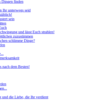
n Dingen finden
n Ihr unterwegs seid
stäblich!
stert sein
itten
 Euch
Schwingung und lässt Euch strahlen!
öttlichen zuzustimmen
schen schlimme Dinge?
ufen
...
fmerksamkeit
us nach dem Besten!
rden
en...
 und die Liebe, die Ihr verdient