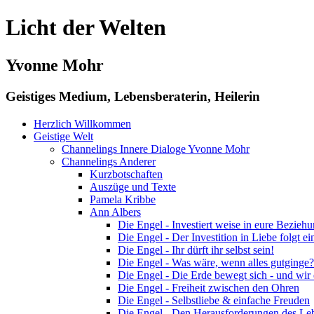
Licht der Welten
Yvonne Mohr
Geistiges Medium, Lebensberaterin, Heilerin
Herzlich Willkommen
Geistige Welt
Channelings Innere Dialoge Yvonne Mohr
Channelings Anderer
Kurzbotschaften
Auszüge und Texte
Pamela Kribbe
Ann Albers
Die Engel - Investiert weise in eure Bezieh
Die Engel - Der Investition in Liebe folgt ei
Die Engel - Ihr dürft ihr selbst sein!
Die Engel - Was wäre, wenn alles gutginge?
Die Engel - Die Erde bewegt sich - und wir
Die Engel - Freiheit zwischen den Ohren
Die Engel - Selbstliebe & einfache Freuden
Die Engel - Den Herausforderungen des Le