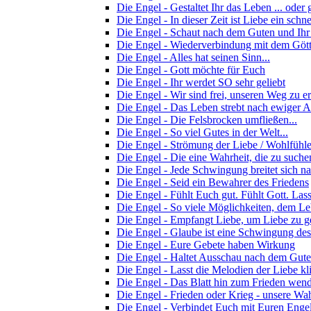
Die Engel - Gestaltet Ihr das Leben ... oder
Die Engel - In dieser Zeit ist Liebe ein schn
Die Engel - Schaut nach dem Guten und Ihr 
Die Engel - Wiederverbindung mit dem Gött
Die Engel - Alles hat seinen Sinn...
Die Engel - Gott möchte für Euch
Die Engel - Ihr werdet SO sehr geliebt
Die Engel - Wir sind frei, unseren Weg zu er
Die Engel - Das Leben strebt nach ewiger 
Die Engel - Die Felsbrocken umfließen...
Die Engel - So viel Gutes in der Welt...
Die Engel - Strömung der Liebe / Wohlfühl
Die Engel - Die eine Wahrheit, die zu suche
Die Engel - Jede Schwingung breitet sich n
Die Engel - Seid ein Bewahrer des Friedens
Die Engel - Fühlt Euch gut. Fühlt Gott. Lass
Die Engel - So viele Möglichkeiten, dem L
Die Engel - Empfangt Liebe, um Liebe zu 
Die Engel - Glaube ist eine Schwingung des
Die Engel - Eure Gebete haben Wirkung
Die Engel - Haltet Ausschau nach dem Gut
Die Engel - Lasst die Melodien der Liebe kl
Die Engel - Das Blatt hin zum Frieden wen
Die Engel - Frieden oder Krieg - unsere Wa
Die Engel - Verbindet Euch mit Euren Enge