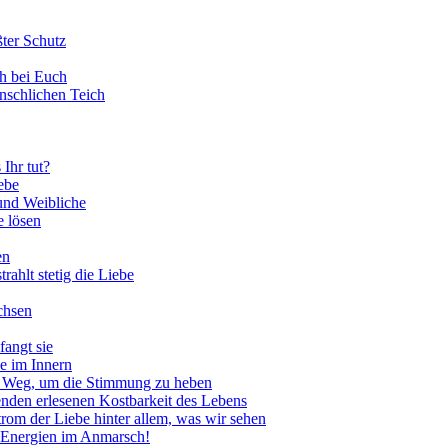
ßter Schutz
ch bei Euch
enschlichen Teich
Ihr tut?
ebe
und Weibliche
e lösen
en
rahlt stetig die Liebe
chsen
fangt sie
he im Innern
er Weg, um die Stimmung zu heben
enden erlesenen Kostbarkeit des Lebens
Strom der Liebe hinter allem, was wir sehen
e Energien im Anmarsch!