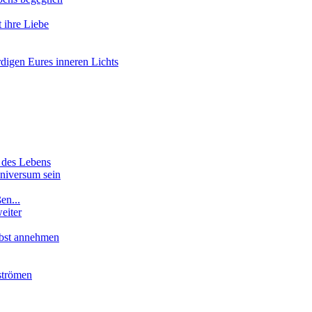
 ihre Liebe
digen Eures inneren Lichts
 des Lebens
Universum sein
en...
eiter
elbst annehmen
strömen