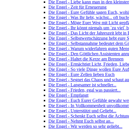
Die Engel - Liebe kann man in den kleinste
Die Engel - Zeit für Erneuerung
Die Engel - Eure Gefühle sagen Euch, wohi
Die Engel - Was Ihr liebt, wächst... oft buch
Die Engel - Möge Euer Weg mit Licht gepfla
Die Engel - Ihr könnt niemals um `zu viel` b
Die Engel - Das Licht der Jahreszeit lebt in
Die Engel - Selbstwertschätzung hebt eure 
Die Engel - Selbstannahme bedeutet dem G
Die Engel - Warum widerfahren guten Men
Die Engel - Den Göttlichen Assistenten anr
Die Engel - Haltet die Kerze am Brennen
Die Engel - Ermächtigt Licht, Frieden, Liebe
Die Engel - So viele Dinge wollen Eure Au
Die Engel - Eure Zellen lieben Euch
Die Engel - Segnet das Chaos und schaut a
Die Engel - Langsamer ist schneller...
Die Engel - Frieden, egal was passiert...
Die Engel - Empfangt
Die Engel - Euch Eurer Gefühle gewahr we
Die Engel - In Vollkommenheit unvollkomm
Die Engel - Unterstützt und Geliebt...
Die Engel - Schenkt Euch selbst die Achtung
Die Engel - Nehmt Euch selbst an...
Die Engel - Wir werden so sehr geliebt...