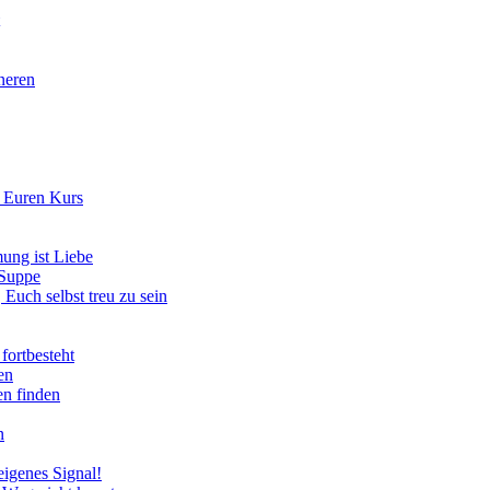
neren
t Euren Kurs
ung ist Liebe
-Suppe
Euch selbst treu zu sein
fortbesteht
en
en finden
n
eigenes Signal!