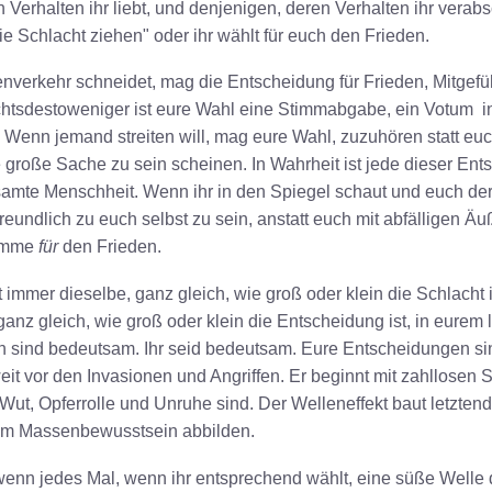
n Verhalten ihr liebt, und denjenigen, deren Verhalten ihr ver
die Schlacht ziehen" oder ihr wählt für euch den Frieden.
verkehr schneidet, mag die Entscheidung für Frieden, Mitgef
htsdestoweniger ist eure Wahl eine Stimmabgabe, ein Votum i
 Wenn jemand streiten will, mag eure Wahl, zuzuhören statt euc
e große Sache zu sein scheinen. In Wahrheit ist jede dieser En
samte Menschheit. Wenn ihr in den Spiegel schaut und euch der K
 freundlich zu euch selbst zu sein, anstatt euch mit abfälligen Ä
timme
für
den Frieden.
 immer dieselbe, ganz gleich, wie groß oder klein die Schlacht
ganz gleich, wie groß oder klein die Entscheidung ist, in eure
 sind bedeutsam. Ihr seid bedeutsam. Eure Entscheidungen si
t vor den Invasionen und Angriffen. Er beginnt mit zahllosen Se
Wut, Opferrolle und Unruhe sind. Der Welleneffekt baut letzten
 im Massenbewusstsein abbilden.
wenn jedes Mal, wenn ihr entsprechend wählt, eine süße Welle 