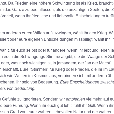
t. Da Frieden eine höhere Schwingung ist als Krieg, braucht 
 um das Ganze zu beeinflussen, als die unzähligen Seelen, die 
 Vorteil, wenn ihr friedliche und liebevolle Entscheidungen trefft,
em anderen euren Willen aufzuzwingen, wählt ihr den Krieg. Wa
tisiert oder eure eigenen Entscheidungen missbilligt, wählt ihr,
hlt, für euch selbst oder für andere, wenn ihr lebt und leben la
 von euch die Schwingungs-Stimme abgibt, die die Waage der S
 oder, was noch wichtiger ist, in jemandem, der "an der Macht"
 erschafft. Eure "Stimmen" für Krieg oder Frieden, die ihr im La
sich wie Wellen im Kosmos aus, verbinden sich mit anderen ä
schehen. Ihr seid von Bedeutung.
Eure Entscheidungen zwische
en, von Bedeutung.
re Gefühle zu ignorieren. Sondern wir
empfehlen
vielmehr, auf e
d eure Führung. Wenn ihr euch gut fühlt, fühlt ihr Gott. Wenn ihr
ewissen Grad von eurer wahren liebevollen Natur und der wahren 