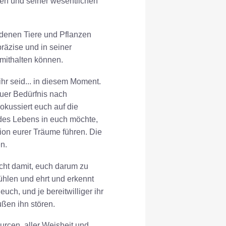
sen und seiner wesentlichen
iedenen Tiere und Pflanzen
räzise und in seiner
 mithalten können.
 ihr seid... in diesem Moment.
 euer Bedürfnis nach
kussiert euch auf die
 des Lebens in euch möchte,
sion eurer Träume führen. Die
n.
cht damit, euch darum zu
fühlen und ehrt und erkennt
uch, und je bereitwilliger ihr
ßen ihn stören.
urcen, aller Weisheit und