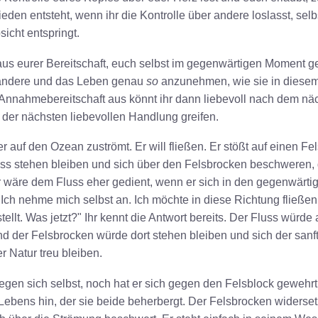
ieden entsteht, wenn ihr die Kontrolle über andere loslasst, s
sicht entspringt.
t aus eurer Bereitschaft, euch selbst im gegenwärtigen Moment 
, andere und das Leben genau
so
anzunehmen, wie sie in diesem
Annahmebereitschaft aus könnt ihr dann liebevoll nach dem n
der nächsten liebevollen Handlung greifen.
er auf den Ozean zuströmt. Er will fließen. Er stößt auf einen Fe
ss stehen bleiben und sich über den Felsbrocken beschweren, d
r wäre dem Fluss eher gedient, wenn er sich in den gegenwärt
"Ich nehme mich selbst an. Ich möchte in diese Richtung fließen.
ellt. Was jetzt?" Ihr kennt die Antwort bereits. Der Fluss würd
d der Felsbrocken würde dort stehen bleiben und sich der san
r Natur treu bleiben.
gen sich selbst, noch hat er sich gegen den Felsblock gewehrt.
ebens hin, der sie beide beherbergt. Der Felsbrocken widersetz