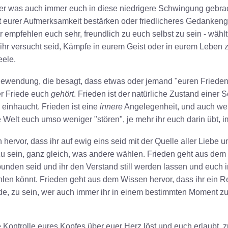
r was auch immer euch in diese niedrigere Schwingung gebracht
it eurer Aufmerksamkeit bestärken oder friedlicheres Gedankengu
 empfehlen euch sehr, freundlich zu euch selbst zu sein - wähl
ihr versucht seid, Kämpfe in eurem Geist oder in eurem Leben z
eele.
dewendung, die besagt, dass etwas oder jemand "euren Frieden st
er Friede euch
gehört
. Frieden ist der natürliche Zustand einer S
n einhaucht. Frieden ist eine
innere
Angelegenheit, und auch we
 Welt euch umso weniger "stören", je mehr ihr euch darin übt, i
ervor, dass ihr auf ewig eins seid mit der Quelle aller Liebe u
u sein, ganz gleich, was andere wählen. Frieden geht aus dem 
bunden seid und ihr den Verstand still werden lassen und euch i
hlen könnt. Frieden geht aus dem Wissen hervor, dass ihr ein R
, zu sein, wer auch immer ihr in einem bestimmten Moment zu s
e Kontrolle eures Kopfes über euer Herz löst und euch erlaubt, 