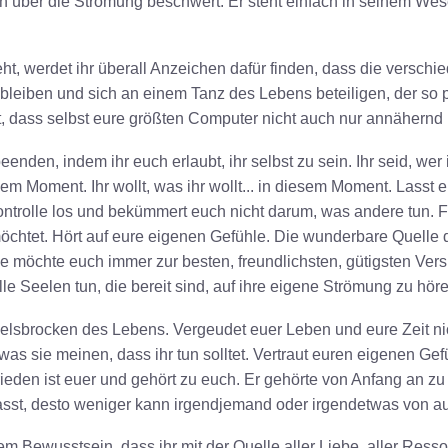
h über die Strömung beschwert. Er steht einfach in seinem We
ht, werdet ihr überall Anzeichen dafür finden, dass die versch
 bleiben und sich an einem Tanz des Lebens beteiligen, der so p
t, dass selbst eure größten Computer nicht auch nur annähernd
eenden, indem ihr euch erlaubt, ihr selbst zu sein. Ihr seid, wer
 diesem Moment. Ihr wollt, was ihr wollt... in diesem Moment. Lasst
trolle los und bekümmert euch nicht darum, was andere tun. Fo
n möchtet. Hört auf eure eigenen Gefühle. Die wunderbare Quelle
sie möchte euch immer zur besten, freundlichsten, gütigsten Ver
le Seelen tun, die bereit sind, auf ihre eigene Strömung zu höre
elsbrocken des Lebens. Vergeudet euer Leben und eure Zeit ni
as sie meinen, dass ihr tun solltet. Vertraut euren eigenen Ge
rieden ist euer und gehört zu euch. Er gehörte von Anfang an zu e
asst, desto weniger kann irgendjemand oder irgendetwas von au
m Bewusstsein, dass ihr mit der Quelle aller Liebe, aller Resso