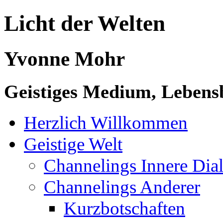
Licht der Welten
Yvonne Mohr
Geistiges Medium, Lebensb
Herzlich Willkommen
Geistige Welt
Channelings Innere Di
Channelings Anderer
Kurzbotschaften