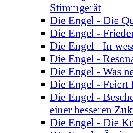
Stimmgerät
Die Engel - Die Q
Die Engel - Friede
Die Engel - In wes
Die Engel - Resona
Die Engel - Was ne
Die Engel - Feiert
Die Engel - Besch
einer besseren Zuk
Die Engel - Die Kr