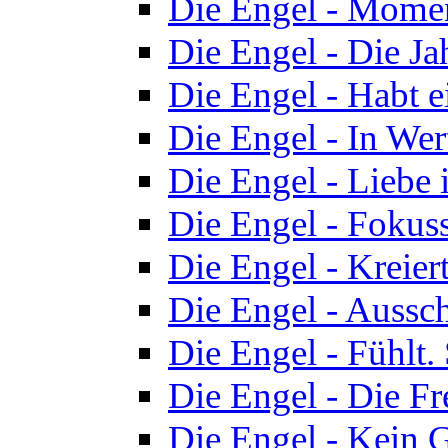
Die Engel - Momen
Die Engel - Die Jah
Die Engel - Habt e
Die Engel - In Wer
Die Engel - Liebe is
Die Engel - Fokuss
Die Engel - Kreier
Die Engel - Aussc
Die Engel - Fühlt. 
Die Engel - Die Fr
Die Engel - Kein G