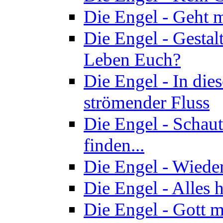
Die Engel - Geht m
Die Engel - Gestalt
Leben Euch?
Die Engel - In dies
strömender Fluss
Die Engel - Schau
finden...
Die Engel - Wiede
Die Engel - Alles h
Die Engel - Gott 