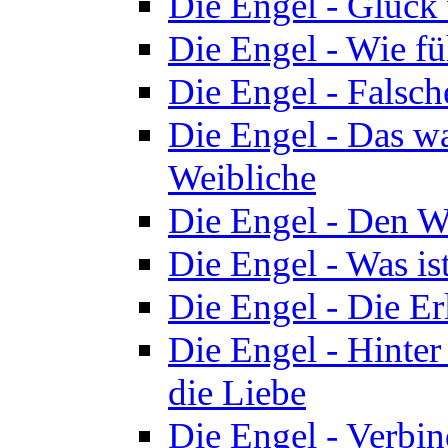
Die Engel - Glück
Die Engel - Wie fü
Die Engel - Falsch
Die Engel - Das w
Weibliche
Die Engel - Den W
Die Engel - Was is
Die Engel - Die E
Die Engel - Hinter
die Liebe
Die Engel - Verbin