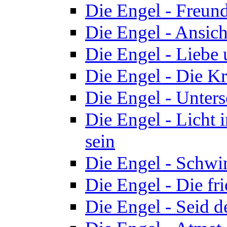
Die Engel - Freund
Die Engel - Ansich
Die Engel - Liebe 
Die Engel - Die Kr
Die Engel - Unters
Die Engel - Licht
sein
Die Engel - Schw
Die Engel - Die fr
Die Engel - Seid d