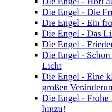
Die Engel - Hört a
Die Engel - Die Fre
Die Engel - Ein fr
Die Engel - Das L
Die Engel - Friede
Die Engel - Schon 
Licht
Die Engel - Eine kl
großen Veränderu
Die Engel - Frohe 
hinzu!