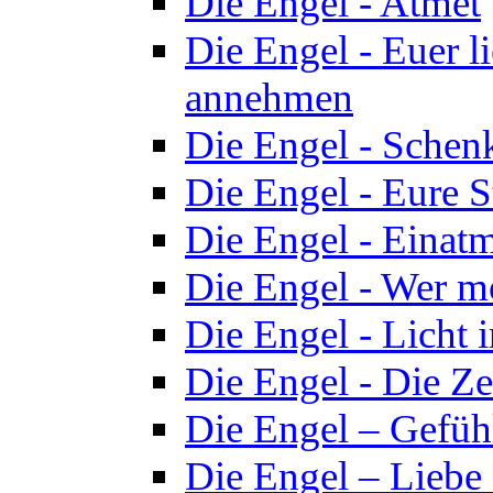
Die Engel - Atmet
Die Engel - Euer li
annehmen
Die Engel - Schenk
Die Engel - Eure 
Die Engel - Einat
Die Engel - Wer mö
Die Engel - Licht 
Die Engel - Die Z
Die Engel – Gefüh
Die Engel – Liebe 