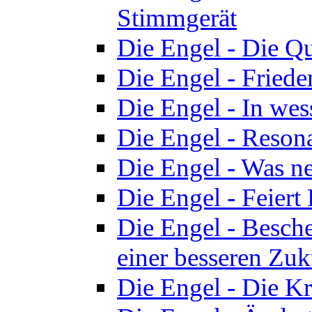
Stimmgerät
Die Engel - Die Q
Die Engel - Friede
Die Engel - In wes
Die Engel - Resona
Die Engel - Was ne
Die Engel - Feiert
Die Engel - Besch
einer besseren Zuk
Die Engel - Die Kr