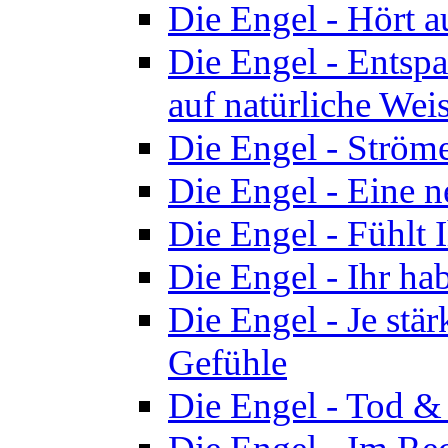
Die Engel - Hört a
Die Engel - Entsp
auf natürliche Weis
Die Engel - Ström
Die Engel - Eine 
Die Engel - Fühlt I
Die Engel - Ihr ha
Die Engel - Je stär
Gefühle
Die Engel - Tod &