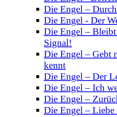
Die Engel – Durch
Die Engel - Der W
Die Engel – Bleibt
Signal!
Die Engel – Gebt n
kennt
Die Engel – Der L
Die Engel – Ich wer
Die Engel – Zurück
Die Engel – Liebe 