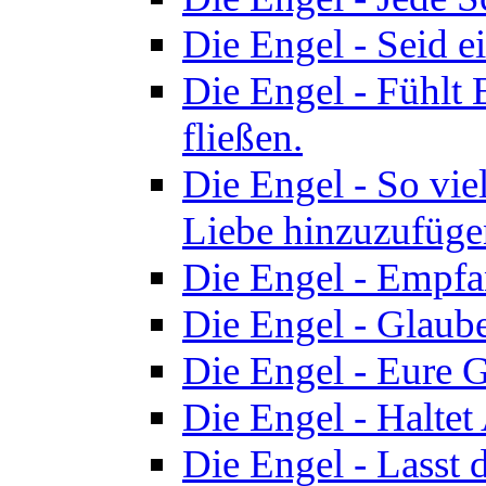
Die Engel - Seid e
Die Engel - Fühlt 
fließen.
Die Engel - So vi
Liebe hinzuzufüge
Die Engel - Empfa
Die Engel - Glaube
Die Engel - Eure 
Die Engel - Halte
Die Engel - Lasst 