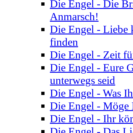
Die Engel - Die Br
Anmarsch!
Die Engel - Liebe
finden
Die Engel - Zeit f
Die Engel - Eure 
unterwegs seid
Die Engel - Was Ihr
Die Engel - Möge E
Die Engel - Ihr kön
Die Engel - Das Lic