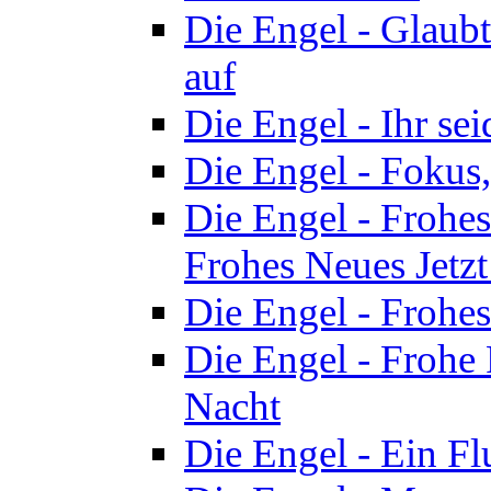
Die Engel - Glaubt
auf
Die Engel - Ihr se
Die Engel - Fokus
Die Engel - Frohe
Frohes Neues Jetzt
Die Engel - Frohes 
Die Engel - Frohe F
Nacht
Die Engel - Ein F