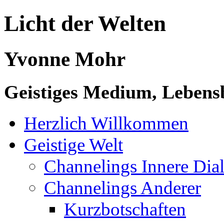
Licht der Welten
Yvonne Mohr
Geistiges Medium, Lebensb
Herzlich Willkommen
Geistige Welt
Channelings Innere Di
Channelings Anderer
Kurzbotschaften