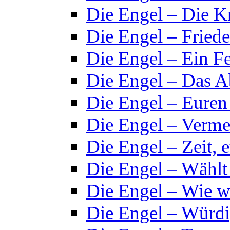
Die Engel – Die Kr
Die Engel – Friede
Die Engel – Ein F
Die Engel – Das 
Die Engel – Euren
Die Engel – Verme
Die Engel – Zeit,
Die Engel – Wählt
Die Engel – Wie wä
Die Engel – Würdi