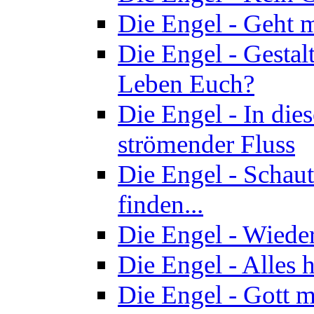
Die Engel - Geht m
Die Engel - Gestalt
Leben Euch?
Die Engel - In dies
strömender Fluss
Die Engel - Schau
finden...
Die Engel - Wiede
Die Engel - Alles h
Die Engel - Gott 