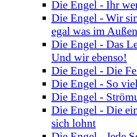
Die Engel - Ihr we
Die Engel - Wir sin
egal was im Außen 
Die Engel - Das Le
Und wir ebenso!
Die Engel - Die Fe
Die Engel - So viel
Die Engel - Ström
Die Engel - Die ei
sich lohnt
Die Engel - Jede S