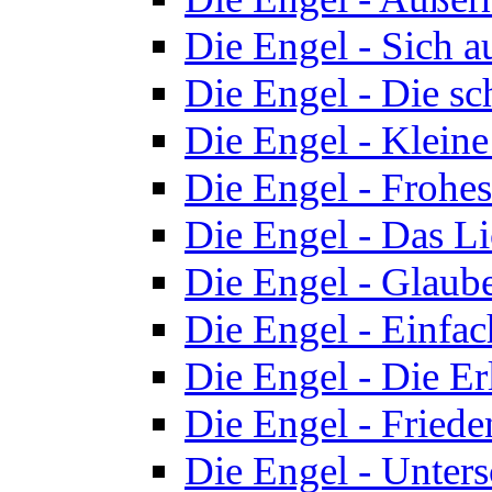
Die Engel - Sich 
Die Engel - Die s
Die Engel - Klein
Die Engel - Frohes
Die Engel - Das Li
Die Engel - Glaube
Die Engel - Einfa
Die Engel - Die Er
Die Engel - Friede
Die Engel - Unters