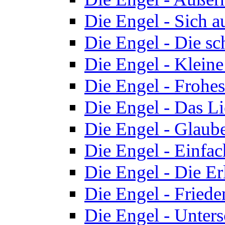
Die Engel - Sich 
Die Engel - Die s
Die Engel - Klein
Die Engel - Frohes
Die Engel - Das Li
Die Engel - Glaube
Die Engel - Einfa
Die Engel - Die Er
Die Engel - Friede
Die Engel - Unters