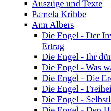
Auszüge und Texte
Pamela Kribbe
Ann Albers
Die Engel - Der Inv
Ertrag
Die Engel - Ihr dürf
Die Engel - Was wä
Die Engel - Die Er
Die Engel - Freihe
Die Engel - Selbst
Die Engel - Den H