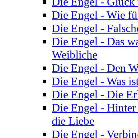
Die Engel - Glück
Die Engel - Wie fü
Die Engel - Falsch
Die Engel - Das w
Weibliche
Die Engel - Den W
Die Engel - Was is
Die Engel - Die E
Die Engel - Hinter
die Liebe
Die Engel - Verbin