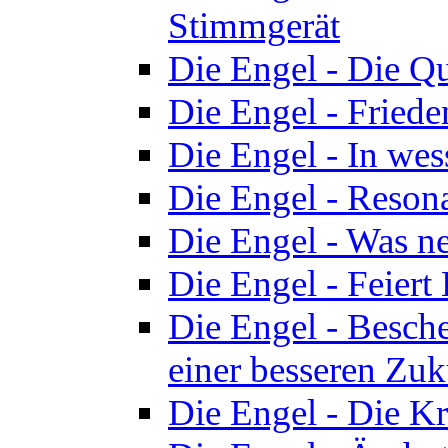
Stimmgerät
Die Engel - Die Q
Die Engel - Friede
Die Engel - In wes
Die Engel - Resona
Die Engel - Was ne
Die Engel - Feiert
Die Engel - Besch
einer besseren Zuk
Die Engel - Die Kr