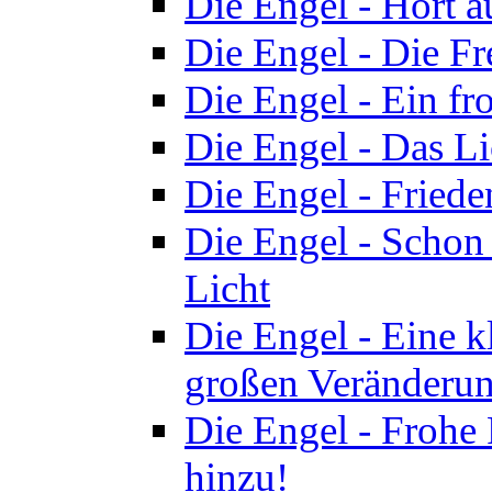
Die Engel - Hört a
Die Engel - Die Fre
Die Engel - Ein fr
Die Engel - Das L
Die Engel - Friede
Die Engel - Schon 
Licht
Die Engel - Eine kl
großen Veränderu
Die Engel - Frohe 
hinzu!