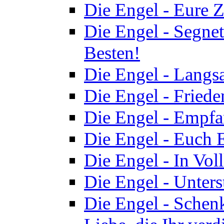
Die Engel - Eure Z
Die Engel - Segne
Besten!
Die Engel - Langsam
Die Engel - Frieden
Die Engel - Empfa
Die Engel - Euch 
Die Engel - In Vo
Die Engel - Unterst
Die Engel - Schenk