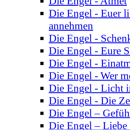
Die Engel - Atmet
Die Engel - Euer li
annehmen
Die Engel - Schenk
Die Engel - Eure 
Die Engel - Einat
Die Engel - Wer mö
Die Engel - Licht 
Die Engel - Die Z
Die Engel – Gefüh
Die Engel – Liebe 