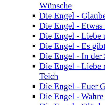
Wünsche
Die Engel - Glaub
Die Engel - Etwas
Die Engel - Liebe 
Die Engel - Es gib
Die Engel - In der
Die Engel - Liebe 
Teich
Die Engel - Euer G
Die Engel - Wahre 