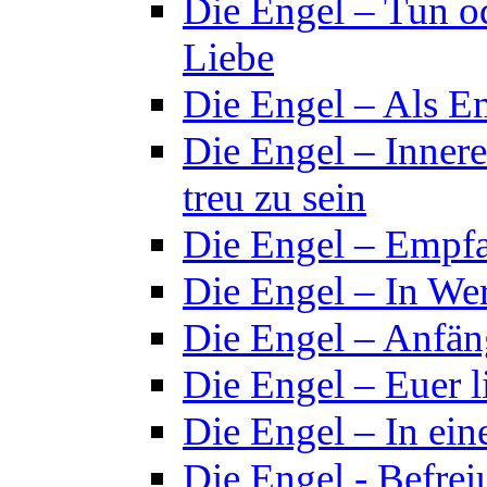
Die Engel – Tun o
Liebe
Die Engel – Als E
Die Engel – Innere
treu zu sein
Die Engel – Empfa
Die Engel – In We
Die Engel – Anfäng
Die Engel – Euer 
Die Engel – In ein
Die Engel - Befrei