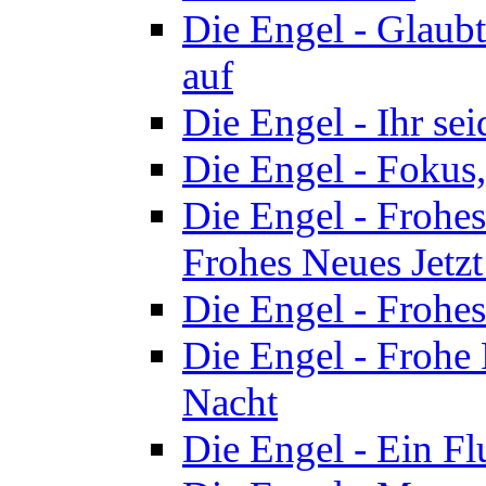
Die Engel - Glaubt
auf
Die Engel - Ihr se
Die Engel - Fokus
Die Engel - Frohe
Frohes Neues Jetzt
Die Engel - Frohes 
Die Engel - Frohe F
Nacht
Die Engel - Ein F