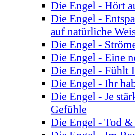
Die Engel - Hört a
Die Engel - Entsp
auf natürliche Weis
Die Engel - Ström
Die Engel - Eine 
Die Engel - Fühlt I
Die Engel - Ihr ha
Die Engel - Je stär
Gefühle
Die Engel - Tod &