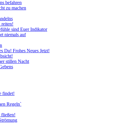
ns befahren
echt zu machen
andelns
reiten!
fühle sind Euer Indikator
rt niemals auf
in
es Du! Frohes Neues Jetzt!
bsicht!
er stillen Nacht
 Gebens
e findet!
chen Regeln`
 fließen!
 Strömung