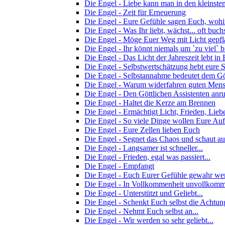
Die Engel - Liebe kann man in den kleinste
Die Engel - Zeit für Erneuerung
Die Engel - Eure Gefühle sagen Euch, wohi
Die Engel - Was Ihr liebt, wächst... oft buch
Die Engel - Möge Euer Weg mit Licht gepfla
Die Engel - Ihr könnt niemals um `zu viel` b
Die Engel - Das Licht der Jahreszeit lebt in
Die Engel - Selbstwertschätzung hebt eure 
Die Engel - Selbstannahme bedeutet dem G
Die Engel - Warum widerfahren guten Men
Die Engel - Den Göttlichen Assistenten anr
Die Engel - Haltet die Kerze am Brennen
Die Engel - Ermächtigt Licht, Frieden, Liebe
Die Engel - So viele Dinge wollen Eure Au
Die Engel - Eure Zellen lieben Euch
Die Engel - Segnet das Chaos und schaut a
Die Engel - Langsamer ist schneller...
Die Engel - Frieden, egal was passiert...
Die Engel - Empfangt
Die Engel - Euch Eurer Gefühle gewahr we
Die Engel - In Vollkommenheit unvollkomm
Die Engel - Unterstützt und Geliebt...
Die Engel - Schenkt Euch selbst die Achtung
Die Engel - Nehmt Euch selbst an...
Die Engel - Wir werden so sehr geliebt...