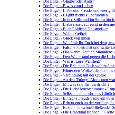
Die Engel - Glaube oder Angst
Die Engel - Etwas zum Lieben
Die Engel - Liebe und Freude sind euer grö
Die Engel - Es gibt nichts zu befürchten
Die Engel - In der Stille und im Sturm bin i
Die Engel - Liebe rieselt auf ewig in den m
Die Engel - Euer Göttliche Hausmeister
Die Engel - Wahre Freiheit
Die Engel - Glück von innen
Die Engel - Wie fühlt Ihr Euch bei dem, was 
Die Engel - Falsche Positivität und Echte Li
Die Engel - Das wahre Göttlich Männliche 
Die Engel - Den Widerstand gegen die Lieb
Die Engel - Was ist Eure Wahrheit?
Die Engel - Die Erlaubnis Dich wohlzufühl
Die Engel - Hinter den Wolken des Lebens st
Die Engel - Verbindung mit der Quelle
Die Engel - An den `Dünge`-Momenten wa
Die Engel - Mit was seid Ihr `verstrickt`?
Die Engel - Die Liebe leuchtet immer - Emp
Die Engel - Selbstannahme ehrt das Göttlic
Die Engel - Einfache Freuden sind ein gut
Die Engel - Erfreut euch an der vorübergeh
Die Engel - Es steht ein schnell fließender 
Die Engel - Die Brandung ist hoch... Groß