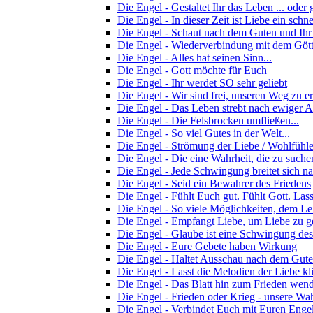
Die Engel - Gestaltet Ihr das Leben ... oder
Die Engel - In dieser Zeit ist Liebe ein schn
Die Engel - Schaut nach dem Guten und Ihr 
Die Engel - Wiederverbindung mit dem Gött
Die Engel - Alles hat seinen Sinn...
Die Engel - Gott möchte für Euch
Die Engel - Ihr werdet SO sehr geliebt
Die Engel - Wir sind frei, unseren Weg zu er
Die Engel - Das Leben strebt nach ewiger 
Die Engel - Die Felsbrocken umfließen...
Die Engel - So viel Gutes in der Welt...
Die Engel - Strömung der Liebe / Wohlfühl
Die Engel - Die eine Wahrheit, die zu suche
Die Engel - Jede Schwingung breitet sich n
Die Engel - Seid ein Bewahrer des Friedens
Die Engel - Fühlt Euch gut. Fühlt Gott. Lass
Die Engel - So viele Möglichkeiten, dem L
Die Engel - Empfangt Liebe, um Liebe zu 
Die Engel - Glaube ist eine Schwingung des
Die Engel - Eure Gebete haben Wirkung
Die Engel - Haltet Ausschau nach dem Gut
Die Engel - Lasst die Melodien der Liebe kl
Die Engel - Das Blatt hin zum Frieden wen
Die Engel - Frieden oder Krieg - unsere Wa
Die Engel - Verbindet Euch mit Euren Enge