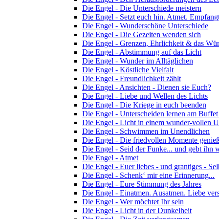
Die Engel - Die Unterschiede meistern
Die Engel - Setzt euch hin. Atmet. Empfangt
Die Engel - Wunderschöne Unterschiede
Die Engel - Die Gezeiten wenden sich
Die Engel - Grenzen, Ehrlichkeit & das Wür
Die Engel - Abstimmung auf das Licht
Die Engel - Wunder im Alltäglichen
Die Engel - Köstliche Vielfalt
Die Engel - Freundlichkeit zählt
Die Engel - Ansichten - Dienen sie Euch?
Die Engel - Liebe und Wellen des Lichts
Die Engel - Die Kriege in euch beenden
Die Engel - Unterscheiden lernen am Buffet
Die Engel - Licht in einem wunder-vollen 
Die Engel - Schwimmen im Unendlichen
Die Engel - Die friedvollen Momente genieß
Die Engel - Seid der Funke... und gebt ihn w
Die Engel - Atmet
Die Engel - Euer liebes - und grantiges - S
Die Engel - Schenk‘ mir eine Erinnerung...
Die Engel - Eure Stimmung des Jahres
Die Engel - Einatmen. Ausatmen. Liebe ver
Die Engel - Wer möchtet Ihr sein
Die Engel - Licht in der Dunkelheit