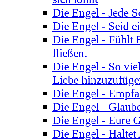
Die Engel - Jede S
Die Engel - Seid e
Die Engel - Fühlt 
fließen.
Die Engel - So vi
Liebe hinzuzufüge
Die Engel - Empfa
Die Engel - Glaube
Die Engel - Eure 
Die Engel - Halte