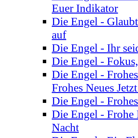
Euer Indikator
Die Engel - Glaubt
auf
Die Engel - Ihr se
Die Engel - Fokus
Die Engel - Frohe
Frohes Neues Jetzt
Die Engel - Frohes 
Die Engel - Frohe F
Nacht