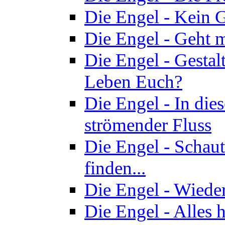
Die Engel - Kein G
Die Engel - Geht m
Die Engel - Gestalt
Leben Euch?
Die Engel - In dies
strömender Fluss
Die Engel - Schau
finden...
Die Engel - Wiede
Die Engel - Alles h