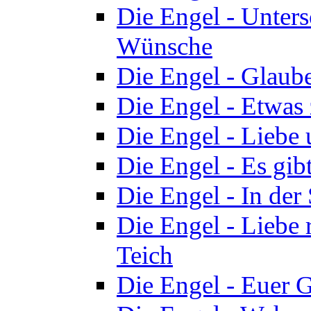
Die Engel - Unters
Wünsche
Die Engel - Glaub
Die Engel - Etwas
Die Engel - Liebe 
Die Engel - Es gib
Die Engel - In der
Die Engel - Liebe 
Teich
Die Engel - Euer G