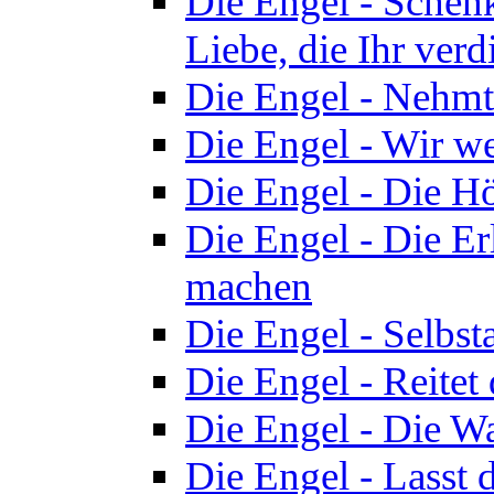
Die Engel - Schenk
Liebe, die Ihr verd
Die Engel - Nehmt 
Die Engel - Wir wer
Die Engel - Die H
Die Engel - Die Erl
machen
Die Engel - Selbs
Die Engel - Reitet
Die Engel - Die Wa
Die Engel - Lasst 