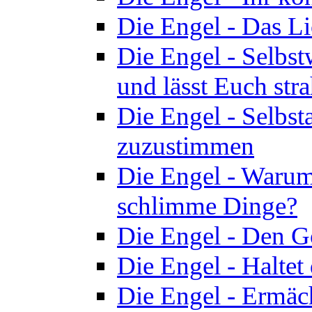
Die Engel - Das Lic
Die Engel - Selbs
und lässt Euch stra
Die Engel - Selbs
zuzustimmen
Die Engel - Waru
schlimme Dinge?
Die Engel - Den Gö
Die Engel - Halte
Die Engel - Ermächt