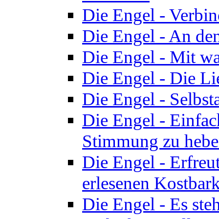
Die Engel - Verbin
Die Engel - An d
Die Engel - Mit was
Die Engel - Die Li
Die Engel - Selbst
Die Engel - Einfac
Stimmung zu heb
Die Engel - Erfreu
erlesenen Kostbark
Die Engel - Es steh