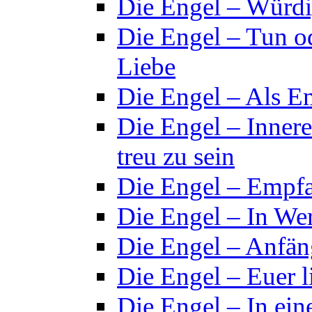
Die Engel – Würdi
Die Engel – Tun o
Liebe
Die Engel – Als E
Die Engel – Innere
treu zu sein
Die Engel – Empfa
Die Engel – In We
Die Engel – Anfäng
Die Engel – Euer 
Die Engel – In ein