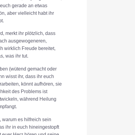
r euch gerade an etwas
, aber vielleicht habt ihr
t.
 merkt ihr plötzlich, dass
 nach ausgewogeneren,
 wirklich Freude bereitet,
, was ihr tut.
haben (wütend gemacht oder
 wisst ihr, dass ihr euch
arbeiten, könnt aufhören, sie
hkeit des Problems ist
entwickeln, während Heilung
Empfangt.
 warum es hilfreich sein
s ihr in euch hineingestopft
et euer Herz hören und seine