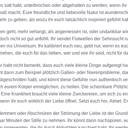
es satt habt, unterbrochen oder abgehalten zu werden, wenn ih
aß macht. Eure freundliche und liebevolle Natur ist wunderschön
hr zu geben, als wozu ihr euch tatsächlich inspiriert gefühlt hab
geht, mehr verlangt, als angemessen ist, oder undankbar wird,
och nicht so gut anfühlt. Ihr sendet Flutwellen der Sehnsucht
 ins Universum. Ihr kalibriert euch neu, gebt nur, wenn es euch
hen, die euch für das lieben, wer und wie ihr seid, nicht für das
 habt nicht bemerkt, dass euch viele kleine Dinge aufgeregt 
dann zum Beispiel plötzlich Gallen- oder Nierenprobleme, dann
bgeschnitten habt, und könnt diese Gefühle nun authentisch ver
h eurem Körper ermöglichen, zu heilen. Die scheinbare Plötzlic
ich. Eine Krankheit braucht viele kleine Zwickereien, um sich zu 
wenn ihr euch wirklich der Liebe öffnet. Setzt euch hin. Atmet. 
klemmen oder Abschnüren der Strömung der Liebe ist der Grund,
ar Minuten der Stille zu nehmen. Ihr könnt dann nachspüren, wa
n innewerden, die ihr durch Aktivitäten kaschiert habt. Ihr werd