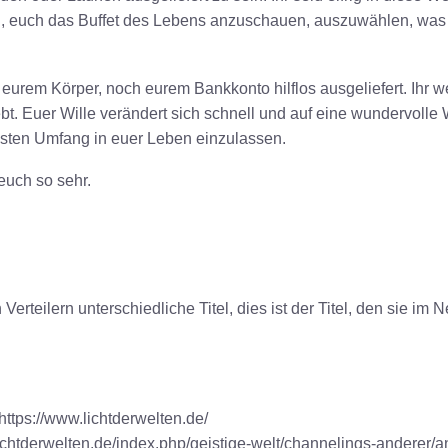
, euch das Buffet des Lebens anzuschauen, auszuwählen, was i
 eurem Körper, noch eurem Bankkonto hilflos ausgeliefert. Ihr w
ebt. Euer Wille verändert sich schnell und auf eine wundervolle 
nsten Umfang in euer Leben einzulassen
.
euch so sehr.
erteilern unterschiedliche Titel, dies ist der Titel, den sie im 
ttps://www.lichtderwelten.de/
lichtderwelten.de/index.php/geistige-welt/channelings-anderer/a