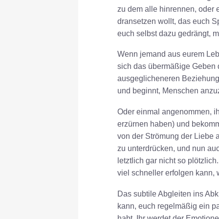
zu dem alle hinrennen, oder 
dransetzen wollt, das euch Sp
euch selbst dazu gedrängt, me
Wenn jemand aus eurem Leben 
sich das übermäßige Geben d
ausgeglicheneren Beziehungen
und beginnt, Menschen anzuzie
Oder einmal angenommen, ihr
erzürnen haben) und bekommt 
von der Strömung der Liebe a
zu unterdrücken, und nun auc
letztlich gar nicht so plötzl
viel schneller erfolgen kann, 
Das subtile Abgleiten ins Ab
kann, euch regelmäßig ein pa
habt. Ihr werdet der Emotione