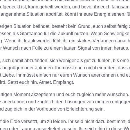
fgedeckt ist, kann geheilt werden, und bevor ihr euch langsam
angenehme Situation abdriftet, könnt ihr eure Energie sehen, fü
rigen Situation befindet, besteht kein Grund, euch selbst fertig
essen als Startrampe für die Zukunft nutzen. Wenn Schwierigkei
 Wenn ihr krank werdet, fühlt ihr ein starkes Verlangen danac
uer Wunsch nach Fülle zu einem lauten Signal von innen heraus.
 sich damit abzufinden, sich weniger als gut zu fühlen, bis eine 
s begnügen oder abfinden. Ihr müsst euch nicht einreden, dass e
t ist Liebe. Ihr müsst einfach nur euren Wunsch anerkennen und e
ird. Setzt euch hin. Atmet. Empfangt.
rtigen Moment akzeptieren und euch zugleich mehr wünschen. I
e anerkennen und zugleich den Lösungen von morgen entgegen
 zugleich in der Vorfreude von Erleichterung sein.
uf die Erde versetzt, um zu leiden. Ihr seid nicht dazu bestimmt,
en oder Launen ausgeliefert zu sein. Ihr seid eifrig in diese W