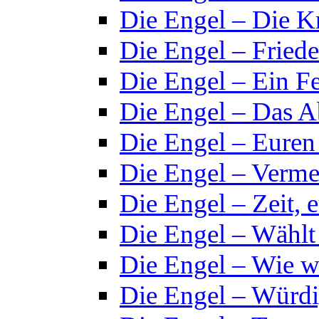
Die Engel – Die Kr
Die Engel – Friede
Die Engel – Ein F
Die Engel – Das 
Die Engel – Euren
Die Engel – Verme
Die Engel – Zeit,
Die Engel – Wählt
Die Engel – Wie wä
Die Engel – Würdi