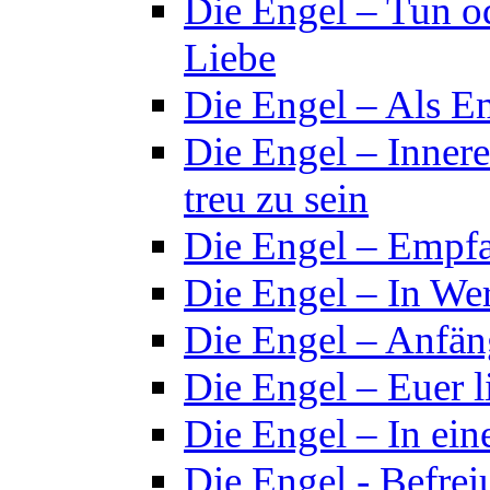
Die Engel – Tun o
Liebe
Die Engel – Als E
Die Engel – Innere
treu zu sein
Die Engel – Empfa
Die Engel – In We
Die Engel – Anfäng
Die Engel – Euer 
Die Engel – In ein
Die Engel - Befrei