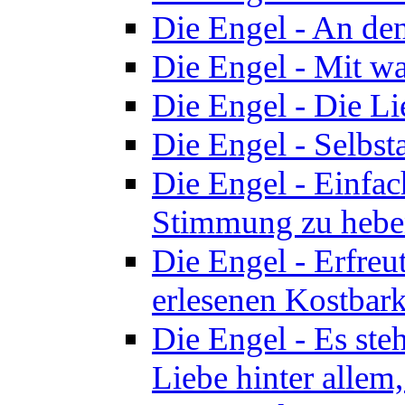
Die Engel - An d
Die Engel - Mit was
Die Engel - Die Li
Die Engel - Selbst
Die Engel - Einfac
Stimmung zu heb
Die Engel - Erfreu
erlesenen Kostbark
Die Engel - Es steh
Liebe hinter allem