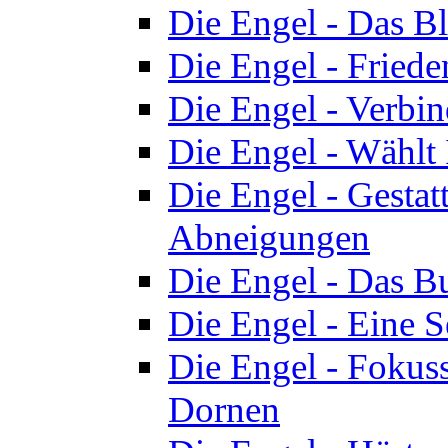
Die Engel - Das B
Die Engel - Friede
Die Engel - Verbi
Die Engel - Wählt 
Die Engel - Gestat
Abneigungen
Die Engel - Das Bu
Die Engel - Eine S
Die Engel - Fokuss
Dornen