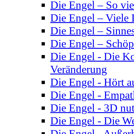
Die Engel – So vie
Die Engel – Viele 
Die Engel – Sinne
Die Engel – Schöp
Die Engel - Die Ko
Veränderung
Die Engel - Hört au
Die Engel - Empa
Die Engel - 3D nu
Die Engel - Die W
Die Engel - Außer