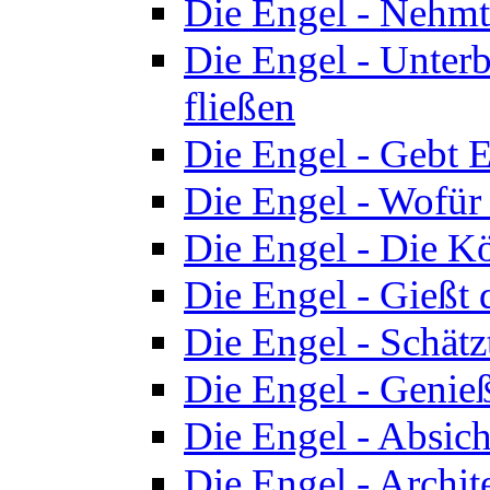
Die Engel - Nehmt 
Die Engel - Unterbi
fließen
Die Engel - Gebt E
Die Engel - Wofür 
Die Engel - Die K
Die Engel - Gießt 
Die Engel - Schätz
Die Engel - Genieß
Die Engel - Absicht
Die Engel - Archit