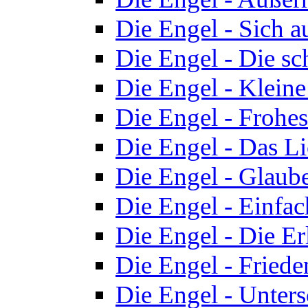
Die Engel - Sich 
Die Engel - Die s
Die Engel - Klein
Die Engel - Frohes
Die Engel - Das Li
Die Engel - Glaube
Die Engel - Einfa
Die Engel - Die Er
Die Engel - Friede
Die Engel - Unters