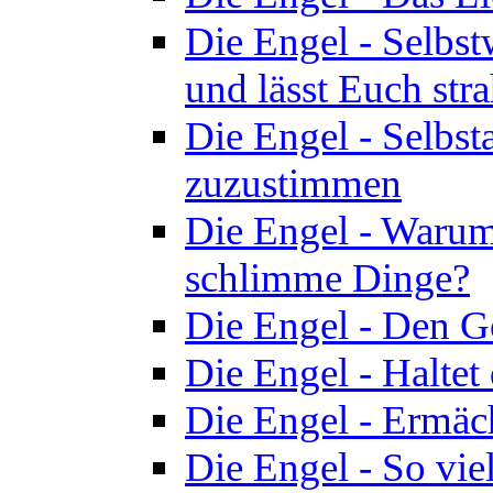
Die Engel - Selbs
und lässt Euch stra
Die Engel - Selbs
zuzustimmen
Die Engel - Waru
schlimme Dinge?
Die Engel - Den Gö
Die Engel - Halte
Die Engel - Ermächt
Die Engel - So vi