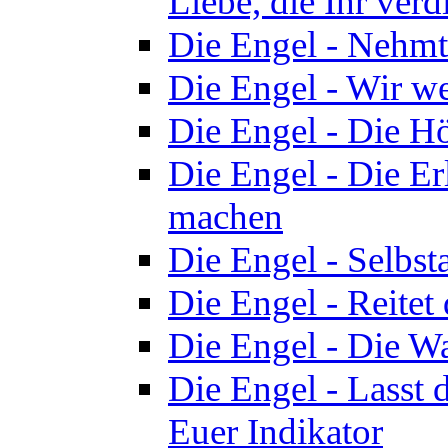
Liebe, die Ihr verd
Die Engel - Nehmt 
Die Engel - Wir wer
Die Engel - Die H
Die Engel - Die Erl
machen
Die Engel - Selbs
Die Engel - Reitet
Die Engel - Die Wa
Die Engel - Lasst 
Euer Indikator