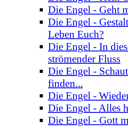
Die Engel - Geht m
Die Engel - Gestalt
Leben Euch?
Die Engel - In dies
strömender Fluss
Die Engel - Schau
finden...
Die Engel - Wiede
Die Engel - Alles h
Die Engel - Gott 