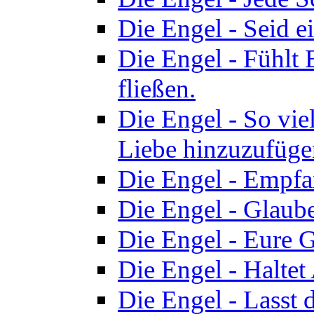
Die Engel - Seid e
Die Engel - Fühlt 
fließen.
Die Engel - So vi
Liebe hinzuzufüge
Die Engel - Empfa
Die Engel - Glaube
Die Engel - Eure 
Die Engel - Halte
Die Engel - Lasst 