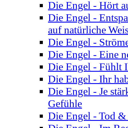
Die Engel - Hört a
Die Engel - Entsp
auf natürliche Weis
Die Engel - Ström
Die Engel - Eine 
Die Engel - Fühlt I
Die Engel - Ihr ha
Die Engel - Je stär
Gefühle
Die Engel - Tod &