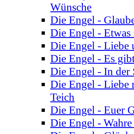
Wünsche
Die Engel - Glaub
Die Engel - Etwas
Die Engel - Liebe 
Die Engel - Es gib
Die Engel - In der
Die Engel - Liebe 
Teich
Die Engel - Euer G
Die Engel - Wahre 