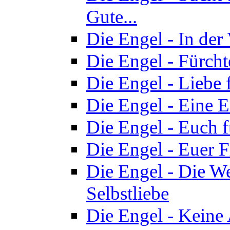
Gute...
Die Engel - In der
Die Engel - Fürcht
Die Engel - Liebe 
Die Engel - Eine E
Die Engel - Euch f
Die Engel - Euer F
Die Engel - Die We
Selbstliebe
Die Engel - Keine