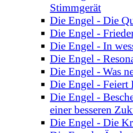
Stimmgerät
Die Engel - Die Q
Die Engel - Friede
Die Engel - In wes
Die Engel - Resona
Die Engel - Was ne
Die Engel - Feiert
Die Engel - Besch
einer besseren Zuk
Die Engel - Die Kr