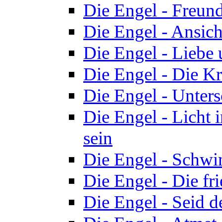
Die Engel - Freund
Die Engel - Ansich
Die Engel - Liebe 
Die Engel - Die Kr
Die Engel - Unters
Die Engel - Licht
sein
Die Engel - Schw
Die Engel - Die fr
Die Engel - Seid d