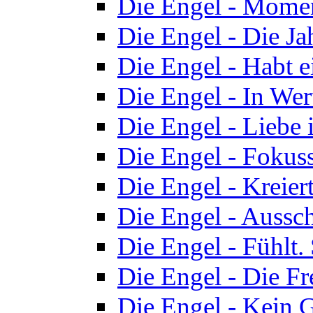
Die Engel - Momen
Die Engel - Die Jah
Die Engel - Habt e
Die Engel - In Wer
Die Engel - Liebe is
Die Engel - Fokuss
Die Engel - Kreier
Die Engel - Aussc
Die Engel - Fühlt. 
Die Engel - Die Fr
Die Engel - Kein G