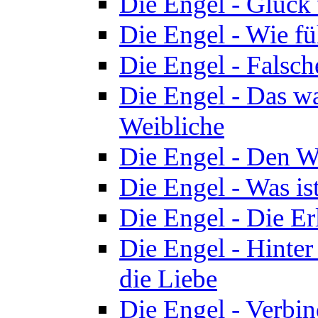
Die Engel - Glück
Die Engel - Wie fü
Die Engel - Falsch
Die Engel - Das w
Weibliche
Die Engel - Den W
Die Engel - Was is
Die Engel - Die E
Die Engel - Hinter
die Liebe
Die Engel - Verbin