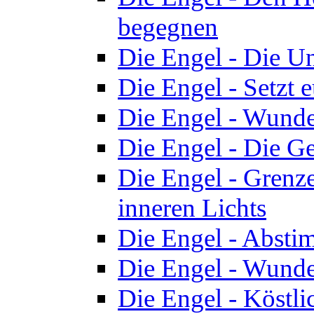
begegnen
Die Engel - Die Un
Die Engel - Setzt 
Die Engel - Wunde
Die Engel - Die G
Die Engel - Grenz
inneren Lichts
Die Engel - Absti
Die Engel - Wunde
Die Engel - Köstlic