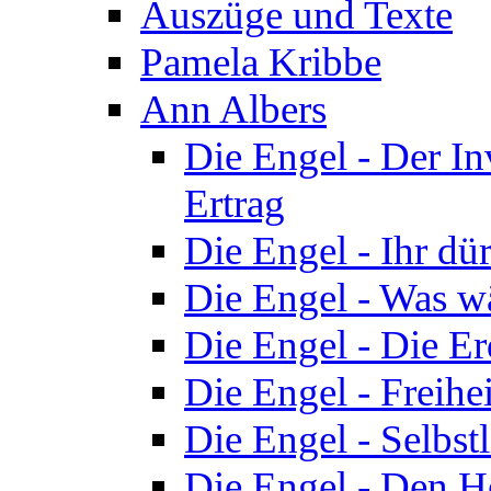
Auszüge und Texte
Pamela Kribbe
Ann Albers
Die Engel - Der Inv
Ertrag
Die Engel - Ihr dürf
Die Engel - Was wä
Die Engel - Die Er
Die Engel - Freihe
Die Engel - Selbst
Die Engel - Den H