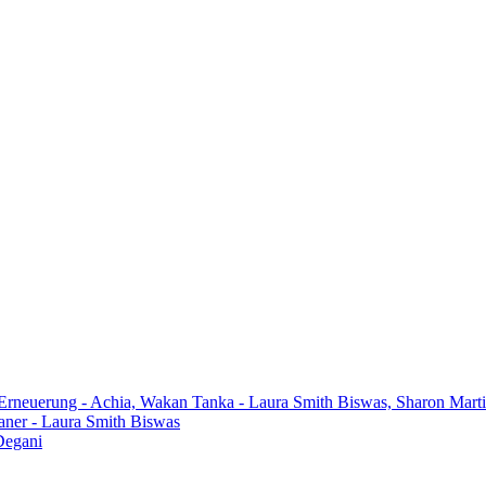
 Erneuerung - Achia, Wakan Tanka - Laura Smith Biswas, Sharon Mart
aner - Laura Smith Biswas
Degani