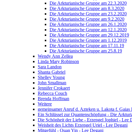
Die Arkturianische Gruppe am 22.3.2020
Die Arkturianische Gruppe am 8.3.2020
Die Arkturianische Gruppe am 23.2.2020
Die Arkturianische Gruppe am 9.2.2020
Die Arkturianische Gruppe am 26.1.2020
Die Arkturianische Gruppe am 12.1.2020
Die Arkturianische Gruppe am 29.12.2019
Die Arkturianische Gruppe am 1.12.2019
Die Arkturianische Gruppe am 17.11.19
Die Arkturianische Gruppe am 25.8.19
Wendy Ann Zellea
Linda Mary Robinson
Sara Landon
Shanta Gabriel
Shelley Young
John Smallman
Jennifer Crokaert
Rebecca Couch
Brenda Hoffman
Weitere
gemeinsamer Anruf d. Azteken u. Lakota f. Gaias
Ein Schlüssel zur Quantenschöpfung - Die Arkturi
Die Schönheit der Liebe - Erzengel Jophiel - Lee 
Weisheit des Lichts Erzengel Uriel - Lee Degani
Mitgefühl - Quan Yin - Lee Degani