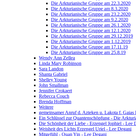
Die Arkturianische Gruppe am 22.3.2020
Die Arkturianische Gruppe am 8.3.2020
Die Arkturianische Gruppe am 23.2.2020
Die Arkturianische Gruppe am 9.2.2020
Die Arkturianische Gruppe am 26.1.2020
Die Arkturianische Gruppe am 12.1.2020
Die Arkturianische Gruppe am 29.12.2019
Die Arkturianische Gruppe am 1.12.2019
Die Arkturianische Gruppe am 17.11.19
Die Arkturianische Gruppe am 25.8.19
Wendy Ann Zellea
Linda Mary Robinson
Sara Landon
Shanta Gabriel
Shelley Young
John Smallman
Jennifer Crokaert
Rebecca Couch
Brenda Hoffman
Weitere
gemeinsamer Anruf d. Azteken u. Lakota f. Gaias
Ein Schlüssel zur Quantenschöpfung - Die Arkturi
Die Schönheit der Liebe - Erzengel Jophiel - Lee 
Weisheit des Lichts Erzengel Uriel - Lee Degani
Mitgefühl - Quan Yin - Lee Degani