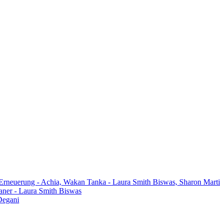
 Erneuerung - Achia, Wakan Tanka - Laura Smith Biswas, Sharon Mart
aner - Laura Smith Biswas
Degani