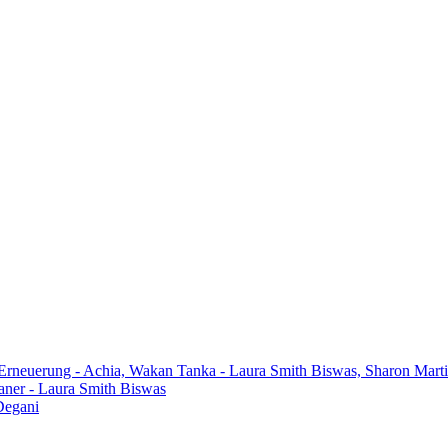
 Erneuerung - Achia, Wakan Tanka - Laura Smith Biswas, Sharon Mart
aner - Laura Smith Biswas
Degani