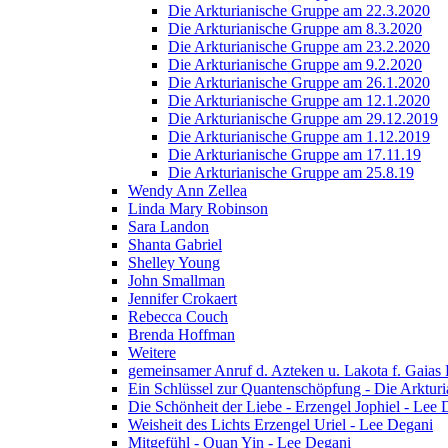
Die Arkturianische Gruppe am 22.3.2020
Die Arkturianische Gruppe am 8.3.2020
Die Arkturianische Gruppe am 23.2.2020
Die Arkturianische Gruppe am 9.2.2020
Die Arkturianische Gruppe am 26.1.2020
Die Arkturianische Gruppe am 12.1.2020
Die Arkturianische Gruppe am 29.12.2019
Die Arkturianische Gruppe am 1.12.2019
Die Arkturianische Gruppe am 17.11.19
Die Arkturianische Gruppe am 25.8.19
Wendy Ann Zellea
Linda Mary Robinson
Sara Landon
Shanta Gabriel
Shelley Young
John Smallman
Jennifer Crokaert
Rebecca Couch
Brenda Hoffman
Weitere
gemeinsamer Anruf d. Azteken u. Lakota f. Gaias
Ein Schlüssel zur Quantenschöpfung - Die Arkturi
Die Schönheit der Liebe - Erzengel Jophiel - Lee 
Weisheit des Lichts Erzengel Uriel - Lee Degani
Mitgefühl - Quan Yin - Lee Degani