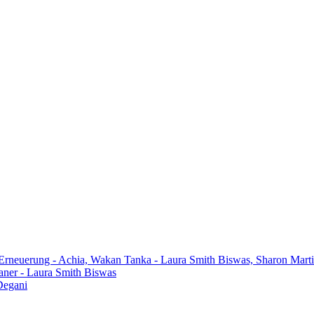
 Erneuerung - Achia, Wakan Tanka - Laura Smith Biswas, Sharon Mart
aner - Laura Smith Biswas
Degani