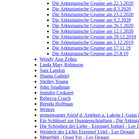
Die Arkturianische Gruppe am 22.3.2020
Die Arkturianische Gruppe am 8.3.2020
Die Arkturianische Gruppe am 23.2.2020
Die Arkturianische Gruppe am 9.2.2020
Die Arkturianische Gruppe am 26.1.2020
Die Arkturianische Gruppe am 12.1.2020
Die Arkturianische Gruppe am 29.12.2019
Die Arkturianische Gruppe am 1.12.2019
Die Arkturianische Gruppe am 17.11.19
Die Arkturianische Gruppe am 25.8.19
Wendy Ann Zellea
Linda Mary Robinson
Sara Landon
Shanta Gabriel
Shelley Young
John Smallman
Jennifer Crokaert
Rebecca Couch
Brenda Hoffman
Weitere
gemeinsamer Anruf d. Azteken u. Lakota f. Gaias
Ein Schlüssel zur Quantenschöpfung - Die Arkturi
Die Schönheit der Liebe - Erzengel Jophiel - Lee 
Weisheit des Lichts Erzengel Uriel - Lee Degani
Mitgefühl - Quan Yin - Lee Degani