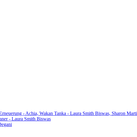
 Erneuerung - Achia, Wakan Tanka - Laura Smith Biswas, Sharon Mart
aner - Laura Smith Biswas
Degani