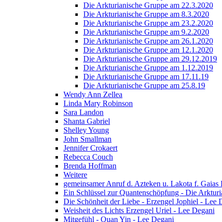
Die Arkturianische Gruppe am 22.3.2020
Die Arkturianische Gruppe am 8.3.2020
Die Arkturianische Gruppe am 23.2.2020
Die Arkturianische Gruppe am 9.2.2020
Die Arkturianische Gruppe am 26.1.2020
Die Arkturianische Gruppe am 12.1.2020
Die Arkturianische Gruppe am 29.12.2019
Die Arkturianische Gruppe am 1.12.2019
Die Arkturianische Gruppe am 17.11.19
Die Arkturianische Gruppe am 25.8.19
Wendy Ann Zellea
Linda Mary Robinson
Sara Landon
Shanta Gabriel
Shelley Young
John Smallman
Jennifer Crokaert
Rebecca Couch
Brenda Hoffman
Weitere
gemeinsamer Anruf d. Azteken u. Lakota f. Gaias
Ein Schlüssel zur Quantenschöpfung - Die Arkturi
Die Schönheit der Liebe - Erzengel Jophiel - Lee 
Weisheit des Lichts Erzengel Uriel - Lee Degani
Mitgefühl - Quan Yin - Lee Degani