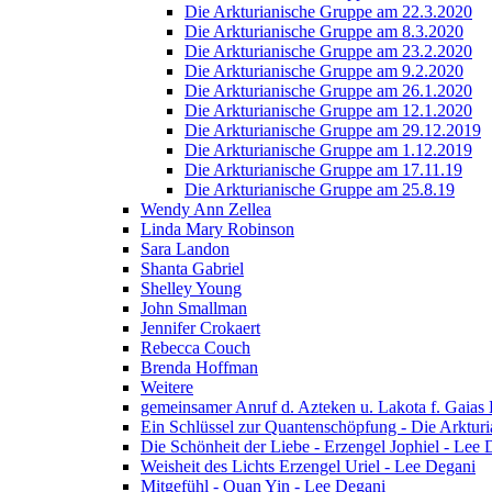
Die Arkturianische Gruppe am 22.3.2020
Die Arkturianische Gruppe am 8.3.2020
Die Arkturianische Gruppe am 23.2.2020
Die Arkturianische Gruppe am 9.2.2020
Die Arkturianische Gruppe am 26.1.2020
Die Arkturianische Gruppe am 12.1.2020
Die Arkturianische Gruppe am 29.12.2019
Die Arkturianische Gruppe am 1.12.2019
Die Arkturianische Gruppe am 17.11.19
Die Arkturianische Gruppe am 25.8.19
Wendy Ann Zellea
Linda Mary Robinson
Sara Landon
Shanta Gabriel
Shelley Young
John Smallman
Jennifer Crokaert
Rebecca Couch
Brenda Hoffman
Weitere
gemeinsamer Anruf d. Azteken u. Lakota f. Gaias
Ein Schlüssel zur Quantenschöpfung - Die Arkturi
Die Schönheit der Liebe - Erzengel Jophiel - Lee 
Weisheit des Lichts Erzengel Uriel - Lee Degani
Mitgefühl - Quan Yin - Lee Degani