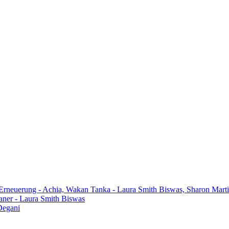
 Erneuerung - Achia, Wakan Tanka - Laura Smith Biswas, Sharon Mart
aner - Laura Smith Biswas
Degani