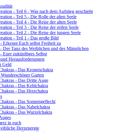
ualität
eation - Teil 6 - Was nach dem Aufstieg geschieht
ation - Teil 5 - Die Rolle der alten Seele
ation - Teil 4 - Die Reise der alten Seele
ation - Teil 3 - Die Reise der reifen Seele
eation - Teil 2 - Die Reise der jungen Seele
eation - Teil 1 - Das große Bild
- Erkennt Euch selbst Freiheit zu
3 - Der Tanz des Weiblichen und des Männlichen
- Euer zukünftiges Selbst
n und Herausforderungen
ch Geld
 Chakras - Das Kronenchakra
n Wunderschöner Garten
Chakras - Das Dritte Auge
 Chakras - Das Kehlchakra
 Chakras - Das Herzchakra
ns
 Chakras - Das Sonnengeflecht
 Chakras - Das Nabelchakra
 Chakras - Das Wurzelchakra
 Auges
erz in euch
eibliche Herzenergie