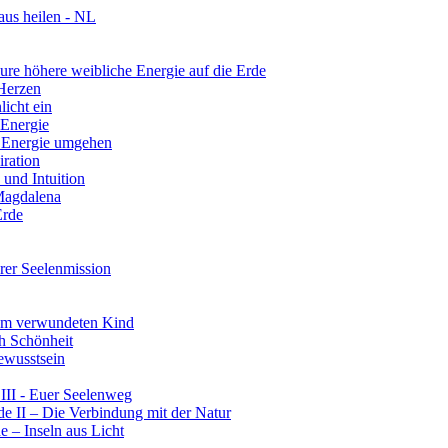
aus heilen - NL
re höhere weibliche Energie auf die Erde
 Herzen
licht ein
 Energie
r Energie umgehen
iration
und Intuition
 Magdalena
Erde
rer Seelenmission
rem verwundeten Kind
ch Schönheit
ewusstsein
III - Euer Seelenweg
e II – Die Verbindung mit der Natur
 – Inseln aus Licht