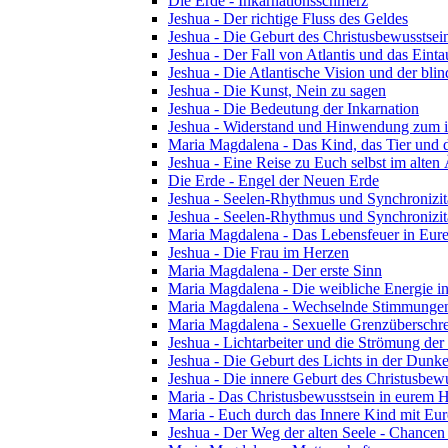
Die Erde - Inkarnationsschmerz
Jeshua - Der richtige Fluss des Geldes
Jeshua - Die Geburt des Christusbewusstsei
Jeshua - Der Fall von Atlantis und das Ein
Jeshua - Die Atlantische Vision und der blin
Jeshua - Die Kunst, Nein zu sagen
Jeshua - Die Bedeutung der Inkarnation
Jeshua - Widerstand und Hinwendung zum i
Maria Magdalena - Das Kind, das Tier und 
Jeshua - Eine Reise zu Euch selbst im alten
Die Erde - Engel der Neuen Erde
Jeshua - Seelen-Rhythmus und Synchronizität
Jeshua - Seelen-Rhythmus und Synchronizitä
Maria Magdalena - Das Lebensfeuer in Eu
Jeshua - Die Frau im Herzen
Maria Magdalena - Der erste Sinn
Maria Magdalena - Die weibliche Energie in 
Maria Magdalena - Wechselnde Stimmunge
Maria Magdalena - Sexuelle Grenzüberschrei
Jeshua - Lichtarbeiter und die Strömung der
Jeshua - Die Geburt des Lichts in der Dunke
Jeshua - Die innere Geburt des Christusbewu
Maria - Das Christusbewusstsein in eurem
Maria - Euch durch das Innere Kind mit Eur
Jeshua - Der Weg der alten Seele - Chancen