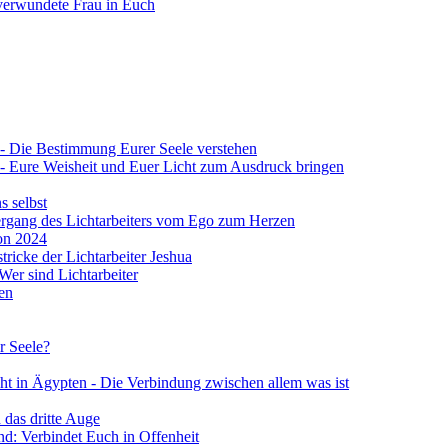
verwundete Frau in Euch
 4 - Die Bestimmung Eurer Seele verstehen
 4 - Eure Weisheit und Euer Licht zum Ausdruck bringen
s selbst
Übergang des Lichtarbeiters vom Ego zum Herzen
von 2024
stricke der Lichtarbeiter Jeshua
 Wer sind Lichtarbeiter
en
r Seele?
ht in Ägypten - Die Verbindung zwischen allem was ist
 das dritte Auge
d: Verbindet Euch in Offenheit