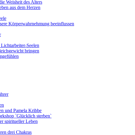
ie Weisheit des Alters
eben aus dem Herzen
eele
nsere Körperwahrnehmung beeinflussen
r
Lichtarbeiter-Seelen
leichgewicht bringen
amgefühlen
ührer
en
len und Pamela Kribbe
rkshop `Glücklich sterben`
r spiritueller Leben
ren drei Chakras