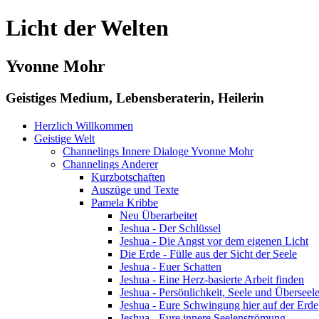
Licht der Welten
Yvonne Mohr
Geistiges Medium, Lebensberaterin, Heilerin
Herzlich Willkommen
Geistige Welt
Channelings Innere Dialoge Yvonne Mohr
Channelings Anderer
Kurzbotschaften
Auszüge und Texte
Pamela Kribbe
Neu Überarbeitet
Jeshua - Der Schlüssel
Jeshua - Die Angst vor dem eigenen Licht
Die Erde - Fülle aus der Sicht der Seele
Jeshua - Euer Schatten
Jeshua - Eine Herz-basierte Arbeit finden
Jeshua - Persönlichkeit, Seele und Überseel
Jeshua - Eure Schwingung hier auf der Erde
Jeshua - Eure innere Seelenströmung