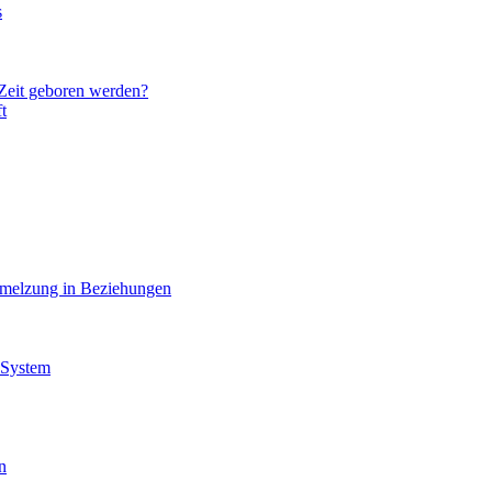
s
 Zeit geboren werden?
t
hmelzung in Beziehungen
 System
n