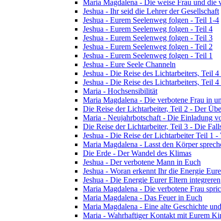
Maria Magdalena - Die weise Frau und die 
Jeshua - Ihr seid die Lehrer der Gesellschaft
Jeshua - Eurem Seelenweg folgen - Teil 1-4
Jeshua - Eurem Seelenweg folgen - Teil 4
Jeshua - Eurem Seelenweg folgen - Teil 3
Jeshua - Eurem Seelenweg folgen - Teil 2
Jeshua - Eurem Seelenweg folgen - Teil 1
Jeshua - Eure Seele Channeln
Jeshua - Die Reise des Lichtarbeiters, Teil
Jeshua - Die Reise des Lichtarbeiters, Teil
Maria - Hochsensibilität
Maria Magdalena - Die verbotene Frau in un
Die Reise der Lichtarbeiter, Teil 2 - Der 
Maria - Neujahrbotschaft - Die Einladung 
Die Reise der Lichtarbeiter, Teil 3 - Die Fall
Jeshua - Die Reise der Lichtarbeiter Teil 1 -
Maria Magdalena - Lasst den Körper sprech
Die Erde - Der Wandel des Klimas
Jeshua - Der verbotene Mann in Euch
Jeshua - Woran erkennt Ihr die Energie Eure
Jeshua - Die Energie Eurer Eltern integreren
Maria Magdalena - Die verbotene Frau spric
Maria Magdalena - Das Feuer in Euch
Maria Magdalena - Eine alte Geschichte und
Maria - Wahrhaftiger Kontakt mit Eurem Kin