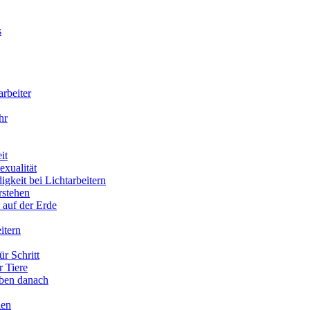
s
arbeiter
hr
it
xualität
gkeit bei Lichtarbeitern
rstehen
 auf der Erde
itern
ür Schritt
r Tiere
eben danach
ien