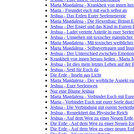
Maria Magdalena - Krankheit von innen her
Maria - Freundet euch mit euch selbst an
Jeshua - Das Erden Eurer Seelenenergie
Maria Magdalena - Die Hexenfrau: Bringt Eu
Jeshua - Der Engel und das Kind in Eurem
Jeshua - Ladet verirrte Anteile in euer Seelen
Jeshua - Umgehen mit toxischer männlicher
Maria Magdalena - Mit toxischer weibliche
Maria Magdalena - Selbstvertrauen und Insp
Jeshua - Der Unterschied zwischen Emotion 
Krankheit von innen heraus heilen - Maria
Jeshua - Ist dies mein letztes Leben auf der 
Jeshua - Seid für Euch da
Die Erde - Inseln aus Licht
Maria Magdalena - Der weibliche Aspekt eu
Jeshua - Euer Seelenweg
Nur eine Blume Jeshua
Maria Magdalena - Verbindet Euch mit Eu
Maria - Verbindet Euch mit eurer Seele dur
Jeshua - Die Verbindung mit eurem Seelenb
Jeshua - Respektiert das Physische Reich
Jeshua - Auf dem Weg zu einer Neuen Erde 
Die Erde - Auf dem Weg zu einer Neuen Erd
Die Erde - Auf dem Weg zu einer neuen Erde