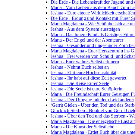
Die Erde - Die Lebenskraft der Jugend und d
Maria - Vom Lieben aus dem Bauch zum Li
Jeshua - Eure eigene Wirklichkeit erschaffen
Die Erde - Erdung und Kontakt mit Eurer S
Maria Magdalena - Wie Schönheitsideale u
Jeshua - Aus dem System aussteigen
Maria - Das Innere Kind als Geistiger Führe
Maria - Der Engel und der Abenteurer
Jeshua - Gesunder und ungesunder Zorn bei 
Maria Magdalena - Euer Herzzentrum ins G
Jeshua - Frei werden von Schuld- und Sch
Maria - Euer wahres Selbst erinnern
Jeshua - Nehmt Euch selbst an
Jeshua - Ehrt eure Hochsensibilität
Jeshua - Ihr habt auf diese Zeit gewartet
Jeshua - Die Reise Eurer Seele
Jeshua - Die Seele ist eure Schöpferin
Maria - Die Freundschaft Eurer Geistigen F
Jeshua - Der Umgang mit dem Leid anderer
/Gerrit Gielen - Über den Tod und das Sterb
Glücklich Sterben - Booklet von Gerrit Gie
Jeshua - Über den Tod und das Sterben - Wo
Maria Magdalena - Die energetische Last alte
Maria - Die Kunst der Selbstliebe
Maria Magdalena - Erdet Euch über die unte