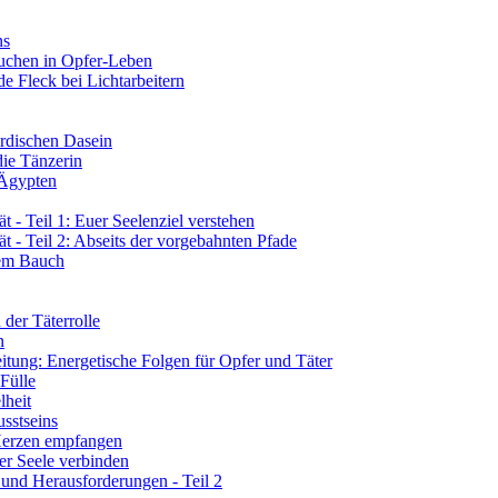
ns
tauchen in Opfer-Leben
de Fleck bei Lichtarbeitern
rdischen Dasein
die Tänzerin
 Ägypten
 - Teil 1: Euer Seelenziel verstehen
t - Teil 2: Abseits der vorgebahnten Pfade
rem Bauch
der Täterrolle
n
tung: Energetische Folgen für Opfer und Täter
 Fülle
lheit
sstseins
 Herzen empfangen
er Seele verbinden
 und Herausforderungen - Teil 2