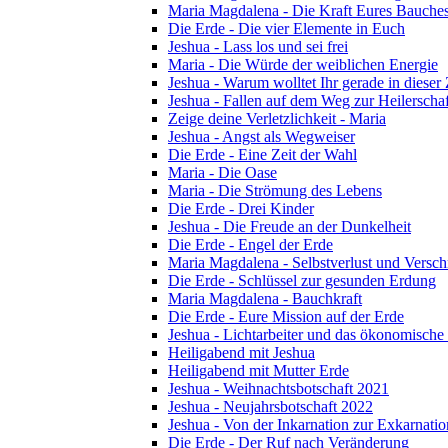
Maria Magdalena - Die Kraft Eures Bauche
Die Erde - Die vier Elemente in Euch
Jeshua - Lass los und sei frei
Maria - Die Würde der weiblichen Energie
Jeshua - Warum wolltet Ihr gerade in dieser
Jeshua - Fallen auf dem Weg zur Heilerschaf
Zeige deine Verletzlichkeit - Maria
Jeshua - Angst als Wegweiser
Die Erde - Eine Zeit der Wahl
Maria - Die Oase
Maria - Die Strömung des Lebens
Die Erde - Drei Kinder
Jeshua - Die Freude an der Dunkelheit
Die Erde - Engel der Erde
Maria Magdalena - Selbstverlust und Versc
Die Erde - Schlüssel zur gesunden Erdung
Maria Magdalena - Bauchkraft
Die Erde - Eure Mission auf der Erde
Jeshua - Lichtarbeiter und das ökonomische
Heiligabend mit Jeshua
Heiligabend mit Mutter Erde
Jeshua - Weihnachtsbotschaft 2021
Jeshua - Neujahrsbotschaft 2022
Jeshua - Von der Inkarnation zur Exkarnatio
Die Erde - Der Ruf nach Veränderung