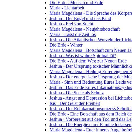
Die Erde - Mensch und Erde
Maria - Lichtarbeit
Maria Magdalena - Die Sprache des Körper
Jeshua - Der Engel und das Kind
Jeshua - Frei von Sucht
Maria Magdalena - Neujahrsbotschaft
Maria - Lasst die Zeit los
Jeshua - Die Atlantischen Wurzeln der Licht
Die Erde - Winter
Maria Magdalena - Botschaft zum Neuen Ja
Jeshua - Was ist wahre Spiritualität?
Die Erde - Auf dem Weg zur Neuen Erde
Jeshua - Der Ursprung toxischer Männlichke
Maria Magdalena - Heilung Eurer eigenen Se
Jeshua - Der energetische Ursprung der Müdi
Maria - Sinn und Bedeutung Eures Leids ve
Jeshua - Das Ende Eures Inkarnationszyklus
Jeshua - Die Seele als Schutz
Jeshua - Angst und Depression bei Lichtarbe
Isis - Der Geist der Freiheit
Jeshua - Der Reinkarnationsprozess Schritt f
Die Erde - Eine Botschaft aus dem Reich de
Jeshua - Vorbereitet auf den Tod und das L
Jeshua - Die Energie eurer Familie loslassen
Maria Magdalena - Euer inneres Auge befre