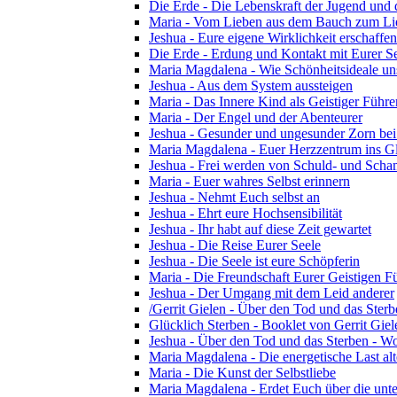
Die Erde - Die Lebenskraft der Jugend und d
Maria - Vom Lieben aus dem Bauch zum Li
Jeshua - Eure eigene Wirklichkeit erschaffen
Die Erde - Erdung und Kontakt mit Eurer S
Maria Magdalena - Wie Schönheitsideale u
Jeshua - Aus dem System aussteigen
Maria - Das Innere Kind als Geistiger Führe
Maria - Der Engel und der Abenteurer
Jeshua - Gesunder und ungesunder Zorn bei 
Maria Magdalena - Euer Herzzentrum ins G
Jeshua - Frei werden von Schuld- und Sch
Maria - Euer wahres Selbst erinnern
Jeshua - Nehmt Euch selbst an
Jeshua - Ehrt eure Hochsensibilität
Jeshua - Ihr habt auf diese Zeit gewartet
Jeshua - Die Reise Eurer Seele
Jeshua - Die Seele ist eure Schöpferin
Maria - Die Freundschaft Eurer Geistigen F
Jeshua - Der Umgang mit dem Leid anderer
/Gerrit Gielen - Über den Tod und das Sterb
Glücklich Sterben - Booklet von Gerrit Gie
Jeshua - Über den Tod und das Sterben - Wo
Maria Magdalena - Die energetische Last alte
Maria - Die Kunst der Selbstliebe
Maria Magdalena - Erdet Euch über die unte