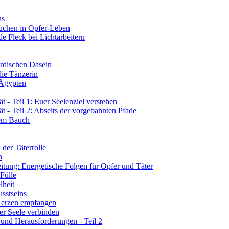
ns
tauchen in Opfer-Leben
de Fleck bei Lichtarbeitern
rdischen Dasein
die Tänzerin
 Ägypten
 - Teil 1: Euer Seelenziel verstehen
t - Teil 2: Abseits der vorgebahnten Pfade
rem Bauch
der Täterrolle
n
tung: Energetische Folgen für Opfer und Täter
 Fülle
lheit
sstseins
 Herzen empfangen
er Seele verbinden
 und Herausforderungen - Teil 2