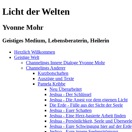
Licht der Welten
Yvonne Mohr
Geistiges Medium, Lebensberaterin, Heilerin
Herzlich Willkommen
Geistige Welt
Channelings Innere Dialoge Yvonne Mohr
Channelings Anderer
Kurzbotschaften
Auszüge und Texte
Pamela Kribbe
Neu Überarbeitet
Jeshua - Der Schlüssel
Jeshua - Die Angst vor dem eigenen Licht
Die Erde - Fülle aus der Sicht der Seele
Jeshua - Euer Schatten
Jeshua - Eine Herz-basierte Arbeit finden
Jeshua - Persönlichkeit, Seele und Überseel
Jeshua - Eure Schwingung hier auf der Erde
Jeshua - Eure innere Seelenströmung