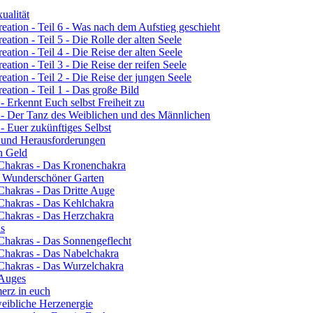
ualität
eation - Teil 6 - Was nach dem Aufstieg geschieht
ation - Teil 5 - Die Rolle der alten Seele
ation - Teil 4 - Die Reise der alten Seele
ation - Teil 3 - Die Reise der reifen Seele
eation - Teil 2 - Die Reise der jungen Seele
eation - Teil 1 - Das große Bild
- Erkennt Euch selbst Freiheit zu
3 - Der Tanz des Weiblichen und des Männlichen
- Euer zukünftiges Selbst
n und Herausforderungen
ch Geld
 Chakras - Das Kronenchakra
n Wunderschöner Garten
Chakras - Das Dritte Auge
 Chakras - Das Kehlchakra
 Chakras - Das Herzchakra
ns
 Chakras - Das Sonnengeflecht
 Chakras - Das Nabelchakra
 Chakras - Das Wurzelchakra
 Auges
erz in euch
eibliche Herzenergie