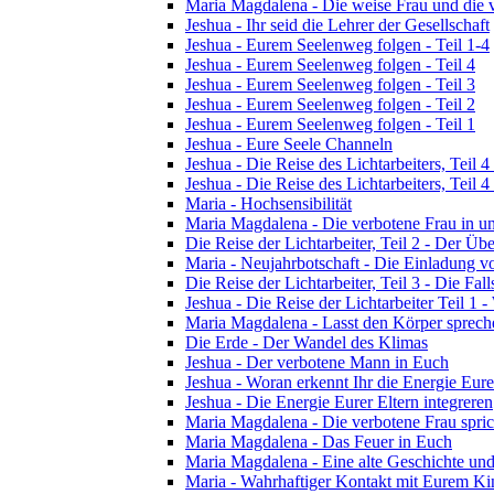
Maria Magdalena - Die weise Frau und die 
Jeshua - Ihr seid die Lehrer der Gesellschaft
Jeshua - Eurem Seelenweg folgen - Teil 1-4
Jeshua - Eurem Seelenweg folgen - Teil 4
Jeshua - Eurem Seelenweg folgen - Teil 3
Jeshua - Eurem Seelenweg folgen - Teil 2
Jeshua - Eurem Seelenweg folgen - Teil 1
Jeshua - Eure Seele Channeln
Jeshua - Die Reise des Lichtarbeiters, Teil
Jeshua - Die Reise des Lichtarbeiters, Teil
Maria - Hochsensibilität
Maria Magdalena - Die verbotene Frau in un
Die Reise der Lichtarbeiter, Teil 2 - Der 
Maria - Neujahrbotschaft - Die Einladung 
Die Reise der Lichtarbeiter, Teil 3 - Die Fall
Jeshua - Die Reise der Lichtarbeiter Teil 1 -
Maria Magdalena - Lasst den Körper sprech
Die Erde - Der Wandel des Klimas
Jeshua - Der verbotene Mann in Euch
Jeshua - Woran erkennt Ihr die Energie Eure
Jeshua - Die Energie Eurer Eltern integreren
Maria Magdalena - Die verbotene Frau spric
Maria Magdalena - Das Feuer in Euch
Maria Magdalena - Eine alte Geschichte und
Maria - Wahrhaftiger Kontakt mit Eurem Kin