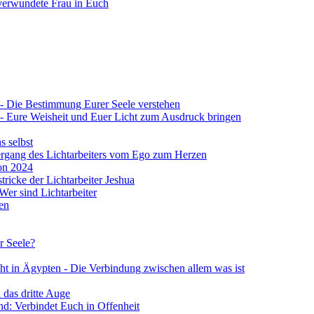
verwundete Frau in Euch
 4 - Die Bestimmung Eurer Seele verstehen
 4 - Eure Weisheit und Euer Licht zum Ausdruck bringen
s selbst
Übergang des Lichtarbeiters vom Ego zum Herzen
von 2024
stricke der Lichtarbeiter Jeshua
 Wer sind Lichtarbeiter
en
r Seele?
ht in Ägypten - Die Verbindung zwischen allem was ist
 das dritte Auge
d: Verbindet Euch in Offenheit