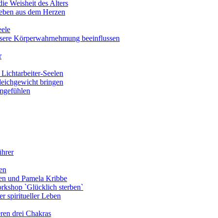
ie Weisheit des Alters
eben aus dem Herzen
eele
nsere Körperwahrnehmung beeinflussen
r
Lichtarbeiter-Seelen
leichgewicht bringen
amgefühlen
ührer
en
len und Pamela Kribbe
rkshop `Glücklich sterben`
r spiritueller Leben
ren drei Chakras