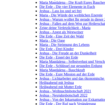
Maria Magdalena - Die Kraft Eures Bauche
Die Erde - Die vier Elemente in Euch
Jeshua - Lass los und sei frei
Maria - Die Würde der weiblichen Energie
Jeshua - Warum wolltet Ihr gerade in dieser
Jeshua - Fallen auf dem Weg zur Heilerschaf
Zeige deine Verletzlichkeit - Maria
Jeshua - Angst als Wegweiser
Die Erde - Eine Zeit der Wahl
Maria - Die Oase
Maria - Die Strömung des Lebens
Die Erde - Drei Kinder
Jeshua - Die Freude an der Dunkelheit
Die Erde - Engel der Erde
Maria Magdalena - Selbstverlust und Versc
Die Erde - Schlüssel zur gesunden Erdung
Maria Magdalena - Bauchkraft
Die Erde - Eure Mission auf der Erde
Jeshua - Lichtarbeiter und das ökonomische
Heiligabend mit Jeshua
Heiligabend mit Mutter Erde
Jeshua - Weihnachtsbotschaft 2021
Jeshua - Neujahrsbotschaft 2022
Jeshua - Von der Inkarnation zur Exkarnatio
Die Erde - Der Ruf nach Veränderung