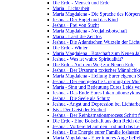
Die Erde - Mensch und Erde
Maria - Lichtarbeit
Maria Magdalena - Die Sprache des Körper
Jeshua - Der Engel und das Kind
Jeshua - Frei von Sucht
Maria Magdalena - Neujahrsbotschaft
Maria - Lasst die Zeit los
Jeshua - Die Atlantischen Wurzeln der Licht
Die Erde - Winter
Maria Magdalena - Botschaft zum Neuen Ja
Jeshua - Was ist wahre Spiritualität?
Die Erde - Auf dem Weg zur Neuen Erde
Jeshua - Der Ursprung toxischer Männlichke
Maria Magdalena - Heilung Eurer eigenen Se
Jeshua - Der energetische Ursprung der Müdi
Maria - Sinn und Bedeutung Eures Leids ve
Jeshua - Das Ende Eures Inkarnationszyklus
Jeshua - Die Seele als Schutz
Jeshua - Angst und Depression bei Lichtarbe
Isis - Der Geist der Freiheit
Jeshua - Der Reinkarnationsprozess Schritt f
Die Erde - Eine Botschaft aus dem Reich de
Jeshua - Vorbereitet auf den Tod und das L
Jeshua - Die Energie eurer Familie loslassen
Maria Magdalena - Euer inneres Auge befre