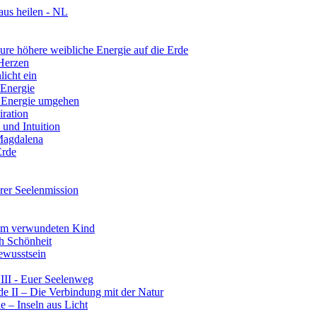
aus heilen - NL
re höhere weibliche Energie auf die Erde
 Herzen
licht ein
 Energie
r Energie umgehen
iration
und Intuition
 Magdalena
Erde
rer Seelenmission
rem verwundeten Kind
ch Schönheit
ewusstsein
III - Euer Seelenweg
e II – Die Verbindung mit der Natur
 – Inseln aus Licht