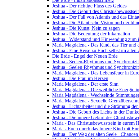
Die Erde - Inkarnationsschmerz
Jeshua - Der richtige Fluss des Geldes
Jeshua - Die Geburt des Christusbewusstsei
Jeshua - Der Fall von Atlantis und das Ein
Jeshua - Die Atlantische Vision und der blin
Jeshua - Die Kunst, Nein zu sagen
Jeshua - Die Bedeutung der Inkarnation
Jeshua - Widerstand und Hinwendung zum i
Maria Magdalena - Das Kind, das Tier und 
Jeshua - Eine Reise zu Euch selbst im alten
Die Erde - Engel der Neuen Erde
Jeshua - Seelen-Rhythmus und Synchronizität
Jeshua - Seelen-Rhythmus und Synchronizitä
Maria Magdalena - Das Lebensfeuer in Eu
Jeshua - Die Frau im Herzen
Maria Magdalena - Der erste Sinn
Maria Magdalena - Die weibliche Energie in 
Maria Magdalena - Wechselnde Stimmunge
Maria Magdalena - Sexuelle Grenzüberschrei
Jeshua - Lichtarbeiter und die Strömung der
Jeshua - Die Geburt des Lichts in der Dunke
Jeshua - Die innere Geburt des Christusbewu
Maria - Das Christusbewusstsein in eurem
Maria - Euch durch das Innere Kind mit Eur
Jeshua - Der Weg der alten Seele - Chancen