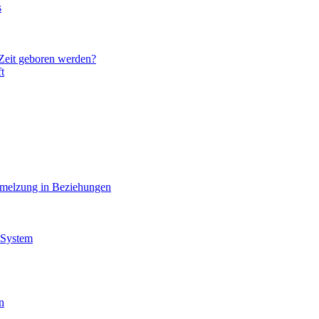
s
 Zeit geboren werden?
t
hmelzung in Beziehungen
 System
n