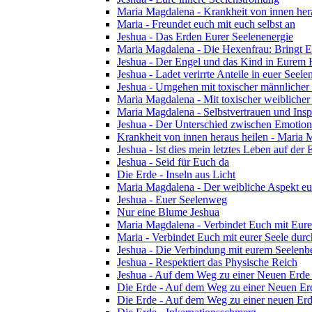
Maria Magdalena - Krankheit von innen her
Maria - Freundet euch mit euch selbst an
Jeshua - Das Erden Eurer Seelenenergie
Maria Magdalena - Die Hexenfrau: Bringt Eu
Jeshua - Der Engel und das Kind in Eurem
Jeshua - Ladet verirrte Anteile in euer Seelen
Jeshua - Umgehen mit toxischer männlicher
Maria Magdalena - Mit toxischer weibliche
Maria Magdalena - Selbstvertrauen und Insp
Jeshua - Der Unterschied zwischen Emotion 
Krankheit von innen heraus heilen - Maria
Jeshua - Ist dies mein letztes Leben auf der 
Jeshua - Seid für Euch da
Die Erde - Inseln aus Licht
Maria Magdalena - Der weibliche Aspekt eu
Jeshua - Euer Seelenweg
Nur eine Blume Jeshua
Maria Magdalena - Verbindet Euch mit Eu
Maria - Verbindet Euch mit eurer Seele dur
Jeshua - Die Verbindung mit eurem Seelenb
Jeshua - Respektiert das Physische Reich
Jeshua - Auf dem Weg zu einer Neuen Erde 
Die Erde - Auf dem Weg zu einer Neuen Erd
Die Erde - Auf dem Weg zu einer neuen Erde