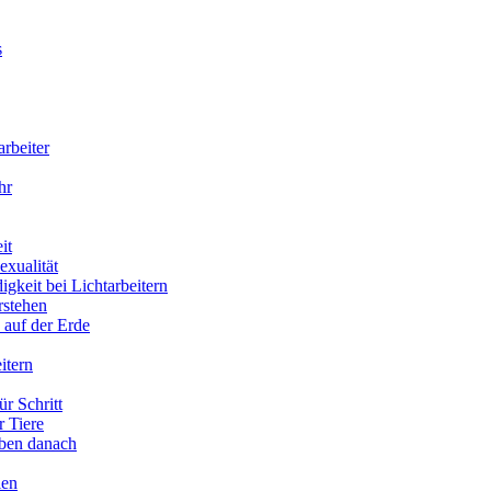
s
arbeiter
hr
it
xualität
gkeit bei Lichtarbeitern
rstehen
 auf der Erde
itern
ür Schritt
r Tiere
eben danach
ien