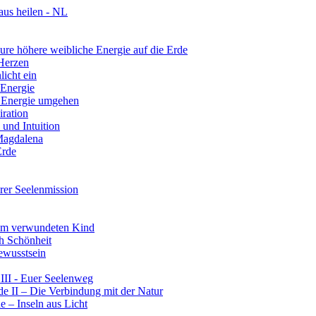
aus heilen - NL
re höhere weibliche Energie auf die Erde
 Herzen
licht ein
 Energie
r Energie umgehen
iration
und Intuition
 Magdalena
Erde
rer Seelenmission
rem verwundeten Kind
ch Schönheit
ewusstsein
III - Euer Seelenweg
e II – Die Verbindung mit der Natur
 – Inseln aus Licht