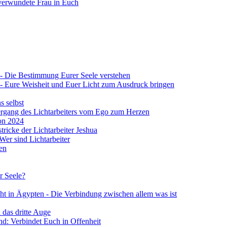
verwundete Frau in Euch
 4 - Die Bestimmung Eurer Seele verstehen
 4 - Eure Weisheit und Euer Licht zum Ausdruck bringen
s selbst
Übergang des Lichtarbeiters vom Ego zum Herzen
von 2024
stricke der Lichtarbeiter Jeshua
 Wer sind Lichtarbeiter
en
r Seele?
ht in Ägypten - Die Verbindung zwischen allem was ist
 das dritte Auge
d: Verbindet Euch in Offenheit