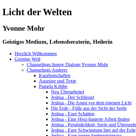
Licht der Welten
Yvonne Mohr
Geistiges Medium, Lebensberaterin, Heilerin
Herzlich Willkommen
Geistige Welt
Channelings Innere Dialoge Yvonne Mohr
Channelings Anderer
Kurzbotschaften
Auszüge und Texte
Pamela Kribbe
Neu Überarbeitet
Jeshua - Der Schlüssel
Jeshua - Die Angst vor dem eigenen Licht
Die Erde - Fülle aus der Sicht der Seele
Jeshua - Euer Schatten
Jeshua - Eine Herz-basierte Arbeit finden
Jeshua - Persönlichkeit, Seele und Überseel
Jeshua - Eure Schwingung hier auf der Erde
Jeshua - Eure innere Seelenströmung