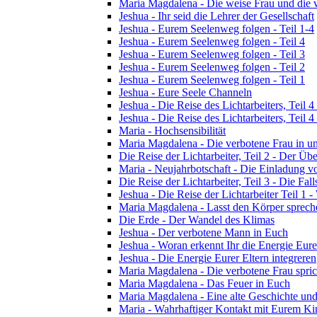
Maria Magdalena - Die weise Frau und die 
Jeshua - Ihr seid die Lehrer der Gesellschaft
Jeshua - Eurem Seelenweg folgen - Teil 1-4
Jeshua - Eurem Seelenweg folgen - Teil 4
Jeshua - Eurem Seelenweg folgen - Teil 3
Jeshua - Eurem Seelenweg folgen - Teil 2
Jeshua - Eurem Seelenweg folgen - Teil 1
Jeshua - Eure Seele Channeln
Jeshua - Die Reise des Lichtarbeiters, Teil
Jeshua - Die Reise des Lichtarbeiters, Teil
Maria - Hochsensibilität
Maria Magdalena - Die verbotene Frau in un
Die Reise der Lichtarbeiter, Teil 2 - Der 
Maria - Neujahrbotschaft - Die Einladung 
Die Reise der Lichtarbeiter, Teil 3 - Die Fall
Jeshua - Die Reise der Lichtarbeiter Teil 1 -
Maria Magdalena - Lasst den Körper sprech
Die Erde - Der Wandel des Klimas
Jeshua - Der verbotene Mann in Euch
Jeshua - Woran erkennt Ihr die Energie Eure
Jeshua - Die Energie Eurer Eltern integreren
Maria Magdalena - Die verbotene Frau spric
Maria Magdalena - Das Feuer in Euch
Maria Magdalena - Eine alte Geschichte und
Maria - Wahrhaftiger Kontakt mit Eurem Kin