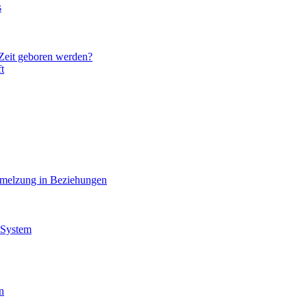
s
 Zeit geboren werden?
t
hmelzung in Beziehungen
 System
n