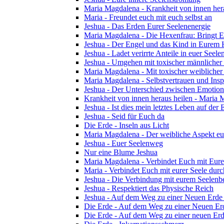
Maria Magdalena - Krankheit von innen her
Maria - Freundet euch mit euch selbst an
Jeshua - Das Erden Eurer Seelenenergie
Maria Magdalena - Die Hexenfrau: Bringt Eu
Jeshua - Der Engel und das Kind in Eurem
Jeshua - Ladet verirrte Anteile in euer Seelen
Jeshua - Umgehen mit toxischer männlicher
Maria Magdalena - Mit toxischer weibliche
Maria Magdalena - Selbstvertrauen und Insp
Jeshua - Der Unterschied zwischen Emotion 
Krankheit von innen heraus heilen - Maria
Jeshua - Ist dies mein letztes Leben auf der 
Jeshua - Seid für Euch da
Die Erde - Inseln aus Licht
Maria Magdalena - Der weibliche Aspekt eu
Jeshua - Euer Seelenweg
Nur eine Blume Jeshua
Maria Magdalena - Verbindet Euch mit Eu
Maria - Verbindet Euch mit eurer Seele dur
Jeshua - Die Verbindung mit eurem Seelenb
Jeshua - Respektiert das Physische Reich
Jeshua - Auf dem Weg zu einer Neuen Erde 
Die Erde - Auf dem Weg zu einer Neuen Erd
Die Erde - Auf dem Weg zu einer neuen Erde