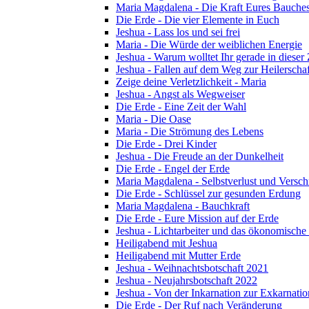
Maria Magdalena - Die Kraft Eures Bauche
Die Erde - Die vier Elemente in Euch
Jeshua - Lass los und sei frei
Maria - Die Würde der weiblichen Energie
Jeshua - Warum wolltet Ihr gerade in dieser
Jeshua - Fallen auf dem Weg zur Heilerschaf
Zeige deine Verletzlichkeit - Maria
Jeshua - Angst als Wegweiser
Die Erde - Eine Zeit der Wahl
Maria - Die Oase
Maria - Die Strömung des Lebens
Die Erde - Drei Kinder
Jeshua - Die Freude an der Dunkelheit
Die Erde - Engel der Erde
Maria Magdalena - Selbstverlust und Versc
Die Erde - Schlüssel zur gesunden Erdung
Maria Magdalena - Bauchkraft
Die Erde - Eure Mission auf der Erde
Jeshua - Lichtarbeiter und das ökonomische
Heiligabend mit Jeshua
Heiligabend mit Mutter Erde
Jeshua - Weihnachtsbotschaft 2021
Jeshua - Neujahrsbotschaft 2022
Jeshua - Von der Inkarnation zur Exkarnatio
Die Erde - Der Ruf nach Veränderung