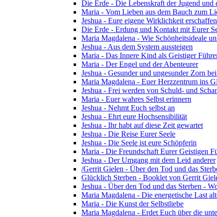
Die Erde - Die Lebenskraft der Jugend und d
Maria - Vom Lieben aus dem Bauch zum Li
Jeshua - Eure eigene Wirklichkeit erschaffen
Die Erde - Erdung und Kontakt mit Eurer S
Maria Magdalena - Wie Schönheitsideale u
Jeshua - Aus dem System aussteigen
Maria - Das Innere Kind als Geistiger Führe
Maria - Der Engel und der Abenteurer
Jeshua - Gesunder und ungesunder Zorn bei 
Maria Magdalena - Euer Herzzentrum ins G
Jeshua - Frei werden von Schuld- und Sch
Maria - Euer wahres Selbst erinnern
Jeshua - Nehmt Euch selbst an
Jeshua - Ehrt eure Hochsensibilität
Jeshua - Ihr habt auf diese Zeit gewartet
Jeshua - Die Reise Eurer Seele
Jeshua - Die Seele ist eure Schöpferin
Maria - Die Freundschaft Eurer Geistigen F
Jeshua - Der Umgang mit dem Leid anderer
/Gerrit Gielen - Über den Tod und das Sterb
Glücklich Sterben - Booklet von Gerrit Gie
Jeshua - Über den Tod und das Sterben - Wo
Maria Magdalena - Die energetische Last alte
Maria - Die Kunst der Selbstliebe
Maria Magdalena - Erdet Euch über die unte