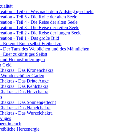
ualität
eation - Teil 6 - Was nach dem Aufstieg geschieht
ation - Teil 5 - Die Rolle der alten Seele
ation - Teil 4 - Die Reise der alten Seele
ation - Teil 3 - Die Reise der reifen Seele
eation - Teil 2 - Die Reise der jungen Seele
eation - Teil 1 - Das große Bild
- Erkennt Euch selbst Freiheit zu
3 - Der Tanz des Weiblichen und des Männlichen
- Euer zukünftiges Selbst
n und Herausforderungen
ch Geld
 Chakras - Das Kronenchakra
n Wunderschöner Garten
Chakras - Das Dritte Auge
 Chakras - Das Kehlchakra
 Chakras - Das Herzchakra
ns
 Chakras - Das Sonnengeflecht
 Chakras - Das Nabelchakra
 Chakras - Das Wurzelchakra
 Auges
erz in euch
eibliche Herzenergie