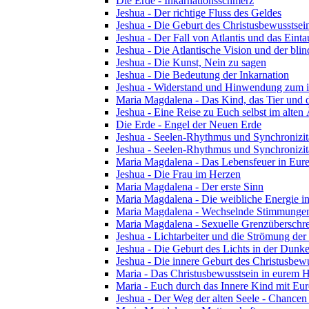
Die Erde - Inkarnationsschmerz
Jeshua - Der richtige Fluss des Geldes
Jeshua - Die Geburt des Christusbewusstsei
Jeshua - Der Fall von Atlantis und das Ein
Jeshua - Die Atlantische Vision und der blin
Jeshua - Die Kunst, Nein zu sagen
Jeshua - Die Bedeutung der Inkarnation
Jeshua - Widerstand und Hinwendung zum i
Maria Magdalena - Das Kind, das Tier und 
Jeshua - Eine Reise zu Euch selbst im alten
Die Erde - Engel der Neuen Erde
Jeshua - Seelen-Rhythmus und Synchronizität
Jeshua - Seelen-Rhythmus und Synchronizitä
Maria Magdalena - Das Lebensfeuer in Eu
Jeshua - Die Frau im Herzen
Maria Magdalena - Der erste Sinn
Maria Magdalena - Die weibliche Energie in 
Maria Magdalena - Wechselnde Stimmunge
Maria Magdalena - Sexuelle Grenzüberschrei
Jeshua - Lichtarbeiter und die Strömung der
Jeshua - Die Geburt des Lichts in der Dunke
Jeshua - Die innere Geburt des Christusbewu
Maria - Das Christusbewusstsein in eurem
Maria - Euch durch das Innere Kind mit Eur
Jeshua - Der Weg der alten Seele - Chancen