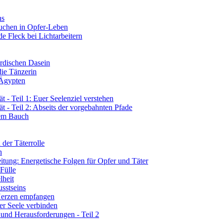
ns
tauchen in Opfer-Leben
de Fleck bei Lichtarbeitern
rdischen Dasein
die Tänzerin
 Ägypten
 - Teil 1: Euer Seelenziel verstehen
t - Teil 2: Abseits der vorgebahnten Pfade
rem Bauch
der Täterrolle
n
tung: Energetische Folgen für Opfer und Täter
 Fülle
lheit
sstseins
 Herzen empfangen
er Seele verbinden
 und Herausforderungen - Teil 2