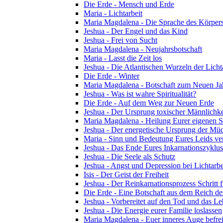
Die Erde - Mensch und Erde
Maria - Lichtarbeit
Maria Magdalena - Die Sprache des Körper
Jeshua - Der Engel und das Kind
Jeshua - Frei von Sucht
Maria Magdalena - Neujahrsbotschaft
Maria - Lasst die Zeit los
Jeshua - Die Atlantischen Wurzeln der Licht
Die Erde - Winter
Maria Magdalena - Botschaft zum Neuen Ja
Jeshua - Was ist wahre Spiritualität?
Die Erde - Auf dem Weg zur Neuen Erde
Jeshua - Der Ursprung toxischer Männlichke
Maria Magdalena - Heilung Eurer eigenen Se
Jeshua - Der energetische Ursprung der Müdi
Maria - Sinn und Bedeutung Eures Leids ve
Jeshua - Das Ende Eures Inkarnationszyklus
Jeshua - Die Seele als Schutz
Jeshua - Angst und Depression bei Lichtarbe
Isis - Der Geist der Freiheit
Jeshua - Der Reinkarnationsprozess Schritt f
Die Erde - Eine Botschaft aus dem Reich de
Jeshua - Vorbereitet auf den Tod und das L
Jeshua - Die Energie eurer Familie loslassen
Maria Magdalena - Euer inneres Auge befre