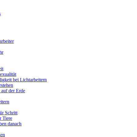
s
arbeiter
hr
it
xualität
gkeit bei Lichtarbeitern
rstehen
 auf der Erde
itern
ür Schritt
r Tiere
eben danach
ien