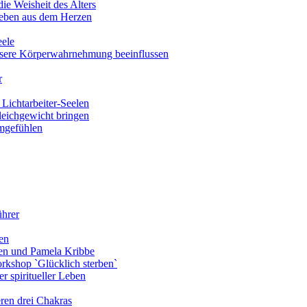
ie Weisheit des Alters
eben aus dem Herzen
eele
nsere Körperwahrnehmung beeinflussen
r
Lichtarbeiter-Seelen
leichgewicht bringen
amgefühlen
ührer
en
len und Pamela Kribbe
rkshop `Glücklich sterben`
r spiritueller Leben
ren drei Chakras