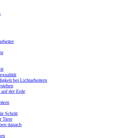
s
arbeiter
hr
it
xualität
gkeit bei Lichtarbeitern
rstehen
 auf der Erde
itern
ür Schritt
r Tiere
eben danach
ien