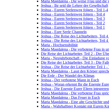
Maria Magdalena - Die weise Frau und die 
Jeshua - Ihr seid die Lehrer der Gesellschaft
Jeshua - Eurem Seelenweg folgen - Teil 1-4
Jeshua - Eurem Seelenweg folgen - Teil 4
Jeshua - Eurem Seelenweg folgen - Teil 3
Jeshua - Eurem Seelenweg folgen - Teil 2
Jeshua - Eurem Seelenweg folgen - Teil 1
Jeshua - Eure Seele Channeln
Jeshua - Die Reise des Lichtarbeiters, Teil
Jeshua - Die Reise des Lichtarbeiters, Teil
Maria - Hochsensibilität
Maria Magdalena - Die verbotene Frau in un
Die Reise der Lichtarbeiter, Teil 2 - Der 
Maria - Neujahrbotschaft - Die Einladung 
Die Reise der Lichtarbeiter, Teil 3 - Die Fall
Jeshua - Die Reise der Lichtarbeiter Teil 1 -
Maria Magdalena - Lasst den Körper sprech
Die Erde - Der Wandel des Klimas
Jeshua - Der verbotene Mann in Euch
Jeshua - Woran erkennt Ihr die Energie Eure
Jeshua - Die Energie Eurer Eltern integreren
Maria Magdalena - Die verbotene Frau spric
Maria Magdalena - Das Feuer in Euch
Maria Magdalena - Eine alte Geschichte und
Maria - Wahrhaftiger Kontakt mit Eurem Kin