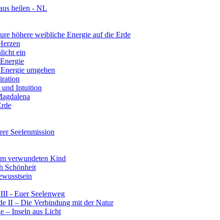
aus heilen - NL
re höhere weibliche Energie auf die Erde
 Herzen
licht ein
 Energie
r Energie umgehen
iration
und Intuition
 Magdalena
Erde
rer Seelenmission
rem verwundeten Kind
ch Schönheit
ewusstsein
III - Euer Seelenweg
e II – Die Verbindung mit der Natur
 – Inseln aus Licht