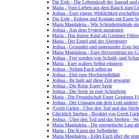
Die Erde - Die Lebenskraft der Jugend und d
Maria - Vom Lieben aus dem Bauch zum Li
Jeshua - Eure eigene Wirklichkeit erschaffen
Die Erde - Erdung und Kontakt mit Eurer S
Maria Magdalena - Wie Schönheitsideale u
Jeshua - Aus dem System aussteigen
Maria - Das Innere Kind als Geistiger Führe
Maria - Der Engel und der Abenteurer
Jeshua - Gesunder und ungesunder Zorn bei 
Maria Magdalena - Euer Herzzentrum ins G
Jeshua - Frei werden von Schuld- und Sch
Maria - Euer wahres Selbst erinnern
Jeshua - Nehmt Euch selbst an
Jeshua - Ehrt eure Hochsensibilität
Jeshua - Ihr habt auf diese Zeit gewartet
Jeshua - Die Reise Eurer Seele
Jeshua - Die Seele ist eure Schöpferin
Maria - Die Freundschaft Eurer Geistigen F
Jeshua - Der Umgang mit dem Leid anderer
/Gerrit Gielen - Über den Tod und das Sterb
Glücklich Sterben - Booklet von Gerrit Gie
Jeshua - Über den Tod und das Sterben - Wo
Maria Magdalena - Die energetische Last alte
Maria - Die Kunst der Selbstliebe
Maria Magdalena - Erdet Euch über die unte