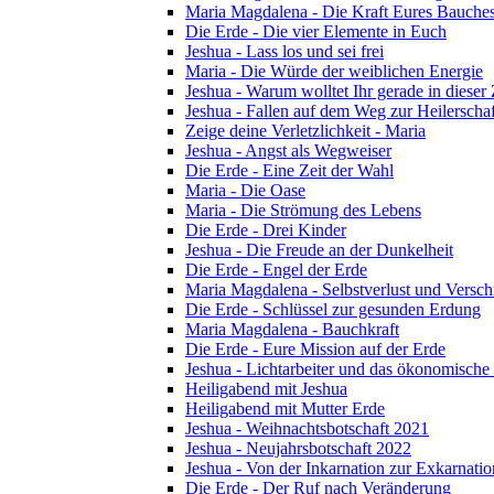
Maria Magdalena - Die Kraft Eures Bauche
Die Erde - Die vier Elemente in Euch
Jeshua - Lass los und sei frei
Maria - Die Würde der weiblichen Energie
Jeshua - Warum wolltet Ihr gerade in dieser
Jeshua - Fallen auf dem Weg zur Heilerschaf
Zeige deine Verletzlichkeit - Maria
Jeshua - Angst als Wegweiser
Die Erde - Eine Zeit der Wahl
Maria - Die Oase
Maria - Die Strömung des Lebens
Die Erde - Drei Kinder
Jeshua - Die Freude an der Dunkelheit
Die Erde - Engel der Erde
Maria Magdalena - Selbstverlust und Versc
Die Erde - Schlüssel zur gesunden Erdung
Maria Magdalena - Bauchkraft
Die Erde - Eure Mission auf der Erde
Jeshua - Lichtarbeiter und das ökonomische
Heiligabend mit Jeshua
Heiligabend mit Mutter Erde
Jeshua - Weihnachtsbotschaft 2021
Jeshua - Neujahrsbotschaft 2022
Jeshua - Von der Inkarnation zur Exkarnatio
Die Erde - Der Ruf nach Veränderung