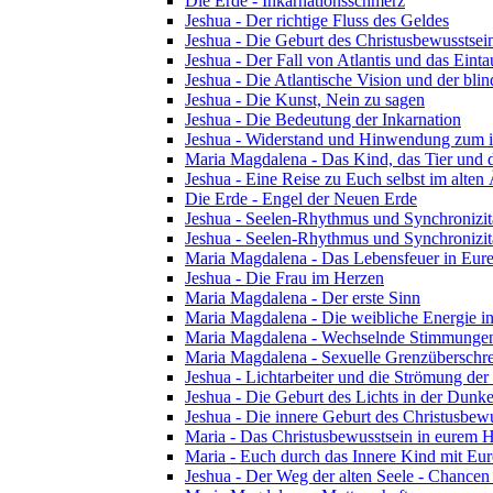
Die Erde - Inkarnationsschmerz
Jeshua - Der richtige Fluss des Geldes
Jeshua - Die Geburt des Christusbewusstsei
Jeshua - Der Fall von Atlantis und das Ein
Jeshua - Die Atlantische Vision und der blin
Jeshua - Die Kunst, Nein zu sagen
Jeshua - Die Bedeutung der Inkarnation
Jeshua - Widerstand und Hinwendung zum i
Maria Magdalena - Das Kind, das Tier und 
Jeshua - Eine Reise zu Euch selbst im alten
Die Erde - Engel der Neuen Erde
Jeshua - Seelen-Rhythmus und Synchronizität
Jeshua - Seelen-Rhythmus und Synchronizitä
Maria Magdalena - Das Lebensfeuer in Eu
Jeshua - Die Frau im Herzen
Maria Magdalena - Der erste Sinn
Maria Magdalena - Die weibliche Energie in 
Maria Magdalena - Wechselnde Stimmunge
Maria Magdalena - Sexuelle Grenzüberschrei
Jeshua - Lichtarbeiter und die Strömung der
Jeshua - Die Geburt des Lichts in der Dunke
Jeshua - Die innere Geburt des Christusbewu
Maria - Das Christusbewusstsein in eurem
Maria - Euch durch das Innere Kind mit Eur
Jeshua - Der Weg der alten Seele - Chancen