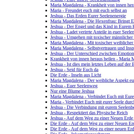
Maria Magdalena - Krankheit von innen her
Maria - Freundet euch mit euch selbst an
Jeshua - Das Erden Eurer Seelenenergie
Maria Magdalena - Die Hexenfrau: Bringt Eu
Jeshua - Der Engel und das Kind in Eurem
Jeshua - Ladet verirrte Anteile in euer Seelen
Jeshua - Umgehen mit toxischer männlicher
Maria Magdalena - Mit toxischer weibliche
Maria Magdalena - Selbstvertrauen und Insp
Jeshua - Der Unterschied zwischen Emotion 
Krankheit von innen heraus heilen - Maria
Jeshua - Ist dies mein letztes Leben auf der 
Jeshua - Seid für Euch da
Die Erde - Inseln aus Licht
Maria Magdalena - Der weibliche Aspekt eu
Jeshua - Euer Seelenweg
Nur eine Blume Jeshua
Maria Magdalena - Verbindet Euch mit Eu
Maria - Verbindet Euch mit eurer Seele dur
Jeshua - Die Verbindung mit eurem Seelenb
Jeshua - Respektiert das Physische Reich
Jeshua - Auf dem Weg zu einer Neuen Erde 
Die Erde - Auf dem Weg zu einer Neuen Erd
Die Erde - Auf dem Weg zu einer neuen Erde