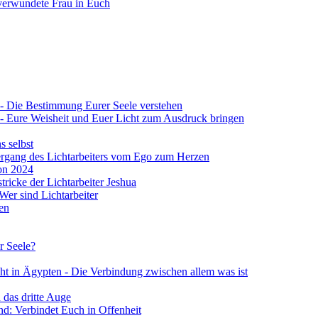
verwundete Frau in Euch
 4 - Die Bestimmung Eurer Seele verstehen
 4 - Eure Weisheit und Euer Licht zum Ausdruck bringen
s selbst
Übergang des Lichtarbeiters vom Ego zum Herzen
von 2024
stricke der Lichtarbeiter Jeshua
 Wer sind Lichtarbeiter
en
r Seele?
ht in Ägypten - Die Verbindung zwischen allem was ist
 das dritte Auge
d: Verbindet Euch in Offenheit