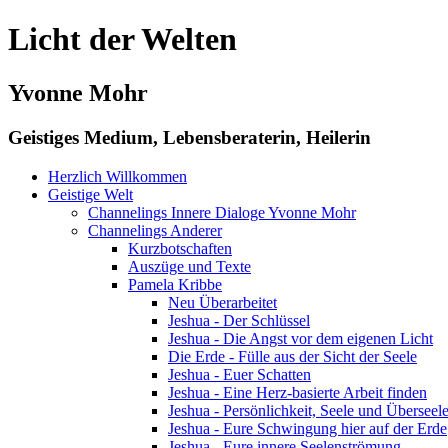
Licht der Welten
Yvonne Mohr
Geistiges Medium, Lebensberaterin, Heilerin
Herzlich Willkommen
Geistige Welt
Channelings Innere Dialoge Yvonne Mohr
Channelings Anderer
Kurzbotschaften
Auszüge und Texte
Pamela Kribbe
Neu Überarbeitet
Jeshua - Der Schlüssel
Jeshua - Die Angst vor dem eigenen Licht
Die Erde - Fülle aus der Sicht der Seele
Jeshua - Euer Schatten
Jeshua - Eine Herz-basierte Arbeit finden
Jeshua - Persönlichkeit, Seele und Überseel
Jeshua - Eure Schwingung hier auf der Erde
Jeshua - Eure innere Seelenströmung