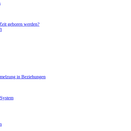
s
 Zeit geboren werden?
t
hmelzung in Beziehungen
 System
n