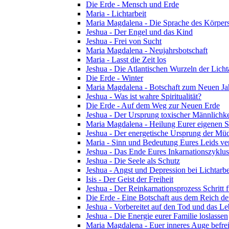
Die Erde - Mensch und Erde
Maria - Lichtarbeit
Maria Magdalena - Die Sprache des Körper
Jeshua - Der Engel und das Kind
Jeshua - Frei von Sucht
Maria Magdalena - Neujahrsbotschaft
Maria - Lasst die Zeit los
Jeshua - Die Atlantischen Wurzeln der Licht
Die Erde - Winter
Maria Magdalena - Botschaft zum Neuen Ja
Jeshua - Was ist wahre Spiritualität?
Die Erde - Auf dem Weg zur Neuen Erde
Jeshua - Der Ursprung toxischer Männlichke
Maria Magdalena - Heilung Eurer eigenen Se
Jeshua - Der energetische Ursprung der Müdi
Maria - Sinn und Bedeutung Eures Leids ve
Jeshua - Das Ende Eures Inkarnationszyklus
Jeshua - Die Seele als Schutz
Jeshua - Angst und Depression bei Lichtarbe
Isis - Der Geist der Freiheit
Jeshua - Der Reinkarnationsprozess Schritt f
Die Erde - Eine Botschaft aus dem Reich de
Jeshua - Vorbereitet auf den Tod und das L
Jeshua - Die Energie eurer Familie loslassen
Maria Magdalena - Euer inneres Auge befre