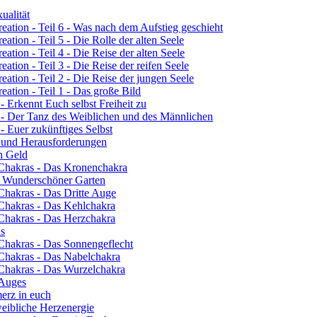
ualität
eation - Teil 6 - Was nach dem Aufstieg geschieht
ation - Teil 5 - Die Rolle der alten Seele
ation - Teil 4 - Die Reise der alten Seele
ation - Teil 3 - Die Reise der reifen Seele
eation - Teil 2 - Die Reise der jungen Seele
eation - Teil 1 - Das große Bild
- Erkennt Euch selbst Freiheit zu
3 - Der Tanz des Weiblichen und des Männlichen
- Euer zukünftiges Selbst
n und Herausforderungen
ch Geld
 Chakras - Das Kronenchakra
n Wunderschöner Garten
Chakras - Das Dritte Auge
 Chakras - Das Kehlchakra
 Chakras - Das Herzchakra
ns
 Chakras - Das Sonnengeflecht
 Chakras - Das Nabelchakra
 Chakras - Das Wurzelchakra
 Auges
erz in euch
eibliche Herzenergie