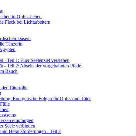
ns
tauchen in Opfer-Leben
de Fleck bei Lichtarbeitern
rdischen Dasein
die Tänzerin
 Ägypten
 - Teil 1: Euer Seelenziel verstehen
t - Teil 2: Abseits der vorgebahnten Pfade
rem Bauch
der Täterrolle
n
tung: Energetische Folgen für Opfer und Täter
 Fülle
lheit
sstseins
 Herzen empfangen
er Seele verbinden
 und Herausforderungen - Teil 2