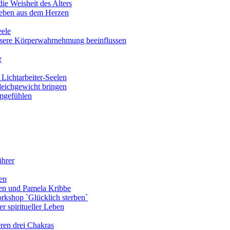
ie Weisheit des Alters
eben aus dem Herzen
eele
nsere Körperwahrnehmung beeinflussen
r
Lichtarbeiter-Seelen
leichgewicht bringen
amgefühlen
ührer
en
len und Pamela Kribbe
rkshop `Glücklich sterben`
r spiritueller Leben
ren drei Chakras