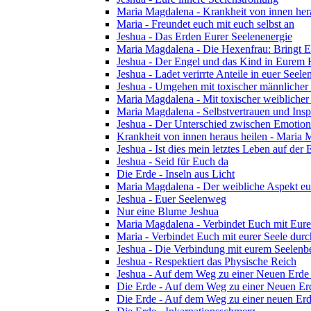
Maria Magdalena - Krankheit von innen her
Maria - Freundet euch mit euch selbst an
Jeshua - Das Erden Eurer Seelenenergie
Maria Magdalena - Die Hexenfrau: Bringt Eu
Jeshua - Der Engel und das Kind in Eurem
Jeshua - Ladet verirrte Anteile in euer Seelen
Jeshua - Umgehen mit toxischer männlicher
Maria Magdalena - Mit toxischer weibliche
Maria Magdalena - Selbstvertrauen und Insp
Jeshua - Der Unterschied zwischen Emotion 
Krankheit von innen heraus heilen - Maria
Jeshua - Ist dies mein letztes Leben auf der 
Jeshua - Seid für Euch da
Die Erde - Inseln aus Licht
Maria Magdalena - Der weibliche Aspekt eu
Jeshua - Euer Seelenweg
Nur eine Blume Jeshua
Maria Magdalena - Verbindet Euch mit Eu
Maria - Verbindet Euch mit eurer Seele dur
Jeshua - Die Verbindung mit eurem Seelenb
Jeshua - Respektiert das Physische Reich
Jeshua - Auf dem Weg zu einer Neuen Erde 
Die Erde - Auf dem Weg zu einer Neuen Erd
Die Erde - Auf dem Weg zu einer neuen Erde