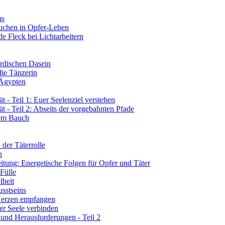
ns
tauchen in Opfer-Leben
de Fleck bei Lichtarbeitern
rdischen Dasein
die Tänzerin
 Ägypten
 - Teil 1: Euer Seelenziel verstehen
t - Teil 2: Abseits der vorgebahnten Pfade
rem Bauch
der Täterrolle
n
tung: Energetische Folgen für Opfer und Täter
 Fülle
lheit
sstseins
 Herzen empfangen
er Seele verbinden
 und Herausforderungen - Teil 2