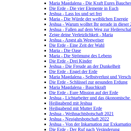
Maria Magdalena - Die Kraft Eures Bauche
Die Erde - Die vier Elemente in Euch
Jeshua - Lass los und sei frei
Maria - Die Würde der weiblichen Energie
Jeshua - Warum wolltet Ihr gerade in dieser
Jeshua - Fallen auf dem Weg zur Heilerschaf
Zeige deine Verletzlichkeit - Maria
Jeshua - Angst als Wegweiser
Die Erde - Eine Zeit der Wahl
Maria - Die Oase
Maria - Die Strömung des Lebens
Die Erde - Drei Kinder
Jeshua - Die Freude an der Dunkelheit
Die Erde - Engel der Erde
Maria Magdalena - Selbstverlust und Versc
Die Erde - Schlüssel zur gesunden Erdung
Maria Magdalena - Bauchkraft
Die Erde - Eure Mission auf der Erde
Jeshua - Lichtarbeiter und das ökonomische
Heiligabend mit Jeshua
Heiligabend mit Mutter Erde
Jeshua - Weihnachtsbotschaft 2021
Jeshua - Neujahrsbotschaft 2022
Jeshua - Von der Inkarnation zur Exkarnatio
Die Erde - Der Ruf nach Veränderung