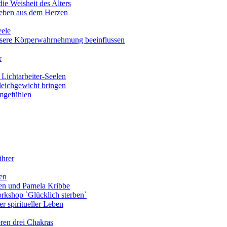
ie Weisheit des Alters
eben aus dem Herzen
eele
nsere Körperwahrnehmung beeinflussen
r
Lichtarbeiter-Seelen
leichgewicht bringen
amgefühlen
ührer
en
len und Pamela Kribbe
rkshop `Glücklich sterben`
r spiritueller Leben
ren drei Chakras