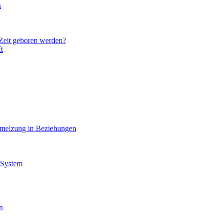
s
 Zeit geboren werden?
t
hmelzung in Beziehungen
 System
n