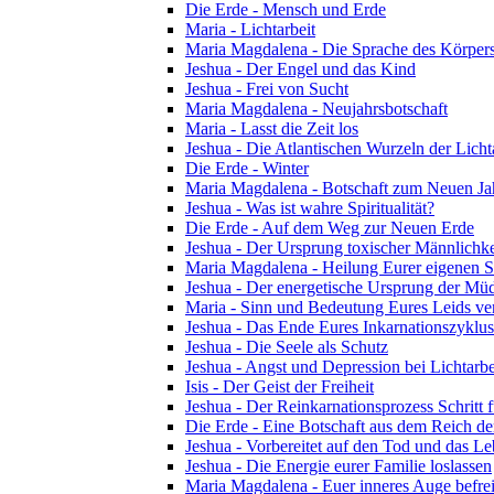
Die Erde - Mensch und Erde
Maria - Lichtarbeit
Maria Magdalena - Die Sprache des Körper
Jeshua - Der Engel und das Kind
Jeshua - Frei von Sucht
Maria Magdalena - Neujahrsbotschaft
Maria - Lasst die Zeit los
Jeshua - Die Atlantischen Wurzeln der Licht
Die Erde - Winter
Maria Magdalena - Botschaft zum Neuen Ja
Jeshua - Was ist wahre Spiritualität?
Die Erde - Auf dem Weg zur Neuen Erde
Jeshua - Der Ursprung toxischer Männlichke
Maria Magdalena - Heilung Eurer eigenen Se
Jeshua - Der energetische Ursprung der Müdi
Maria - Sinn und Bedeutung Eures Leids ve
Jeshua - Das Ende Eures Inkarnationszyklus
Jeshua - Die Seele als Schutz
Jeshua - Angst und Depression bei Lichtarbe
Isis - Der Geist der Freiheit
Jeshua - Der Reinkarnationsprozess Schritt f
Die Erde - Eine Botschaft aus dem Reich de
Jeshua - Vorbereitet auf den Tod und das L
Jeshua - Die Energie eurer Familie loslassen
Maria Magdalena - Euer inneres Auge befre