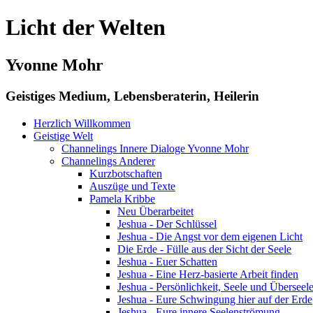
Licht der Welten
Yvonne Mohr
Geistiges Medium, Lebensberaterin, Heilerin
Herzlich Willkommen
Geistige Welt
Channelings Innere Dialoge Yvonne Mohr
Channelings Anderer
Kurzbotschaften
Auszüge und Texte
Pamela Kribbe
Neu Überarbeitet
Jeshua - Der Schlüssel
Jeshua - Die Angst vor dem eigenen Licht
Die Erde - Fülle aus der Sicht der Seele
Jeshua - Euer Schatten
Jeshua - Eine Herz-basierte Arbeit finden
Jeshua - Persönlichkeit, Seele und Überseel
Jeshua - Eure Schwingung hier auf der Erde
Jeshua - Eure innere Seelenströmung