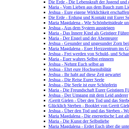
Die Erde - Die Lebenskraft der Jugend und d
Maria - Vom Lieben aus dem Bauch zum Li
Jeshua - Eure eigene Wirklichkeit erschaffen
Die Erde - Erdung und Kontakt mit Eurer S
Maria Magdalena - Wie Schönheitsideale u
Jeshua - Aus dem System aussteigen
Maria - Das Innere Kind als Geistiger Führe
Maria - Der Engel und der Abenteurer
Jeshua - Gesunder und ungesunder Zorn bei 
Maria Magdalena - Euer Herzzentrum ins G
Jeshua - Frei werden von Schuld- und Sch
Maria - Euer wahres Selbst erinnern
Jeshua - Nehmt Euch selbst an
Jeshua - Ehrt eure Hochsensibilität
Jeshua - Ihr habt auf diese Zeit gewartet
Jeshua - Die Reise Eurer Seele
Jeshua - Die Seele ist eure Schöpferin
Maria - Die Freundschaft Eurer Geistigen F
Jeshua - Der Umgang mit dem Leid anderer
/Gerrit Gielen - Über den Tod und das Sterb
Glücklich Sterben - Booklet von Gerrit Gie
Jeshua - Über den Tod und das Sterben - Wo
Maria Magdalena - Die energetische Last alte
Maria - Die Kunst der Selbstliebe
Maria Magdalena - Erdet Euch über die unte