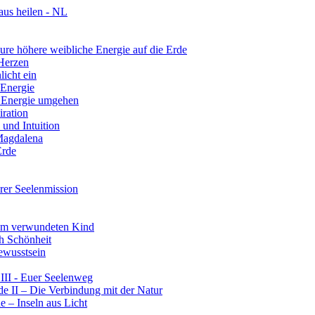
aus heilen - NL
re höhere weibliche Energie auf die Erde
 Herzen
licht ein
 Energie
r Energie umgehen
iration
und Intuition
 Magdalena
Erde
rer Seelenmission
rem verwundeten Kind
ch Schönheit
ewusstsein
III - Euer Seelenweg
e II – Die Verbindung mit der Natur
 – Inseln aus Licht