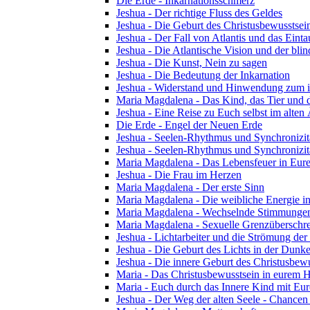
Die Erde - Inkarnationsschmerz
Jeshua - Der richtige Fluss des Geldes
Jeshua - Die Geburt des Christusbewusstsei
Jeshua - Der Fall von Atlantis und das Ein
Jeshua - Die Atlantische Vision und der blin
Jeshua - Die Kunst, Nein zu sagen
Jeshua - Die Bedeutung der Inkarnation
Jeshua - Widerstand und Hinwendung zum i
Maria Magdalena - Das Kind, das Tier und 
Jeshua - Eine Reise zu Euch selbst im alten
Die Erde - Engel der Neuen Erde
Jeshua - Seelen-Rhythmus und Synchronizität
Jeshua - Seelen-Rhythmus und Synchronizitä
Maria Magdalena - Das Lebensfeuer in Eu
Jeshua - Die Frau im Herzen
Maria Magdalena - Der erste Sinn
Maria Magdalena - Die weibliche Energie in 
Maria Magdalena - Wechselnde Stimmunge
Maria Magdalena - Sexuelle Grenzüberschrei
Jeshua - Lichtarbeiter und die Strömung der
Jeshua - Die Geburt des Lichts in der Dunke
Jeshua - Die innere Geburt des Christusbewu
Maria - Das Christusbewusstsein in eurem
Maria - Euch durch das Innere Kind mit Eur
Jeshua - Der Weg der alten Seele - Chancen