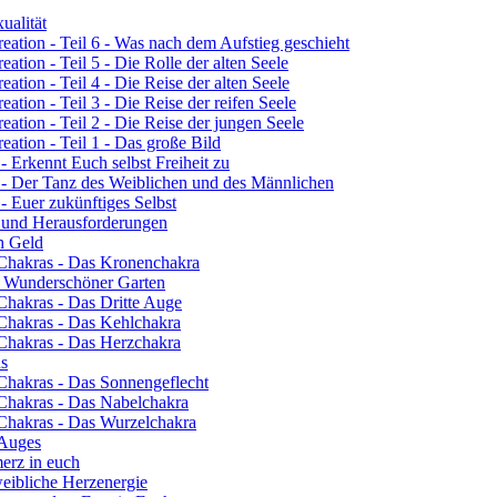
ualität
eation - Teil 6 - Was nach dem Aufstieg geschieht
ation - Teil 5 - Die Rolle der alten Seele
ation - Teil 4 - Die Reise der alten Seele
ation - Teil 3 - Die Reise der reifen Seele
eation - Teil 2 - Die Reise der jungen Seele
eation - Teil 1 - Das große Bild
- Erkennt Euch selbst Freiheit zu
3 - Der Tanz des Weiblichen und des Männlichen
- Euer zukünftiges Selbst
n und Herausforderungen
ch Geld
 Chakras - Das Kronenchakra
n Wunderschöner Garten
Chakras - Das Dritte Auge
 Chakras - Das Kehlchakra
 Chakras - Das Herzchakra
ns
 Chakras - Das Sonnengeflecht
 Chakras - Das Nabelchakra
 Chakras - Das Wurzelchakra
 Auges
erz in euch
eibliche Herzenergie