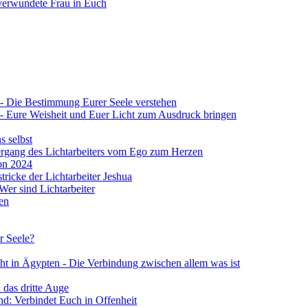
verwundete Frau in Euch
 4 - Die Bestimmung Eurer Seele verstehen
 4 - Eure Weisheit und Euer Licht zum Ausdruck bringen
s selbst
Übergang des Lichtarbeiters vom Ego zum Herzen
von 2024
stricke der Lichtarbeiter Jeshua
 Wer sind Lichtarbeiter
en
r Seele?
ht in Ägypten - Die Verbindung zwischen allem was ist
 das dritte Auge
d: Verbindet Euch in Offenheit