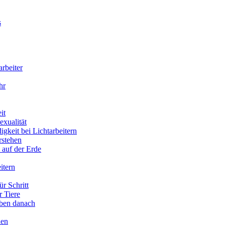
s
arbeiter
hr
it
xualität
gkeit bei Lichtarbeitern
rstehen
 auf der Erde
itern
ür Schritt
r Tiere
eben danach
ien