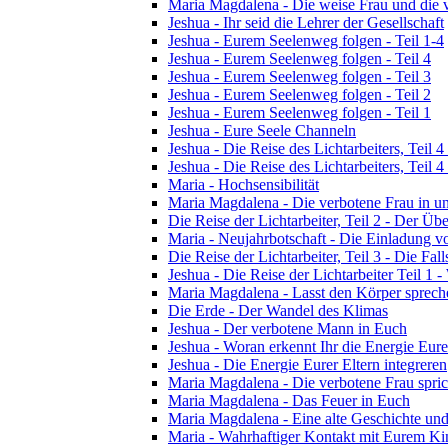
Maria Magdalena - Die weise Frau und die 
Jeshua - Ihr seid die Lehrer der Gesellschaft
Jeshua - Eurem Seelenweg folgen - Teil 1-4
Jeshua - Eurem Seelenweg folgen - Teil 4
Jeshua - Eurem Seelenweg folgen - Teil 3
Jeshua - Eurem Seelenweg folgen - Teil 2
Jeshua - Eurem Seelenweg folgen - Teil 1
Jeshua - Eure Seele Channeln
Jeshua - Die Reise des Lichtarbeiters, Teil
Jeshua - Die Reise des Lichtarbeiters, Teil
Maria - Hochsensibilität
Maria Magdalena - Die verbotene Frau in un
Die Reise der Lichtarbeiter, Teil 2 - Der 
Maria - Neujahrbotschaft - Die Einladung 
Die Reise der Lichtarbeiter, Teil 3 - Die Fall
Jeshua - Die Reise der Lichtarbeiter Teil 1 -
Maria Magdalena - Lasst den Körper sprech
Die Erde - Der Wandel des Klimas
Jeshua - Der verbotene Mann in Euch
Jeshua - Woran erkennt Ihr die Energie Eure
Jeshua - Die Energie Eurer Eltern integreren
Maria Magdalena - Die verbotene Frau spric
Maria Magdalena - Das Feuer in Euch
Maria Magdalena - Eine alte Geschichte und
Maria - Wahrhaftiger Kontakt mit Eurem Kin