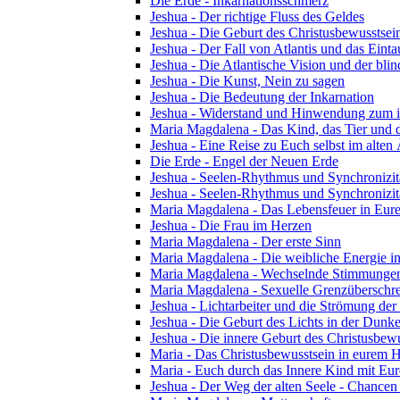
Die Erde - Inkarnationsschmerz
Jeshua - Der richtige Fluss des Geldes
Jeshua - Die Geburt des Christusbewusstsei
Jeshua - Der Fall von Atlantis und das Ein
Jeshua - Die Atlantische Vision und der blin
Jeshua - Die Kunst, Nein zu sagen
Jeshua - Die Bedeutung der Inkarnation
Jeshua - Widerstand und Hinwendung zum i
Maria Magdalena - Das Kind, das Tier und 
Jeshua - Eine Reise zu Euch selbst im alten
Die Erde - Engel der Neuen Erde
Jeshua - Seelen-Rhythmus und Synchronizität
Jeshua - Seelen-Rhythmus und Synchronizitä
Maria Magdalena - Das Lebensfeuer in Eu
Jeshua - Die Frau im Herzen
Maria Magdalena - Der erste Sinn
Maria Magdalena - Die weibliche Energie in 
Maria Magdalena - Wechselnde Stimmunge
Maria Magdalena - Sexuelle Grenzüberschrei
Jeshua - Lichtarbeiter und die Strömung der
Jeshua - Die Geburt des Lichts in der Dunke
Jeshua - Die innere Geburt des Christusbewu
Maria - Das Christusbewusstsein in eurem
Maria - Euch durch das Innere Kind mit Eur
Jeshua - Der Weg der alten Seele - Chancen