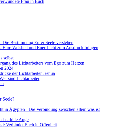
verwundete Frau in Euch
 4 - Die Bestimmung Eurer Seele verstehen
 4 - Eure Weisheit und Euer Licht zum Ausdruck bringen
s selbst
Übergang des Lichtarbeiters vom Ego zum Herzen
von 2024
stricke der Lichtarbeiter Jeshua
 Wer sind Lichtarbeiter
en
r Seele?
ht in Ägypten - Die Verbindung zwischen allem was ist
 das dritte Auge
d: Verbindet Euch in Offenheit