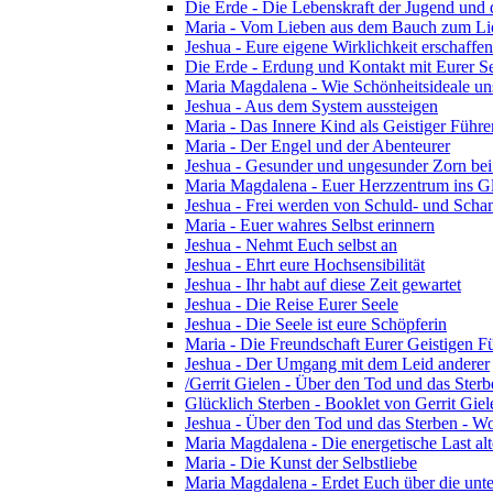
Die Erde - Die Lebenskraft der Jugend und d
Maria - Vom Lieben aus dem Bauch zum Li
Jeshua - Eure eigene Wirklichkeit erschaffen
Die Erde - Erdung und Kontakt mit Eurer S
Maria Magdalena - Wie Schönheitsideale u
Jeshua - Aus dem System aussteigen
Maria - Das Innere Kind als Geistiger Führe
Maria - Der Engel und der Abenteurer
Jeshua - Gesunder und ungesunder Zorn bei 
Maria Magdalena - Euer Herzzentrum ins G
Jeshua - Frei werden von Schuld- und Sch
Maria - Euer wahres Selbst erinnern
Jeshua - Nehmt Euch selbst an
Jeshua - Ehrt eure Hochsensibilität
Jeshua - Ihr habt auf diese Zeit gewartet
Jeshua - Die Reise Eurer Seele
Jeshua - Die Seele ist eure Schöpferin
Maria - Die Freundschaft Eurer Geistigen F
Jeshua - Der Umgang mit dem Leid anderer
/Gerrit Gielen - Über den Tod und das Sterb
Glücklich Sterben - Booklet von Gerrit Gie
Jeshua - Über den Tod und das Sterben - Wo
Maria Magdalena - Die energetische Last alte
Maria - Die Kunst der Selbstliebe
Maria Magdalena - Erdet Euch über die unte