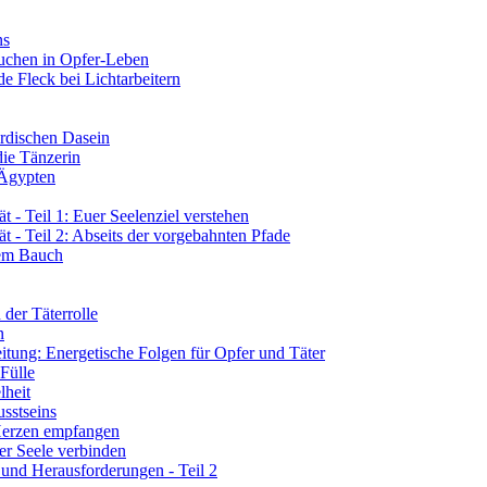
ns
tauchen in Opfer-Leben
de Fleck bei Lichtarbeitern
rdischen Dasein
die Tänzerin
 Ägypten
 - Teil 1: Euer Seelenziel verstehen
t - Teil 2: Abseits der vorgebahnten Pfade
rem Bauch
der Täterrolle
n
tung: Energetische Folgen für Opfer und Täter
 Fülle
lheit
sstseins
 Herzen empfangen
er Seele verbinden
 und Herausforderungen - Teil 2