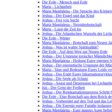
Die Erde - Mensch und Erde
Maria - Lichtarbeit
Maria Magdalena - Die Sprache des Körper
Jeshua - Der Engel und das Kind
Jeshua - Frei von Sucht
Maria Magdalena - Neujahrsbotschaft
Maria - Lasst die Zeit los
Jeshua - Die Atlantischen Wurzeln der Licht
Die Erde - Winter
Maria Magdalena - Botschaft zum Neuen Ja
Jeshua - Was ist wahre Spiritualität?
Die Erde - Auf dem Weg zur Neuen Erde
Jeshua - Der Ursprung toxischer Männlichke
Maria Magdalena - Heilung Eurer eigenen Se
Jeshua - Der energetische Ursprung der Müdi
Maria - Sinn und Bedeutung Eures Leids ve
Jeshua - Das Ende Eures Inkarnationszyklus
Jeshua - Die Seele als Schutz
Jeshua - Angst und Depression bei Lichtarbe
Isis - Der Geist der Freiheit
Jeshua - Der Reinkarnationsprozess Schritt f
Die Erde - Eine Botschaft aus dem Reich de
Jeshua - Vorbereitet auf den Tod und das L
Jeshua - Die Energie eurer Familie loslassen
Maria Magdalena - Euer inneres Auge befre