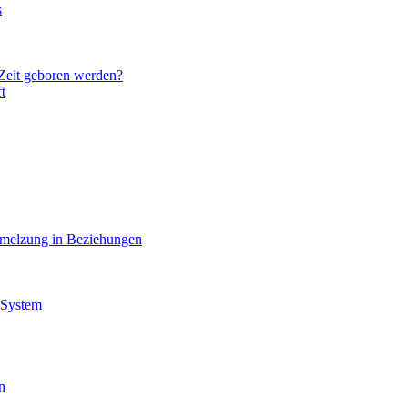
s
 Zeit geboren werden?
t
hmelzung in Beziehungen
 System
n