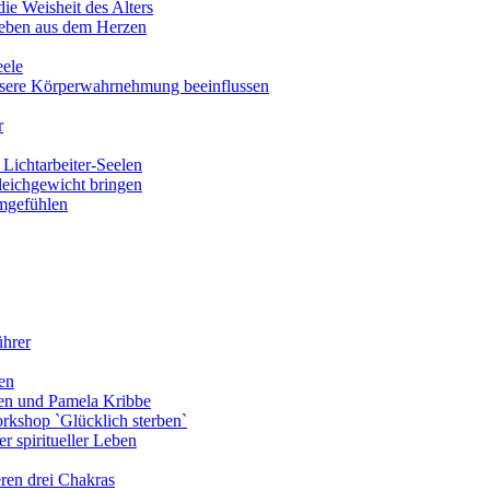
ie Weisheit des Alters
eben aus dem Herzen
eele
nsere Körperwahrnehmung beeinflussen
r
Lichtarbeiter-Seelen
leichgewicht bringen
amgefühlen
ührer
en
len und Pamela Kribbe
rkshop `Glücklich sterben`
r spiritueller Leben
ren drei Chakras