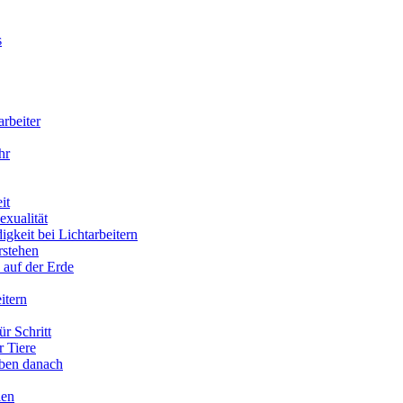
s
arbeiter
hr
it
xualität
gkeit bei Lichtarbeitern
rstehen
 auf der Erde
itern
ür Schritt
r Tiere
eben danach
ien