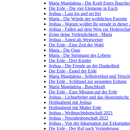
Maria Magdalena - Die Kraft Eures Bauche
Die Erde - Die vier Elemente in Euch
Jeshua - Lass los und sei frei
Maria - Die Würde der weiblichen Energie
Jeshua - Warum wolltet Ihr gerade in dieser
Jeshua - Fallen auf dem Weg zur Heilerschaf
Zeige deine Verletzlichkeit - Maria
Jeshua - Angst als Wegweiser
Die Erde - Eine Zeit der Wahl
Maria - Die Oase
Maria - Die Strömung des Lebens
Die Erde - Drei Kinder
Jeshua - Die Freude an der Dunkelheit
Die Erde - Engel der Erde
Maria Magdalena - Selbstverlust und Versc
Die Erde - Schlüssel zur gesunden Erdung
Maria Magdalena - Bauchkraft
Die Erde - Eure Mission auf der Erde
Jeshua - Lichtarbeiter und das ökonomische
Heiligabend mit Jeshua
Heiligabend mit Mutter Erde
Jeshua - Weihnachtsbotschaft 2021
Jeshua - Neujahrsbotschaft 2022
Jeshua - Von der Inkarnation zur Exkarnatio
Die Erde - Der Ruf nach Veränderung