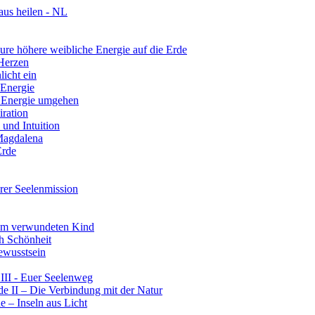
aus heilen - NL
re höhere weibliche Energie auf die Erde
 Herzen
licht ein
 Energie
r Energie umgehen
iration
und Intuition
 Magdalena
Erde
rer Seelenmission
rem verwundeten Kind
ch Schönheit
ewusstsein
III - Euer Seelenweg
e II – Die Verbindung mit der Natur
 – Inseln aus Licht