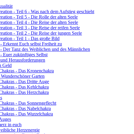
ualität
eation - Teil 6 - Was nach dem Aufstieg geschieht
ation - Teil 5 - Die Rolle der alten Seele
ation - Teil 4 - Die Reise der alten Seele
ation - Teil 3 - Die Reise der reifen Seele
eation - Teil 2 - Die Reise der jungen Seele
eation - Teil 1 - Das große Bild
- Erkennt Euch selbst Freiheit zu
3 - Der Tanz des Weiblichen und des Männlichen
- Euer zukünftiges Selbst
n und Herausforderungen
ch Geld
 Chakras - Das Kronenchakra
n Wunderschöner Garten
Chakras - Das Dritte Auge
 Chakras - Das Kehlchakra
 Chakras - Das Herzchakra
ns
 Chakras - Das Sonnengeflecht
 Chakras - Das Nabelchakra
 Chakras - Das Wurzelchakra
 Auges
erz in euch
eibliche Herzenergie