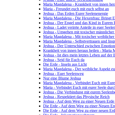
Maria Magdalena - Krankheit von innen her
Maria - Freundet euch mit euch selbst an
Jeshua - Das Erden Eurer Seelenenergie
Maria Magdalena - Die Hexenfrau: Bringt Eu
Jeshua - Der Engel und das Kind in Eurem
Jeshua - Ladet verirrte Anteile in euer Seelen
Jeshua - Umgehen mit toxischer männlicher
Maria Magdalena - Mit toxischer weibliche
Maria Magdalena - Selbstvertrauen und Insp
Jeshua - Der Unterschied zwischen Emotion 
Krankheit von innen heraus heilen - Maria
Jeshua - Ist dies mein letztes Leben auf der 
Jeshua - Seid für Euch da
Die Erde - Inseln aus Licht
Maria Magdalena - Der weibliche Aspekt eu
Jeshua - Euer Seelenweg
Nur eine Blume Jeshua
Maria Magdalena - Verbindet Euch mit Eu
Maria - Verbindet Euch mit eurer Seele dur
Jeshua - Die Verbindung mit eurem Seelenb
Jeshua - Respektiert das Physische Reich
Jeshua - Auf dem Weg zu einer Neuen Erde 
Die Erde - Auf dem Weg zu einer Neuen Erd
Die Erde - Auf dem Weg zu einer neuen Erde