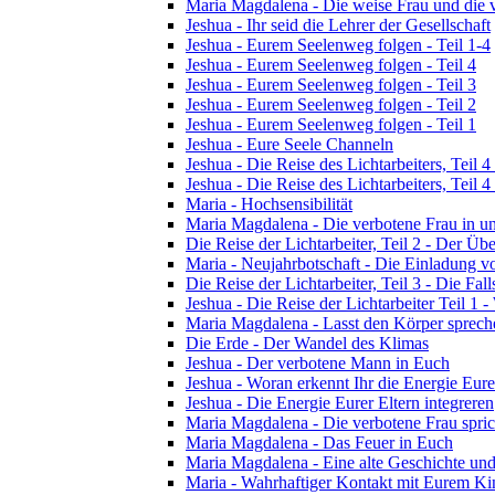
Maria Magdalena - Die weise Frau und die 
Jeshua - Ihr seid die Lehrer der Gesellschaft
Jeshua - Eurem Seelenweg folgen - Teil 1-4
Jeshua - Eurem Seelenweg folgen - Teil 4
Jeshua - Eurem Seelenweg folgen - Teil 3
Jeshua - Eurem Seelenweg folgen - Teil 2
Jeshua - Eurem Seelenweg folgen - Teil 1
Jeshua - Eure Seele Channeln
Jeshua - Die Reise des Lichtarbeiters, Teil
Jeshua - Die Reise des Lichtarbeiters, Teil
Maria - Hochsensibilität
Maria Magdalena - Die verbotene Frau in un
Die Reise der Lichtarbeiter, Teil 2 - Der 
Maria - Neujahrbotschaft - Die Einladung 
Die Reise der Lichtarbeiter, Teil 3 - Die Fall
Jeshua - Die Reise der Lichtarbeiter Teil 1 -
Maria Magdalena - Lasst den Körper sprech
Die Erde - Der Wandel des Klimas
Jeshua - Der verbotene Mann in Euch
Jeshua - Woran erkennt Ihr die Energie Eure
Jeshua - Die Energie Eurer Eltern integreren
Maria Magdalena - Die verbotene Frau spric
Maria Magdalena - Das Feuer in Euch
Maria Magdalena - Eine alte Geschichte und
Maria - Wahrhaftiger Kontakt mit Eurem Kin