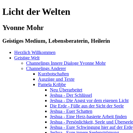
Licht der Welten
Yvonne Mohr
Geistiges Medium, Lebensberaterin, Heilerin
Herzlich Willkommen
Geistige Welt
Channelings Innere Dialoge Yvonne Mohr
Channelings Anderer
Kurzbotschaften
Auszüge und Texte
Pamela Kribbe
Neu Überarbeitet
Jeshua - Der Schlüssel
Jeshua - Die Angst vor dem eigenen Licht
Die Erde - Fülle aus der Sicht der Seele
Jeshua - Euer Schatten
Jeshua - Eine Herz-basierte Arbeit finden
Jeshua - Persönlichkeit, Seele und Überseel
Jeshua - Eure Schwingung hier auf der Erde
Jeshua - Eure innere Seelenströmung