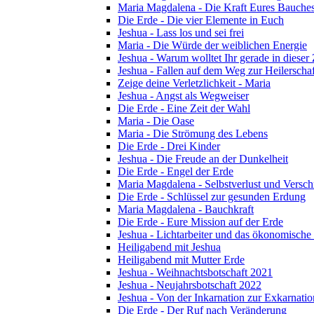
Maria Magdalena - Die Kraft Eures Bauche
Die Erde - Die vier Elemente in Euch
Jeshua - Lass los und sei frei
Maria - Die Würde der weiblichen Energie
Jeshua - Warum wolltet Ihr gerade in dieser
Jeshua - Fallen auf dem Weg zur Heilerschaf
Zeige deine Verletzlichkeit - Maria
Jeshua - Angst als Wegweiser
Die Erde - Eine Zeit der Wahl
Maria - Die Oase
Maria - Die Strömung des Lebens
Die Erde - Drei Kinder
Jeshua - Die Freude an der Dunkelheit
Die Erde - Engel der Erde
Maria Magdalena - Selbstverlust und Versc
Die Erde - Schlüssel zur gesunden Erdung
Maria Magdalena - Bauchkraft
Die Erde - Eure Mission auf der Erde
Jeshua - Lichtarbeiter und das ökonomische
Heiligabend mit Jeshua
Heiligabend mit Mutter Erde
Jeshua - Weihnachtsbotschaft 2021
Jeshua - Neujahrsbotschaft 2022
Jeshua - Von der Inkarnation zur Exkarnatio
Die Erde - Der Ruf nach Veränderung