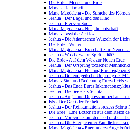
Die Erde - Mensch und Erde
Maria - Lichtarbeit
Maria Magdalena - Die Sprache des Körper
Jeshua - Der Engel und das Kind
Jeshua - Frei von Sucht
Maria Magdalena - Neujahrsbotschaft
Maria - Lasst die Zeit los
Jeshua - Die Atlantischen Wurzeln der Licht
Die Erde - Winter
Maria Magdalena - Botschaft zum Neuen Ja
Jeshua - Was ist wahre Spiritualität?
Die Erde - Auf dem Weg zur Neuen Erde
Jeshua - Der Ursprung toxischer Männlichke
Maria Magdalena - Heilung Eurer eigenen Se
Jeshua - Der energetische Ursprung der Müdi
Maria - Sinn und Bedeutung Eures Leids ve
Jeshua - Das Ende Eures Inkarnationszyklus
Jeshua - Die Seele als Schutz
Jeshua - Angst und Depression bei Lichtarbe
Isis - Der Geist der Freiheit
Jeshua - Der Reinkarnationsprozess Schritt f
Die Erde - Eine Botschaft aus dem Reich de
Jeshua - Vorbereitet auf den Tod und das L
Jeshua - Die Energie eurer Familie loslassen
Maria Magdalena - Euer inneres Auge befre