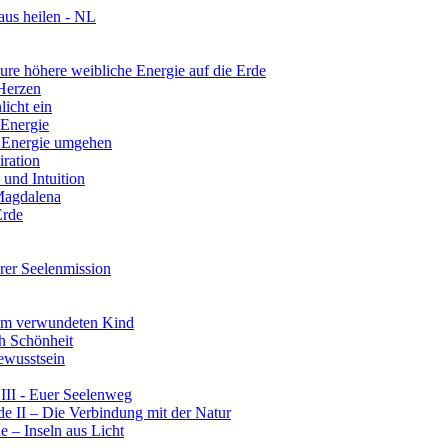
aus heilen - NL
re höhere weibliche Energie auf die Erde
 Herzen
licht ein
 Energie
r Energie umgehen
iration
und Intuition
 Magdalena
Erde
rer Seelenmission
rem verwundeten Kind
ch Schönheit
ewusstsein
III - Euer Seelenweg
e II – Die Verbindung mit der Natur
 – Inseln aus Licht