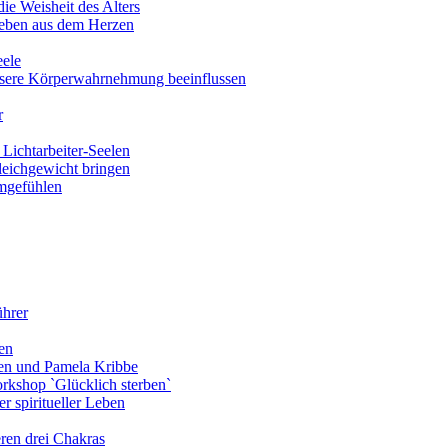
ie Weisheit des Alters
eben aus dem Herzen
eele
nsere Körperwahrnehmung beeinflussen
r
Lichtarbeiter-Seelen
leichgewicht bringen
amgefühlen
ührer
en
len und Pamela Kribbe
rkshop `Glücklich sterben`
r spiritueller Leben
ren drei Chakras