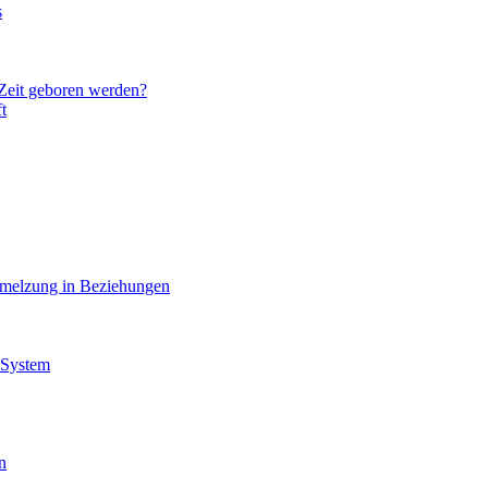
s
 Zeit geboren werden?
t
hmelzung in Beziehungen
 System
n