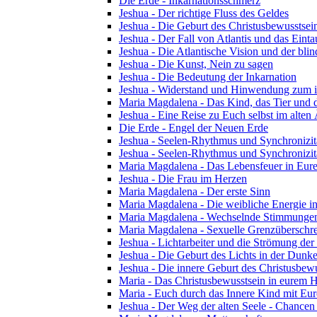
Die Erde - Inkarnationsschmerz
Jeshua - Der richtige Fluss des Geldes
Jeshua - Die Geburt des Christusbewusstsei
Jeshua - Der Fall von Atlantis und das Ein
Jeshua - Die Atlantische Vision und der blin
Jeshua - Die Kunst, Nein zu sagen
Jeshua - Die Bedeutung der Inkarnation
Jeshua - Widerstand und Hinwendung zum i
Maria Magdalena - Das Kind, das Tier und 
Jeshua - Eine Reise zu Euch selbst im alten
Die Erde - Engel der Neuen Erde
Jeshua - Seelen-Rhythmus und Synchronizität
Jeshua - Seelen-Rhythmus und Synchronizitä
Maria Magdalena - Das Lebensfeuer in Eu
Jeshua - Die Frau im Herzen
Maria Magdalena - Der erste Sinn
Maria Magdalena - Die weibliche Energie in 
Maria Magdalena - Wechselnde Stimmunge
Maria Magdalena - Sexuelle Grenzüberschrei
Jeshua - Lichtarbeiter und die Strömung der
Jeshua - Die Geburt des Lichts in der Dunke
Jeshua - Die innere Geburt des Christusbewu
Maria - Das Christusbewusstsein in eurem
Maria - Euch durch das Innere Kind mit Eur
Jeshua - Der Weg der alten Seele - Chancen