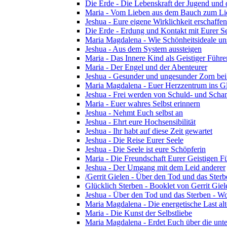
Die Erde - Die Lebenskraft der Jugend und d
Maria - Vom Lieben aus dem Bauch zum Li
Jeshua - Eure eigene Wirklichkeit erschaffen
Die Erde - Erdung und Kontakt mit Eurer S
Maria Magdalena - Wie Schönheitsideale u
Jeshua - Aus dem System aussteigen
Maria - Das Innere Kind als Geistiger Führe
Maria - Der Engel und der Abenteurer
Jeshua - Gesunder und ungesunder Zorn bei 
Maria Magdalena - Euer Herzzentrum ins G
Jeshua - Frei werden von Schuld- und Sch
Maria - Euer wahres Selbst erinnern
Jeshua - Nehmt Euch selbst an
Jeshua - Ehrt eure Hochsensibilität
Jeshua - Ihr habt auf diese Zeit gewartet
Jeshua - Die Reise Eurer Seele
Jeshua - Die Seele ist eure Schöpferin
Maria - Die Freundschaft Eurer Geistigen F
Jeshua - Der Umgang mit dem Leid anderer
/Gerrit Gielen - Über den Tod und das Sterb
Glücklich Sterben - Booklet von Gerrit Gie
Jeshua - Über den Tod und das Sterben - Wo
Maria Magdalena - Die energetische Last alte
Maria - Die Kunst der Selbstliebe
Maria Magdalena - Erdet Euch über die unte