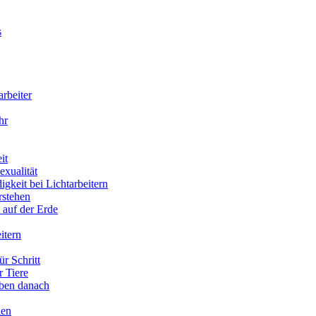
s
arbeiter
hr
it
xualität
gkeit bei Lichtarbeitern
rstehen
 auf der Erde
itern
ür Schritt
r Tiere
eben danach
ien