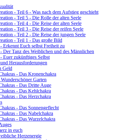
ualität
eation - Teil 6 - Was nach dem Aufstieg geschieht
ation - Teil 5 - Die Rolle der alten Seele
ation - Teil 4 - Die Reise der alten Seele
ation - Teil 3 - Die Reise der reifen Seele
eation - Teil 2 - Die Reise der jungen Seele
eation - Teil 1 - Das große Bild
- Erkennt Euch selbst Freiheit zu
3 - Der Tanz des Weiblichen und des Männlichen
- Euer zukünftiges Selbst
n und Herausforderungen
ch Geld
 Chakras - Das Kronenchakra
n Wunderschöner Garten
Chakras - Das Dritte Auge
 Chakras - Das Kehlchakra
 Chakras - Das Herzchakra
ns
 Chakras - Das Sonnengeflecht
 Chakras - Das Nabelchakra
 Chakras - Das Wurzelchakra
 Auges
erz in euch
eibliche Herzenergie