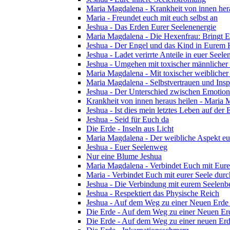
Maria Magdalena - Krankheit von innen her
Maria - Freundet euch mit euch selbst an
Jeshua - Das Erden Eurer Seelenenergie
Maria Magdalena - Die Hexenfrau: Bringt Eu
Jeshua - Der Engel und das Kind in Eurem
Jeshua - Ladet verirrte Anteile in euer Seelen
Jeshua - Umgehen mit toxischer männlicher
Maria Magdalena - Mit toxischer weibliche
Maria Magdalena - Selbstvertrauen und Insp
Jeshua - Der Unterschied zwischen Emotion 
Krankheit von innen heraus heilen - Maria
Jeshua - Ist dies mein letztes Leben auf der 
Jeshua - Seid für Euch da
Die Erde - Inseln aus Licht
Maria Magdalena - Der weibliche Aspekt eu
Jeshua - Euer Seelenweg
Nur eine Blume Jeshua
Maria Magdalena - Verbindet Euch mit Eu
Maria - Verbindet Euch mit eurer Seele dur
Jeshua - Die Verbindung mit eurem Seelenb
Jeshua - Respektiert das Physische Reich
Jeshua - Auf dem Weg zu einer Neuen Erde 
Die Erde - Auf dem Weg zu einer Neuen Erd
Die Erde - Auf dem Weg zu einer neuen Erde