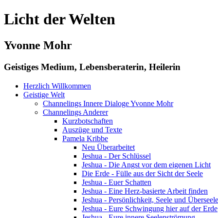
Licht der Welten
Yvonne Mohr
Geistiges Medium, Lebensberaterin, Heilerin
Herzlich Willkommen
Geistige Welt
Channelings Innere Dialoge Yvonne Mohr
Channelings Anderer
Kurzbotschaften
Auszüge und Texte
Pamela Kribbe
Neu Überarbeitet
Jeshua - Der Schlüssel
Jeshua - Die Angst vor dem eigenen Licht
Die Erde - Fülle aus der Sicht der Seele
Jeshua - Euer Schatten
Jeshua - Eine Herz-basierte Arbeit finden
Jeshua - Persönlichkeit, Seele und Überseel
Jeshua - Eure Schwingung hier auf der Erde
Jeshua - Eure innere Seelenströmung