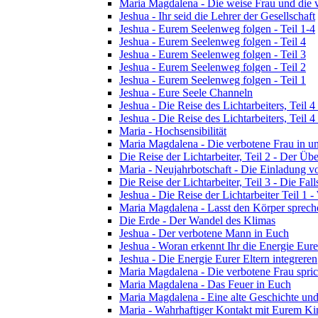
Maria Magdalena - Die weise Frau und die 
Jeshua - Ihr seid die Lehrer der Gesellschaft
Jeshua - Eurem Seelenweg folgen - Teil 1-4
Jeshua - Eurem Seelenweg folgen - Teil 4
Jeshua - Eurem Seelenweg folgen - Teil 3
Jeshua - Eurem Seelenweg folgen - Teil 2
Jeshua - Eurem Seelenweg folgen - Teil 1
Jeshua - Eure Seele Channeln
Jeshua - Die Reise des Lichtarbeiters, Teil
Jeshua - Die Reise des Lichtarbeiters, Teil
Maria - Hochsensibilität
Maria Magdalena - Die verbotene Frau in un
Die Reise der Lichtarbeiter, Teil 2 - Der 
Maria - Neujahrbotschaft - Die Einladung 
Die Reise der Lichtarbeiter, Teil 3 - Die Fall
Jeshua - Die Reise der Lichtarbeiter Teil 1 -
Maria Magdalena - Lasst den Körper sprech
Die Erde - Der Wandel des Klimas
Jeshua - Der verbotene Mann in Euch
Jeshua - Woran erkennt Ihr die Energie Eure
Jeshua - Die Energie Eurer Eltern integreren
Maria Magdalena - Die verbotene Frau spric
Maria Magdalena - Das Feuer in Euch
Maria Magdalena - Eine alte Geschichte und
Maria - Wahrhaftiger Kontakt mit Eurem Kin