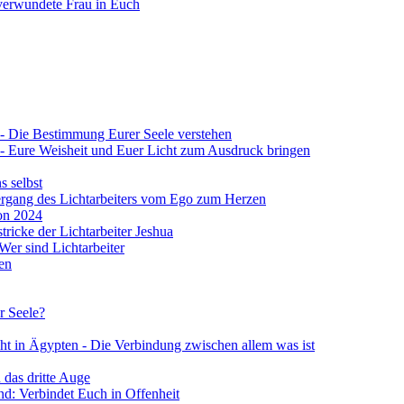
verwundete Frau in Euch
 4 - Die Bestimmung Eurer Seele verstehen
 4 - Eure Weisheit und Euer Licht zum Ausdruck bringen
s selbst
Übergang des Lichtarbeiters vom Ego zum Herzen
von 2024
stricke der Lichtarbeiter Jeshua
 Wer sind Lichtarbeiter
en
r Seele?
ht in Ägypten - Die Verbindung zwischen allem was ist
 das dritte Auge
d: Verbindet Euch in Offenheit