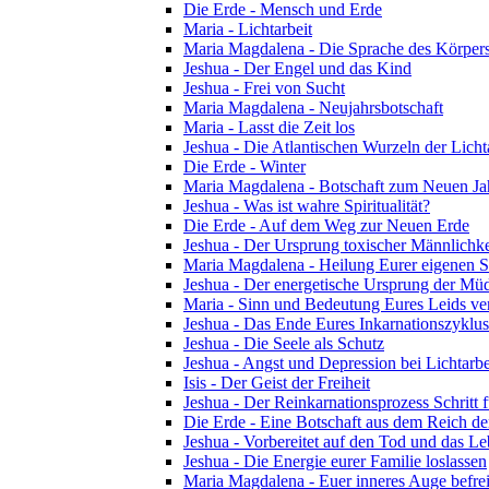
Die Erde - Mensch und Erde
Maria - Lichtarbeit
Maria Magdalena - Die Sprache des Körper
Jeshua - Der Engel und das Kind
Jeshua - Frei von Sucht
Maria Magdalena - Neujahrsbotschaft
Maria - Lasst die Zeit los
Jeshua - Die Atlantischen Wurzeln der Licht
Die Erde - Winter
Maria Magdalena - Botschaft zum Neuen Ja
Jeshua - Was ist wahre Spiritualität?
Die Erde - Auf dem Weg zur Neuen Erde
Jeshua - Der Ursprung toxischer Männlichke
Maria Magdalena - Heilung Eurer eigenen Se
Jeshua - Der energetische Ursprung der Müdi
Maria - Sinn und Bedeutung Eures Leids ve
Jeshua - Das Ende Eures Inkarnationszyklus
Jeshua - Die Seele als Schutz
Jeshua - Angst und Depression bei Lichtarbe
Isis - Der Geist der Freiheit
Jeshua - Der Reinkarnationsprozess Schritt f
Die Erde - Eine Botschaft aus dem Reich de
Jeshua - Vorbereitet auf den Tod und das L
Jeshua - Die Energie eurer Familie loslassen
Maria Magdalena - Euer inneres Auge befre