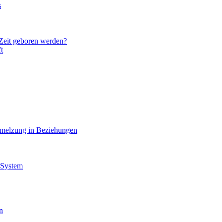
s
 Zeit geboren werden?
t
hmelzung in Beziehungen
 System
n