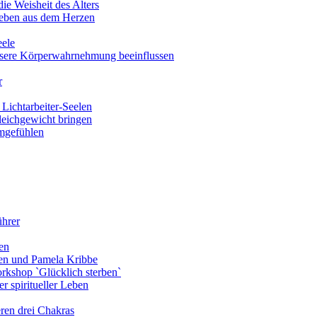
ie Weisheit des Alters
eben aus dem Herzen
eele
nsere Körperwahrnehmung beeinflussen
r
Lichtarbeiter-Seelen
leichgewicht bringen
amgefühlen
ührer
en
len und Pamela Kribbe
rkshop `Glücklich sterben`
r spiritueller Leben
ren drei Chakras