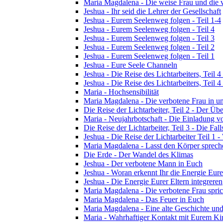
Maria Magdalena - Die weise Frau und die 
Jeshua - Ihr seid die Lehrer der Gesellschaft
Jeshua - Eurem Seelenweg folgen - Teil 1-4
Jeshua - Eurem Seelenweg folgen - Teil 4
Jeshua - Eurem Seelenweg folgen - Teil 3
Jeshua - Eurem Seelenweg folgen - Teil 2
Jeshua - Eurem Seelenweg folgen - Teil 1
Jeshua - Eure Seele Channeln
Jeshua - Die Reise des Lichtarbeiters, Teil
Jeshua - Die Reise des Lichtarbeiters, Teil
Maria - Hochsensibilität
Maria Magdalena - Die verbotene Frau in un
Die Reise der Lichtarbeiter, Teil 2 - Der 
Maria - Neujahrbotschaft - Die Einladung 
Die Reise der Lichtarbeiter, Teil 3 - Die Fall
Jeshua - Die Reise der Lichtarbeiter Teil 1 -
Maria Magdalena - Lasst den Körper sprech
Die Erde - Der Wandel des Klimas
Jeshua - Der verbotene Mann in Euch
Jeshua - Woran erkennt Ihr die Energie Eure
Jeshua - Die Energie Eurer Eltern integreren
Maria Magdalena - Die verbotene Frau spric
Maria Magdalena - Das Feuer in Euch
Maria Magdalena - Eine alte Geschichte und
Maria - Wahrhaftiger Kontakt mit Eurem Kin