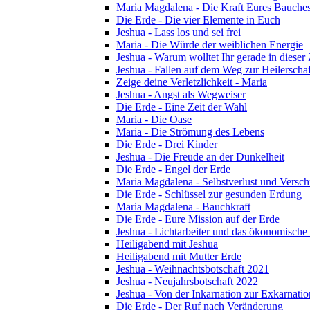
Maria Magdalena - Die Kraft Eures Bauche
Die Erde - Die vier Elemente in Euch
Jeshua - Lass los und sei frei
Maria - Die Würde der weiblichen Energie
Jeshua - Warum wolltet Ihr gerade in dieser
Jeshua - Fallen auf dem Weg zur Heilerschaf
Zeige deine Verletzlichkeit - Maria
Jeshua - Angst als Wegweiser
Die Erde - Eine Zeit der Wahl
Maria - Die Oase
Maria - Die Strömung des Lebens
Die Erde - Drei Kinder
Jeshua - Die Freude an der Dunkelheit
Die Erde - Engel der Erde
Maria Magdalena - Selbstverlust und Versc
Die Erde - Schlüssel zur gesunden Erdung
Maria Magdalena - Bauchkraft
Die Erde - Eure Mission auf der Erde
Jeshua - Lichtarbeiter und das ökonomische
Heiligabend mit Jeshua
Heiligabend mit Mutter Erde
Jeshua - Weihnachtsbotschaft 2021
Jeshua - Neujahrsbotschaft 2022
Jeshua - Von der Inkarnation zur Exkarnatio
Die Erde - Der Ruf nach Veränderung