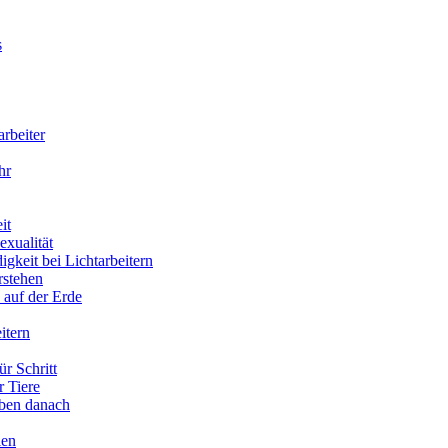
s
arbeiter
hr
it
xualität
gkeit bei Lichtarbeitern
rstehen
 auf der Erde
itern
ür Schritt
r Tiere
eben danach
ien