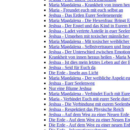
Maria Magdalena - Krankheit von innen her
Maria - Freundet euch mit euch selbst an
Jeshua - Das Erden Eurer Seelenenergie
Maria Magdalena - Die Hexenfrau: Bringt Eu
Jeshua - Der Engel und das Kind in Eurem
Jeshua - Ladet verirrte Anteile in euer Seelen
Jeshua - Umgehen mit toxischer männlicher
Maria Magdalena - Mit toxischer weibliche
Maria Magdalena - Selbstvertrauen und Insp
Jeshua - Der Unterschied zwischen Emotion 
Krankheit von innen heraus heilen - Maria
Jeshua - Ist dies mein letztes Leben auf der 
Jeshua - Seid für Euch da
Die Erde - Inseln aus Licht
Maria Magdalena - Der weibliche Aspekt eu
Jeshua - Euer Seelenweg
Nur eine Blume Jeshua
Maria Magdalena - Verbindet Euch mit Eu
Maria - Verbindet Euch mit eurer Seele dur
Jeshua - Die Verbindung mit eurem Seelenb
Jeshua - Respektiert das Physische Reich
Jeshua - Auf dem Weg zu einer Neuen Erde 
Die Erde - Auf dem Weg zu einer Neuen Erd
Die Erde - Auf dem Weg zu einer neuen Erde