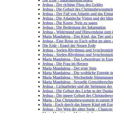
Die Erde - Inkarnationsschmerz
Jeshua - Der richtige Fluss des Geldes
Jeshua - Die Geburt des Christusbewusstsei
Jeshua - Der Fall von Atlantis und das Ein
Jeshua - Die Atlantische Vision und der blin
Jeshua - Die Kunst, Nein zu sagen
Jeshua - Die Bedeutung der Inkarnation
Jeshua - Widerstand und Hinwendung zum i
Maria Magdalena - Das Kind, das Tier und 
Jeshua - Eine Reise zu Euch selbst im alten
Die Erde - Engel der Neuen Erde
Jeshua - Seelen-Rhythmus und Synchronizität
Jeshua - Seelen-Rhythmus und Synchronizitä
Maria Magdalena - Das Lebensfeuer in Eu
Jeshua - Die Frau im Herzen
Maria Magdalena - Der erste Sinn
Maria Magdalena - Die weibliche Energie in 
Maria Magdalena - Wechselnde Stimmunge
Maria Magdalena - Sexuelle Grenzüberschrei
Jeshua - Lichtarbeiter und die Strömung der
Jeshua - Die Geburt des Lichts in der Dunke
Jeshua - Die innere Geburt des Christusbewu
Maria - Das Christusbewusstsein in eurem
Maria - Euch durch das Innere Kind mit Eur
Jeshua - Der Weg der alten Seele - Chancen