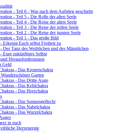
ualität
eation - Teil 6 - Was nach dem Aufstieg geschieht
ation - Teil 5 - Die Rolle der alten Seele
ation - Teil 4 - Die Reise der alten Seele
ation - Teil 3 - Die Reise der reifen Seele
eation - Teil 2 - Die Reise der jungen Seele
eation - Teil 1 - Das große Bild
- Erkennt Euch selbst Freiheit zu
3 - Der Tanz des Weiblichen und des Männlichen
- Euer zukünftiges Selbst
n und Herausforderungen
ch Geld
 Chakras - Das Kronenchakra
n Wunderschöner Garten
Chakras - Das Dritte Auge
 Chakras - Das Kehlchakra
 Chakras - Das Herzchakra
ns
 Chakras - Das Sonnengeflecht
 Chakras - Das Nabelchakra
 Chakras - Das Wurzelchakra
 Auges
erz in euch
eibliche Herzenergie