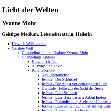
Licht der Welten
Yvonne Mohr
Geistiges Medium, Lebensberaterin, Heilerin
Herzlich Willkommen
Geistige Welt
Channelings Innere Dialoge Yvonne Mohr
Channelings Anderer
Kurzbotschaften
Auszüge und Texte
Pamela Kribbe
Neu Überarbeitet
Jeshua - Der Schlüssel
Jeshua - Die Angst vor dem eigenen Licht
Die Erde - Fülle aus der Sicht der Seele
Jeshua - Euer Schatten
Jeshua - Eine Herz-basierte Arbeit finden
Jeshua - Persönlichkeit, Seele und Überseel
Jeshua - Eure Schwingung hier auf der Erde
Jeshua - Eure innere Seelenströmung