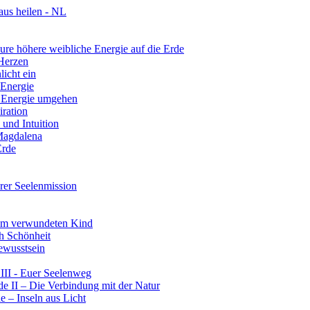
aus heilen - NL
re höhere weibliche Energie auf die Erde
 Herzen
licht ein
 Energie
r Energie umgehen
iration
und Intuition
 Magdalena
Erde
rer Seelenmission
rem verwundeten Kind
ch Schönheit
ewusstsein
III - Euer Seelenweg
e II – Die Verbindung mit der Natur
 – Inseln aus Licht