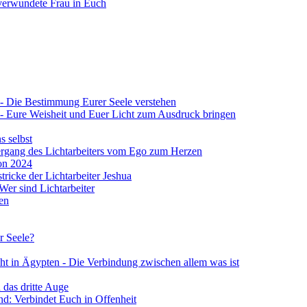
verwundete Frau in Euch
 4 - Die Bestimmung Eurer Seele verstehen
 4 - Eure Weisheit und Euer Licht zum Ausdruck bringen
s selbst
Übergang des Lichtarbeiters vom Ego zum Herzen
von 2024
stricke der Lichtarbeiter Jeshua
 Wer sind Lichtarbeiter
en
r Seele?
ht in Ägypten - Die Verbindung zwischen allem was ist
 das dritte Auge
d: Verbindet Euch in Offenheit