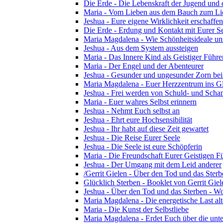
Die Erde - Die Lebenskraft der Jugend und d
Maria - Vom Lieben aus dem Bauch zum Li
Jeshua - Eure eigene Wirklichkeit erschaffen
Die Erde - Erdung und Kontakt mit Eurer S
Maria Magdalena - Wie Schönheitsideale u
Jeshua - Aus dem System aussteigen
Maria - Das Innere Kind als Geistiger Führe
Maria - Der Engel und der Abenteurer
Jeshua - Gesunder und ungesunder Zorn bei 
Maria Magdalena - Euer Herzzentrum ins G
Jeshua - Frei werden von Schuld- und Sch
Maria - Euer wahres Selbst erinnern
Jeshua - Nehmt Euch selbst an
Jeshua - Ehrt eure Hochsensibilität
Jeshua - Ihr habt auf diese Zeit gewartet
Jeshua - Die Reise Eurer Seele
Jeshua - Die Seele ist eure Schöpferin
Maria - Die Freundschaft Eurer Geistigen F
Jeshua - Der Umgang mit dem Leid anderer
/Gerrit Gielen - Über den Tod und das Sterb
Glücklich Sterben - Booklet von Gerrit Gie
Jeshua - Über den Tod und das Sterben - Wo
Maria Magdalena - Die energetische Last alte
Maria - Die Kunst der Selbstliebe
Maria Magdalena - Erdet Euch über die unte