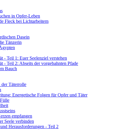
ns
tauchen in Opfer-Leben
de Fleck bei Lichtarbeitern
rdischen Dasein
die Tänzerin
 Ägypten
 - Teil 1: Euer Seelenziel verstehen
t - Teil 2: Abseits der vorgebahnten Pfade
rem Bauch
der Täterrolle
n
tung: Energetische Folgen für Opfer und Täter
 Fülle
lheit
sstseins
 Herzen empfangen
er Seele verbinden
 und Herausforderungen - Teil 2